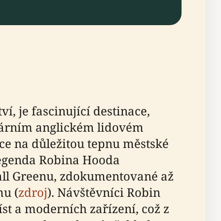
, je fascinující destinace,
dárním anglickém lidovém
ice na důležitou tepnu městské
legenda Robina Hooda
Hall Greenu, zdokumentované až
mu (
zdroj
). Návštěvníci Robin
st a moderních zařízení, což z