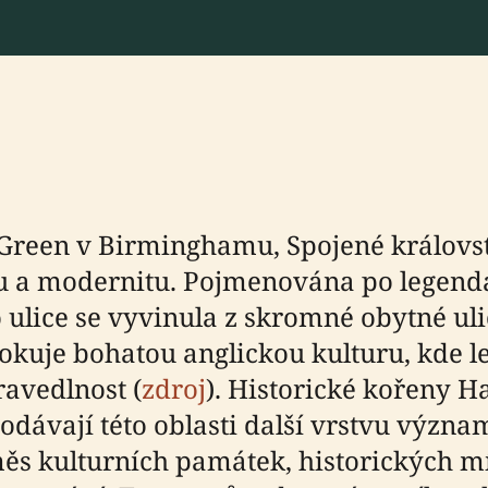
Green v Birminghamu, Spojené království
uru a modernitu. Pojmenována po legen
 ulice se vyvinula z skromné obytné ul
okuje bohatou anglickou kulturu, kde 
avedlnost (
zdroj
). Historické kořeny 
dávají této oblasti další vrstvu význa
s kulturních památek, historických mí