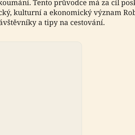
zkoumání. Tento průvodce má za cíl pos
ický, kulturní a ekonomický význam Ro
vštěvníky a tipy na cestování.