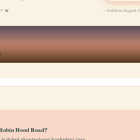
2° W
Ověřeno August 
a Robin Hood Road?
le je dobré zkontrolovat konkrétní časy.