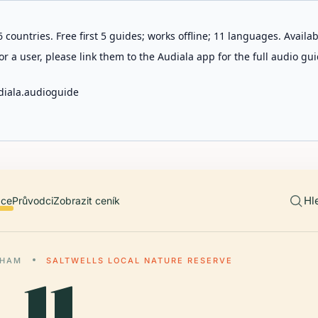
 countries. Free first 5 guides; works offline; 11 languages. Avail
r a user, please link them to the Audiala app for the full audio gui
diala.audioguide
Hl
ace
Průvodci
Zobrazit ceník
GHAM
SALTWELLS LOCAL NATURE RESERVE