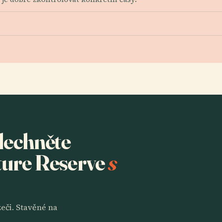
slechněte
ature Reserve
s
eči. Stavěné na