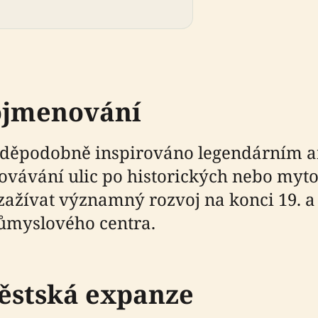
pojmenování
děpodobně inspirováno legendárním a
ovávání ulic po historických nebo myto
žívat významný rozvoj na konci 19. a za
ůmyslového centra.
ěstská expanze