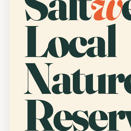
Salt
w
Local
Natur
Reser