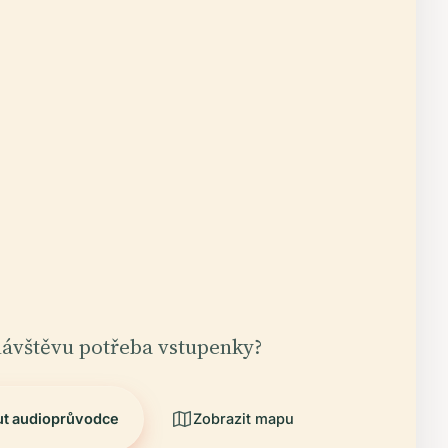
návštěvu potřeba vstupenky?
ut audioprůvodce
Zobrazit mapu