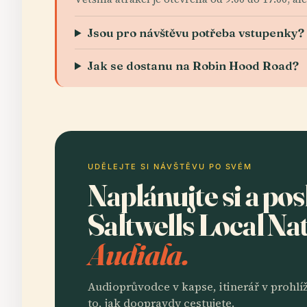
Jsou pro návštěvu potřeba vstupenky?
Jak se dostanu na Robin Hood Road?
UDĚLEJTE SI NÁVŠTĚVU PO SVÉM
Naplánujte si a po
Saltwells Local N
Audiala.
Audioprůvodce v kapse, itinerář v prohlíž
to, jak doopravdy cestujete.