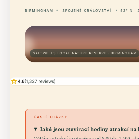
BIRMINGHAM
SPOJENÉ KRÁLOVSTVÍ
52° N · 
SALTWELLS LOCAL NATURE RESERVE · BIRMINGHAM
star
4.6
(1,327 reviews)
ČASTÉ OTÁZKY
Jaké jsou otevírací hodiny atrakcí n
Většina atrakcí je otevřena od 9:00 do 17:00, a