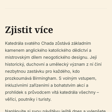
Zjistit více
Katedrála svatého Chada zůstává základním
kamenem anglického katolického dědictví a
mistrovským dílem neogotického designu. Její
historický, duchovní a umělecký význam z ní činí
nezbytnou zastávku pro každého, kdo
prozkoumává Birmingham. S volným vstupem,
inkluzivními zařízeními a bohatstvím akcí a
prohlídek s průvodcem vítá katedrála všechny –
věřící, poutníky i turisty.
Naplánujte si svou návštěvu ještě dnes a vylepšete