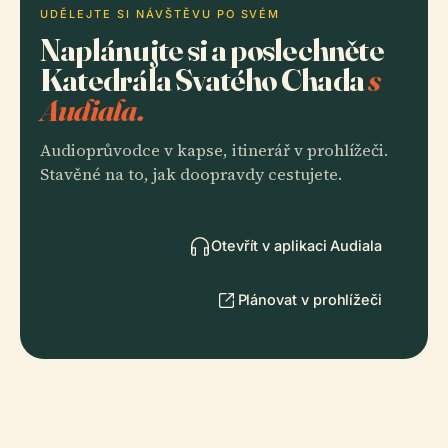
UDĚLEJTE SI NÁVŠTĚVU PO SVÉM
Naplánujte si a poslechněte
Katedrála Svatého Chada
s
Audiala.
Audioprůvodce v kapse, itinerář v prohlížeči.
Stavěné na to, jak doopravdy cestujete.
Otevřít v aplikaci Audiala
Plánovat v prohlížeči