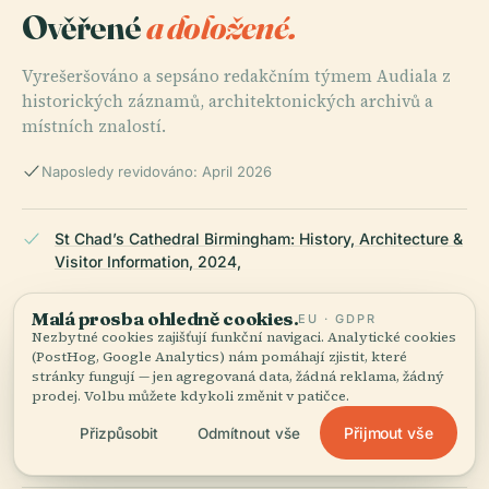
Ověřené
a doložené.
Vyrešeršováno a sepsáno redakčním týmem Audiala z
historických záznamů, architektonických archivů a
místních znalostí.
Naposledy revidováno: April 2026
St Chad’s Cathedral Birmingham: History, Architecture &
Visitor Information, 2024,
Malá prosba ohledně cookies.
EU · GDPR
Nezbytné cookies zajišťují funkční navigaci. Analytické cookies
St Chad’s Cathedral Birmingham, Victorian Web, 2024,
(PostHog, Google Analytics) nám pomáhají zjistit, které
stránky fungují — jen agregovaná data, žádná reklama, žádný
prodej. Volbu můžete kdykoli změnit v patičce.
St Chad’s Cathedral, Wikipedia, 2024,
Přijmout vše
Přizpůsobit
Odmítnout vše