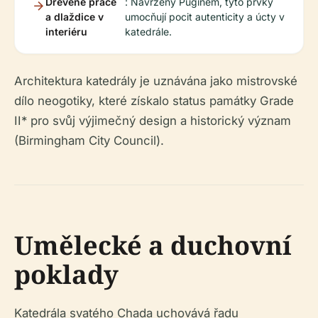
Dřevěné práce
: Navrženy Puginem, tyto prvky
a dlaždice v
umocňují pocit autenticity a úcty v
interiéru
katedrále.
Architektura katedrály je uznávána jako mistrovské
dílo neogotiky, které získalo status památky Grade
II* pro svůj výjimečný design a historický význam
(Birmingham City Council).
Umělecké a duchovní
poklady
Katedrála svatého Chada uchovává řadu