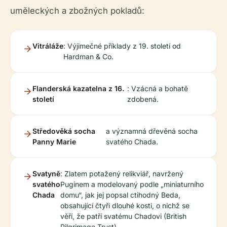
uměleckých a zbožných pokladů:
Vitráláže
: Výjimečné příklady z 19. století od
Hardman & Co.
Flanderská kazatelna z 16.
: Vzácná a bohatě
století
zdobená.
Středověká socha
a významná dřevěná socha
Panny Marie
svatého Chada.
Svatyně
: Zlatem potažený relikviář, navržený
svatého
Puginem a modelovaný podle „miniaturního
Chada
domu“, jak jej popsal ctihodný Beda,
obsahující čtyři dlouhé kosti, o nichž se
věří, že patří svatému Chadovi (British
Pilgrimage Trust).