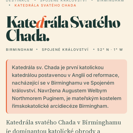
DESTINACE
SPOJENÉ KRÁLOVSTVÍ
BIRMINGHAM
KATEDRÁLA SVATÉHO CHADA
Kate
d
rála Svatého
Chada.
BIRMINGHAM
SPOJENÉ KRÁLOVSTVÍ
52° N · 1° W
Katedrála sv. Chada je první katolickou
katedrálou postavenou v Anglii od reformace,
nacházející se v Birminghamu ve Spojeném
království. Navržena Augustem Welbym
Northmorem Puginem, je mateřským kostelem
římskokatolické arcidiecéze Birmingham.
Katedrála svatého Chada v Birminghamu
je dominantou katolické obrody a