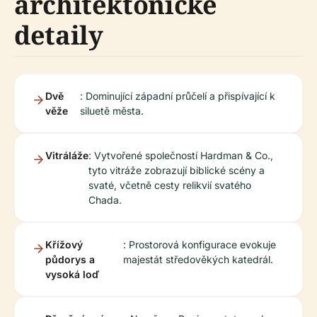
architektonické
detaily
Dvě
: Dominující západní průčelí a přispívající k
věže
siluetě města.
Vitráláže
: Vytvořené společností Hardman & Co.,
tyto vitráže zobrazují biblické scény a
svaté, včetně cesty relikvií svatého
Chada.
Křížový
: Prostorová konfigurace evokuje
půdorys a
majestát středověkých katedrál.
vysoká loď