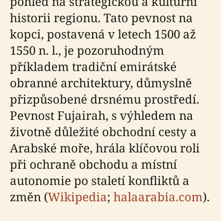
pohled na strategickou a kulturní
historii regionu. Tato pevnost na
kopci, postavená v letech 1500 až
1550 n. l., je pozoruhodným
příkladem tradiční emirátské
obranné architektury, důmyslně
přizpůsobené drsnému prostředí.
Pevnost Fujairah, s výhledem na
životně důležité obchodní cesty a
Arabské moře, hrála klíčovou roli
při ochraně obchodu a místní
autonomie po staletí konfliktů a
změn (
Wikipedia
;
halaarabia.com
).