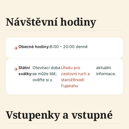
Návštěvní hodiny
Obecné hodiny:
8:00 – 20:00 denně
Státní
Otevírací doba
Úřadu pro
aktuální
svátky:
se může lišit;
cestovní ruch a
informace.
ověřte si u
starožitnosti
Fujairahu
Vstupenky a vstupné