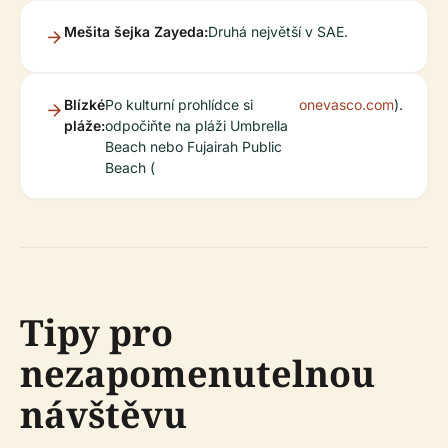
Mešita šejka Zayeda:
Druhá největší v SAE.
Blízké
Po kulturní prohlídce si
onevasco.com
).
pláže:
odpočiňte na pláži Umbrella
Beach nebo Fujairah Public
Beach (
Tipy pro
nezapomenutelnou
návštěvu