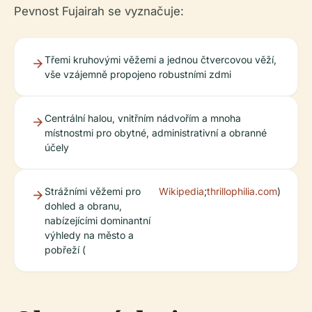
Pevnost Fujairah se vyznačuje:
Třemi kruhovými věžemi a jednou čtvercovou věží,
vše vzájemně propojeno robustními zdmi
Centrální halou, vnitřním nádvořím a mnoha
místnostmi pro obytné, administrativní a obranné
účely
Strážními věžemi pro
Wikipedia
;
thrillophilia.com
)
dohled a obranu,
nabízejícími dominantní
výhledy na město a
pobřeží (