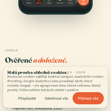
ZDROJE
Ověřené
a doložené.
Vyrešeršováno a sepsáno redakčním týmem Audiala z
Malá prosba ohledně cookies.
EU · GDPR
historických záznamů, architektonických archivů a
Nezbytné cookies zajišťují funkční navigaci. Analytické cookies
(PostHog, Google Analytics) nám pomáhají zjistit, které
místních znalostí.
stránky fungují — jen agregovaná data, žádná reklama, žádný
prodej. Volbu můžete kdykoli změnit v patičce.
Naposledy revidováno: April 2026
Přijmout vše
Přizpůsobit
Odmítnout vše
Fujairah Fort, Wikipedia, 2025