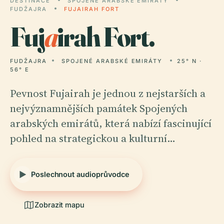
DESTINACE
SPOJENÉ ARABSKÉ EMIRÁTY
FUDŽAJRA
FUJAIRAH FORT
Fuj
a
irah Fort.
FUDŽAJRA
SPOJENÉ ARABSKÉ EMIRÁTY
25° N ·
56° E
Pevnost Fujairah je jednou z nejstarších a
nejvýznamnějších památek Spojených
arabských emirátů, která nabízí fascinující
pohled na strategickou a kulturní…
Poslechnout audioprůvodce
Zobrazit mapu