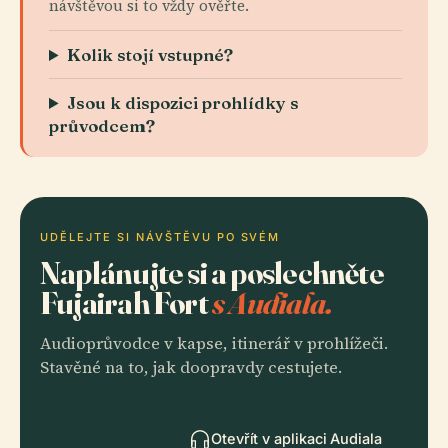
návštěvou si to vždy ověřte.
Kolik stojí vstupné?
Jsou k dispozici prohlídky s
průvodcem?
UDĚLEJTE SI NÁVŠTĚVU PO SVÉM
Naplánujte si a poslechněte
Fujairah Fort
s Audiala.
Audioprůvodce v kapse, itinerář v prohlížeči.
Stavěné na to, jak doopravdy cestujete.
Otevřít v aplikaci Audiala