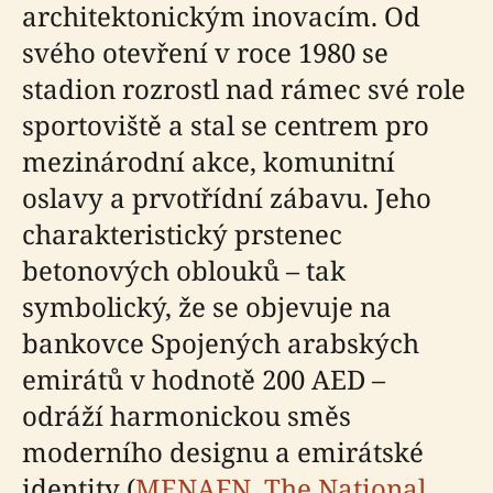
architektonickým inovacím. Od
svého otevření v roce 1980 se
stadion rozrostl nad rámec své role
sportoviště a stal se centrem pro
mezinárodní akce, komunitní
oslavy a prvotřídní zábavu. Jeho
charakteristický prstenec
betonových oblouků – tak
symbolický, že se objevuje na
bankovce Spojených arabských
emirátů v hodnotě 200 AED –
odráží harmonickou směs
moderního designu a emirátské
identity (
MENAFN
,
The National