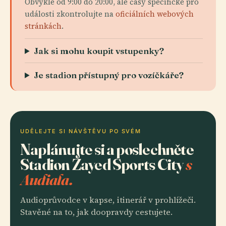
Obvykle od 9:00 do 20:00, ale časy specifické pro
události zkontrolujte na
oficiálních webových
stránkách
.
Jak si mohu koupit vstupenky?
Je stadion přístupný pro vozíčkáře?
UDĚLEJTE SI NÁVŠTĚVU PO SVÉM
Naplánujte si a poslechněte
Stadion Zayed Sports City
s
Audiala.
Audioprůvodce v kapse, itinerář v prohlížeči.
Stavěné na to, jak doopravdy cestujete.