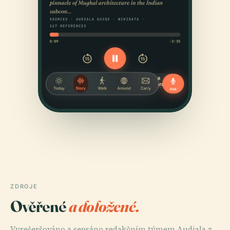
ZDROJE
Ověřené
a doložené.
Vyrešeršováno a sepsáno redakčním týmem Audiala z