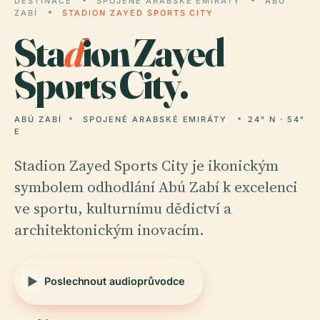
DESTINACE
SPOJENÉ ARABSKÉ EMIRÁTY
ABÚ
ZABÍ
STADION ZAYED SPORTS CITY
Sta
d
ion Zayed
Sports City.
ABÚ ZABÍ
SPOJENÉ ARABSKÉ EMIRÁTY
24° N · 54°
E
Stadion Zayed Sports City je ikonickým
symbolem odhodlání Abú Zabí k excelenci
ve sportu, kulturnímu dědictví a
architektonickým inovacím.
Poslechnout audioprůvodce