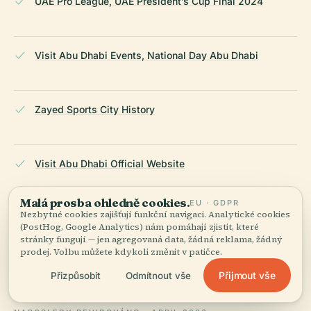
UAE Pro League, UAE President’s Cup Final 2024
Visit Abu Dhabi Events, National Day Abu Dhabi
Zayed Sports City History
Visit Abu Dhabi Official Website
Malá prosba ohledně cookies.
EU · GDPR
Nezbytné cookies zajišťují funkční navigaci. Analytické cookies
Official Zayed Sports City Website
(PostHog, Google Analytics) nám pomáhají zjistit, které
stránky fungují — jen agregovaná data, žádná reklama, žádný
prodej. Volbu můžete kdykoli změnit v patičce.
Wikipedia — Zayed Sports City Stadium
Přijmout vše
Přizpůsobit
Odmítnout vše