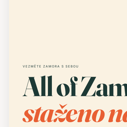
VEZMĚTE ZAMORA S SEBOU
All of Za
staženo n