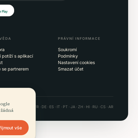
VĚDA
PRÁVNÍ INFORMACE
ra
Soukromí
 potíží s aplikací
Podmínky
kt
Nastavení cookies
e se partnerem
Smazat účet
oogle
 · Android · Web
EN · FR · DE · ES · IT · PT · JA · ZH · HI · RU · CS · AR
, žádná
řijmout vše