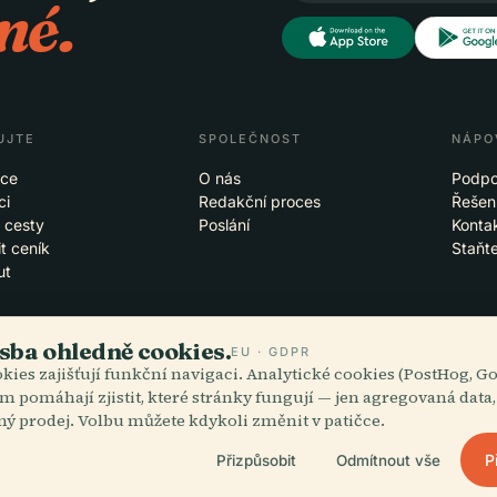
né.
UJTE
SPOLEČNOST
NÁPO
ace
O nás
Podpo
ci
Redakční proces
Řešení
 cesty
Poslání
Konta
t ceník
Staňt
ut
sba ohledně cookies.
EU · GDPR
kies zajišťují funkční navigaci. Analytické cookies (PostHog, G
blacích
iOS
m pomáhají zjistit, které stránky fungují — jen agregovaná data
ný prodej. Volbu můžete kdykoli změnit v patičce.
P
Přizpůsobit
Odmítnout vše