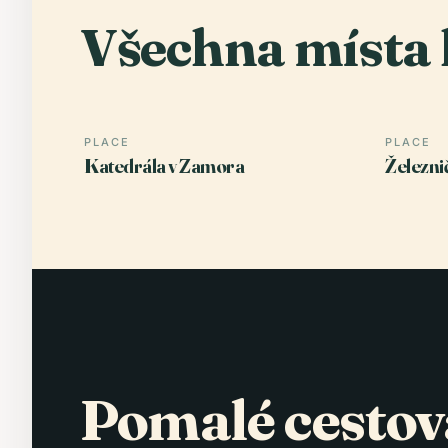
Všechna místa 
PLACE
PLACE
Katedrála v Zamora
Železni
Pomalé cestov