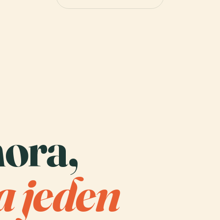
mora,
a jeden