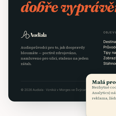
dobře vyprávě
OBJEV
Audiala
Destin
Audioprůvodci pro to, jak doopravdy
Průvod
bloumáte — poctivě zdrojováno,
Tipy na
namluveno pro ulici, staženo na jeden
Zobrazi
zátah.
Stáhno
Malá pro
Nezbytné coo
© 2026 Audiala · Vzniká v Morges ve Švýcarsku, na cestách i v o
Analytics) ná
reklama, žád