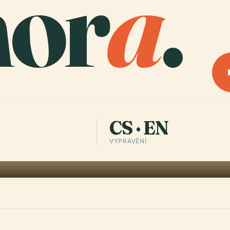
or
a
.
CS · EN
VYPRÁVĚNÍ