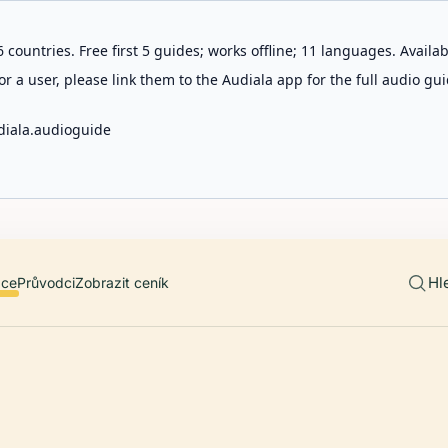
 countries. Free first 5 guides; works offline; 11 languages. Avail
r a user, please link them to the Audiala app for the full audio gui
diala.audioguide
Hl
ace
Průvodci
Zobrazit ceník