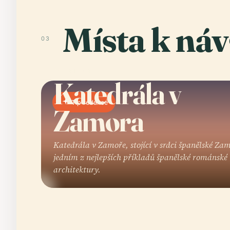
Místa k náv
03
01 · PLACE
Katedrála v
Tip redakce
Zamora
Katedrála v Zamoře, stojící v srdci španělské Zam
jedním z nejlepších příkladů španělské románské
architektury.