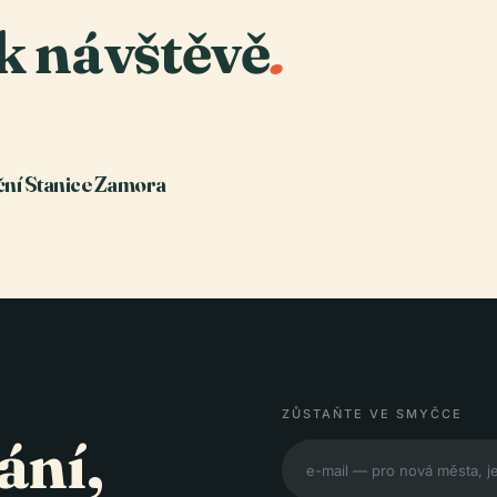
k návštěvě
.
ční Stanice Zamora
ZŮSTAŇTE VE SMYČCE
ání,