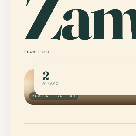
Zam
ŠPANĚLSKO
2
ATRAKCÍ
ZAMORA · ŠPANĚLSKO