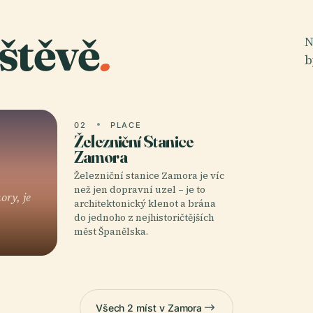
štěvě
.
N
b
02
PLACE
Železniční Stanice
Zamora
Železniční stanice Zamora je víc
než jen dopravní uzel – je to
ory, je
architektonický klenot a brána
do jednoho z nejhistoričtějších
měst Španělska.
Všech 2 míst v Zamora