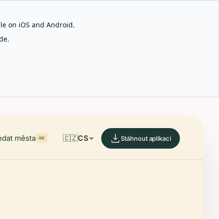
able on iOS and Android.
de.
edat města
🇨🇿
CS
Stáhnout aplikaci
⌘K