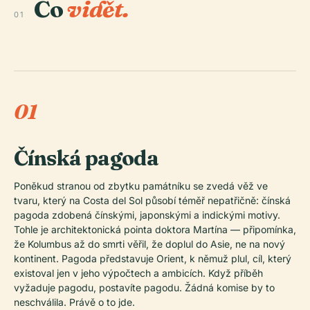
Co
vidět.
01
01
Čínská pagoda
Poněkud stranou od zbytku památníku se zvedá věž ve
tvaru, který na Costa del Sol působí téměř nepatřičně: čínská
pagoda zdobená čínskými, japonskými a indickými motivy.
Tohle je architektonická pointa doktora Martína — připomínka,
že Kolumbus až do smrti věřil, že doplul do Asie, ne na nový
kontinent. Pagoda představuje Orient, k němuž plul, cíl, který
existoval jen v jeho výpočtech a ambicích. Když příběh
vyžaduje pagodu, postavíte pagodu. Žádná komise by to
neschválila. Právě o to jde.