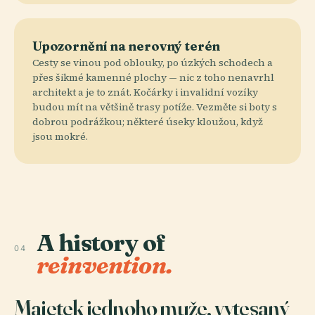
Upozornění na nerovný terén
Cesty se vinou pod oblouky, po úzkých schodech a
přes šikmé kamenné plochy — nic z toho nenavrhl
architekt a je to znát. Kočárky i invalidní vozíky
budou mít na většině trasy potíže. Vezměte si boty s
dobrou podrážkou; některé úseky kloužou, když
jsou mokré.
A history of
04
reinvention.
Majetek jednoho muže, vytesaný