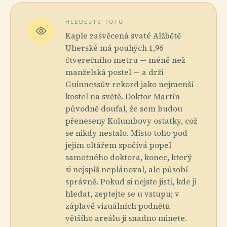
HLEDEJTE TOTO
Kaple zasvěcená svaté Alžbětě
Uherské má pouhých 1,96
čtverečního metru — méně než
manželská postel — a drží
Guinnessův rekord jako nejmenší
kostel na světě. Doktor Martín
původně doufal, že sem budou
přeneseny Kolumbovy ostatky, což
se nikdy nestalo. Místo toho pod
jejím oltářem spočívá popel
samotného doktora, konec, který
si nejspíš neplánoval, ale působí
správně. Pokud si nejste jistí, kde ji
hledat, zeptejte se u vstupu; v
záplavě vizuálních podnětů
většího areálu ji snadno minete.