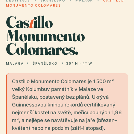
DESTINACE
ŠPANĚLSKO
MÁLAGA
CASTILLO
MONUMENTO COLOMARES
Cas
t
illo
Monumento
Colomares.
MÁLAGA
ŠPANĚLSKO
36° N · 4° W
Castillo Monumento Colomares je 1 500 m²
velký Kolumbův památník v Malaze ve
Španělsku, postavený bez plánů. Ukrývá
Guinnessovou knihou rekordů certifikovaný
nejmenší kostel na světě, měřící pouhých 1,96
m², a nejlépe se navštěvuje na jaře (březen–
květen) nebo na podzim (září–listopad).