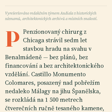
Vyrešeršováno redakčním týmem Audiala z historických
záznamů, architektonických archivů a místních znalostí.
P
Penzionovaný chirurg z
Chicaga strávil sedm let
stavbou hradu na svahu v
Benalmádeně — bez plánů, bez
financování a bez architektonického
vzdělání. Castillo Monumento
Colomares, posazený nad pobřežím
nedaleko Málagy na jihu Španělska,
se rozkládá na 1 500 metrech
čtverečních ručně tesaného kamene,