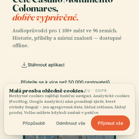
Colomares,
dobře vyprávěné.
Audioprůvodci pro 1 100+ měst ve 96 zemích.
Historie, příběhy a místní znalosti — dostupné
offline.
Stáhnout aplikaci
Přidejte se k více než 50 000 cestovatelů
Malá prosba ohledně cookies.
EU · GDPR
Nezbytné cookies zajišťují funkční navigaci. Analytické cookies
(PostHog, Google Analytics) nám pomáhají zjistit, které
stránky fungují — jen agregovaná data, žádná reklama, žádný
prodej. Volbu můžete kdykoli změnit v patičce.
Přijmout vše
Přizpůsobit
Odmítnout vše