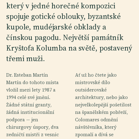
který v jedné horečné kompozici
spojuje gotické oblouky, byzantské
kupole, mudéjarské obklady a
čínskou pagodu. Největší památník
Kryštofa Kolumba na světě, postavený
třemi muži.
Dr. Esteban Martín
Ať už ho čtete jako
Martín do tohoto místa
mistrovské dílo
vložil mezi lety 1987 a
outsiderovské
1994 celé své jmění.
architektury, nebo jako
Žádné státní granty,
nejvelkolepější pošetilost
žádná institucionální
na španělském pobřeží,
podpora — jen
Colomares odmění
chirurgovy úspory, dva
návštěvníka, který
zedničtí mistři z vesnic
zpomalí a dívá se