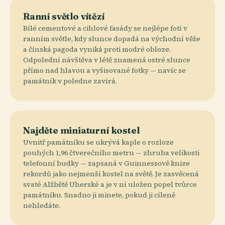
Ranní světlo vítězí
Bílé cementové a cihlové fasády se nejlépe fotí v
ranním světle, kdy slunce dopadá na východní věže
a čínská pagoda vyniká proti modré obloze.
Odpolední návštěva v létě znamená ostré slunce
přímo nad hlavou a vyšisované fotky — navíc se
památník v poledne zavírá.
Najděte miniaturní kostel
Uvnitř památníku se ukrývá kaple o rozloze
pouhých 1,96 čtverečního metru — zhruba velikosti
telefonní budky — zapsaná v Guinnessově knize
rekordů jako nejmenší kostel na světě. Je zasvěcená
svaté Alžbětě Uherské a je v ní uložen popel tvůrce
památníku. Snadno ji minete, pokud ji cíleně
nehledáte.