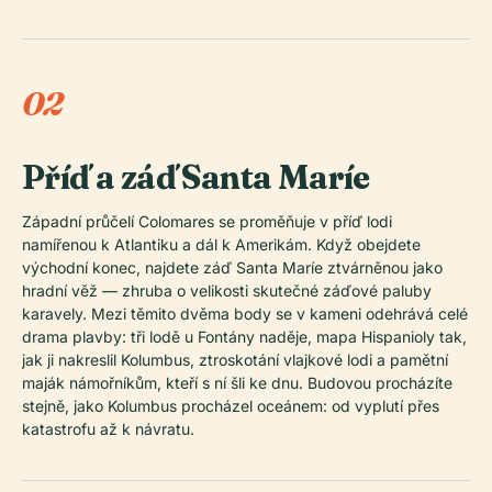
02
Příď a záď Santa Maríe
Západní průčelí Colomares se proměňuje v příď lodi
namířenou k Atlantiku a dál k Amerikám. Když obejdete
východní konec, najdete záď Santa Maríe ztvárněnou jako
hradní věž — zhruba o velikosti skutečné záďové paluby
karavely. Mezi těmito dvěma body se v kameni odehrává celé
drama plavby: tři lodě u Fontány naděje, mapa Hispanioly tak,
jak ji nakreslil Kolumbus, ztroskotání vlajkové lodi a pamětní
maják námořníkům, kteří s ní šli ke dnu. Budovou procházíte
stejně, jako Kolumbus procházel oceánem: od vyplutí přes
katastrofu až k návratu.