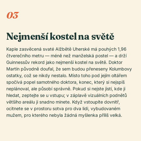
03
Nejmenší kostel na světě
Kaple zasvěcená svaté Alžbětě Uherské má pouhých 1,96
čtverečního metru — méně než manželská postel — a drží
Guinnessův rekord jako nejmenší kostel na světě. Doktor
Martín původně doufal, že sem budou přeneseny Kolumbovy
ostatky, což se nikdy nestalo. Místo toho pod jejím oltářem
spočívá popel samotného doktora, konec, který si nejspíš
neplánoval, ale působí správně. Pokud si nejste jistí, kde ji
hledat, zeptejte se u vstupu; v záplavě vizuálních podnětů
většího areálu ji snadno minete. Když vstoupíte dovnitř,
ocitnete se v prostoru sotva pro dva lidi, vybudovaném
mužem, pro kterého nebyla žádná myšlenka příliš velká.