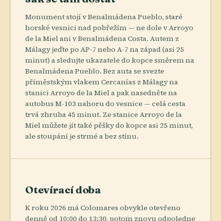
Monument stojí v Benalmádena Pueblo, staré
horské vesnici nad pobřežím — ne dole v Arroyo
de la Miel ani v Benalmádena Costa. Autem z
Málagy jeďte po AP-7 nebo A-7 na západ (asi 25
minut) a sledujte ukazatele do kopce směrem na
Benalmádena Pueblo. Bez auta se svezte
příměstským vlakem Cercanías z Málagy na
stanici Arroyo de la Miel a pak nasedněte na
autobus M-103 nahoru do vesnice — celá cesta
trvá zhruba 45 minut. Ze stanice Arroyo de la
Miel můžete jít také pěšky do kopce asi 25 minut,
ale stoupání je strmé a bez stínu.
Otevírací doba
K roku 2026 má Colomares obvykle otevřeno
denně od 10:00 do 13:30, potom znovu odpoledne