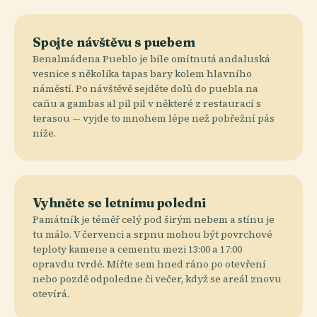
Spojte návštěvu s puebem
Benalmádena Pueblo je bíle omítnutá andaluská
vesnice s několika tapas bary kolem hlavního
náměstí. Po návštěvě sejděte dolů do puebla na
cañu a gambas al pil pil v některé z restaurací s
terasou — vyjde to mnohem lépe než pobřežní pás
níže.
Vyhněte se letnímu poledni
Památník je téměř celý pod širým nebem a stínu je
tu málo. V červenci a srpnu mohou být povrchové
teploty kamene a cementu mezi 13:00 a 17:00
opravdu tvrdé. Mířte sem hned ráno po otevření
nebo pozdě odpoledne či večer, když se areál znovu
otevírá.