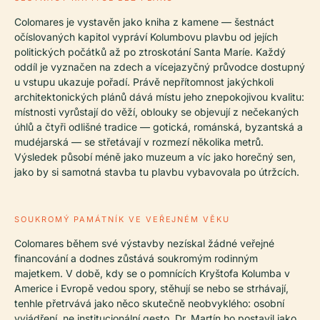
Colomares je vystavěn jako kniha z kamene — šestnáct
očíslovaných kapitol vypráví Kolumbovu plavbu od jejích
politických počátků až po ztroskotání Santa Maríe. Každý
oddíl je vyznačen na zdech a vícejazyčný průvodce dostupný
u vstupu ukazuje pořadí. Právě nepřítomnost jakýchkoli
architektonických plánů dává místu jeho znepokojivou kvalitu:
místnosti vyrůstají do věží, oblouky se objevují z nečekaných
úhlů a čtyři odlišné tradice — gotická, románská, byzantská a
mudéjarská — se střetávají v rozmezí několika metrů.
Výsledek působí méně jako muzeum a víc jako horečný sen,
jako by si samotná stavba tu plavbu vybavovala po útržcích.
SOUKROMÝ PAMÁTNÍK VE VEŘEJNÉM VĚKU
Colomares během své výstavby nezískal žádné veřejné
financování a dodnes zůstává soukromým rodinným
majetkem. V době, kdy se o pomnících Kryštofa Kolumba v
Americe i Evropě vedou spory, stěhují se nebo se strhávají,
tenhle přetrvává jako něco skutečně neobvyklého: osobní
vyjádření, ne institucionální gesto. Dr. Martín ho postavil jako