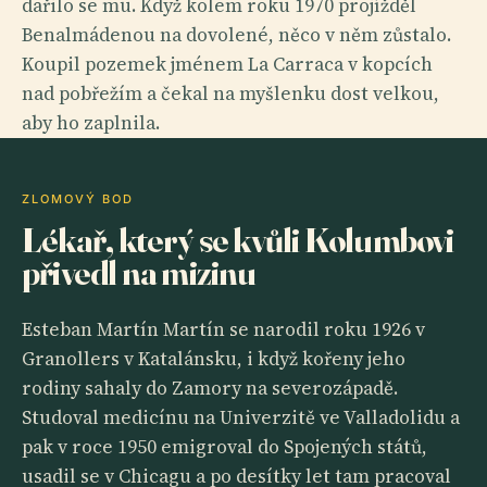
dařilo se mu. Když kolem roku 1970 projížděl
Benalmádenou na dovolené, něco v něm zůstalo.
Koupil pozemek jménem La Carraca v kopcích
nad pobřežím a čekal na myšlenku dost velkou,
aby ho zaplnila.
ZLOMOVÝ BOD
Lékař, který se kvůli Kolumbovi
přivedl na mizinu
Esteban Martín Martín se narodil roku 1926 v
Granollers v Katalánsku, i když kořeny jeho
rodiny sahaly do Zamory na severozápadě.
Studoval medicínu na Univerzitě ve Valladolidu a
pak v roce 1950 emigroval do Spojených států,
usadil se v Chicagu a po desítky let tam pracoval