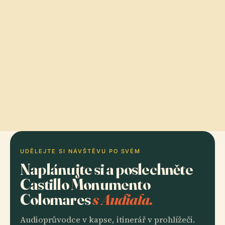
UDĚLEJTE SI NÁVŠTĚVU PO SVÉM
Naplánujte si a poslechněte
Castillo Monumento
Colomares
s Audiala.
Audioprůvodce v kapse, itinerář v prohlížeči.