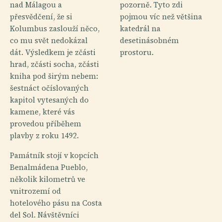
nad Málagou a
pozorně. Tyto zdi
přesvědčení, že si
pojmou víc než většina
Kolumbus zaslouží něco,
katedrál na
co mu svět nedokázal
desetinásobném
dát. Výsledkem je zčásti
prostoru.
hrad, zčásti socha, zčásti
kniha pod širým nebem:
šestnáct očíslovaných
kapitol vytesaných do
kamene, které vás
provedou příběhem
plavby z roku 1492.
Památník stojí v kopcích
Benalmádena Pueblo,
několik kilometrů ve
vnitrozemí od
hotelového pásu na Costa
del Sol. Návštěvníci