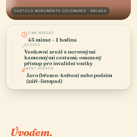
CASTILLO MONUMENTO COLOMARES · MÁLAGA
TIME NEEDED
45 minut – 1 hodina
ACCESS
Venkovní areál s nerovnými
kamennými cestami; omezený
přístup pro invalidní vozíky
BEST SEASON
Jaro (březen–květen) nebo podzim
(září–listopad)
Úvodem.