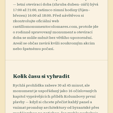
— letní otevírací doba (zhruba duben–září) bývá
17:00 až 21:00, zatímco zimní hodiny (říjen–
březen) 16:00 až 18:00. Před návštěvou si
zkontrolujte oficiální web
castillomonumentocolomares.com, protože jde
o rodinně spravovaný monument a otevírací
doba se může měnit bez většího upozornění.
Areál se občas zavírá kvůli soukromým akcím
nebo špatnému počasí.
Kolik času si vyhradit
Rychlá prohlídka zabere 30 až 45 minut, ale
monument je uspořádaný jako 16 očíslovaných
kapitol vyprávějících příběh Kolumbovy první
plavby — když si chcete přečíst každý panel a
vnímat proměny architektury od byzantské přes
mudéjarskou po gotickou, čas rychle naskakuje.