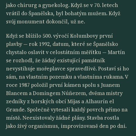
jako chirurg a gynekolog. Když se v 70. letech
vrátil do Španělska, byl bohatým mužem. Když
svůj monument dokončil, už ne.
Když se blížilo 500. výročí Kolumbovy první
plavby — rok 1992, datum, které se Španělsko
chystalo oslavit v celostátním měřítku — Martín
se rozhodl, že žádný existující památník
nevystihuje mořeplavce spravedlivě. Postaví si ho
sám, na vlastním pozemku a vlastníma rukama. V
roce 1987 položil první kámen spolu s Juanem
Blancem a Domingem Núñezem, dvěma mistry
zedníky z horských obcí Mijas a Alhaurín el
Grande. Společně vytesali každý povrch přímo na
místě. Neexistovaly žádné plány. Stavba rostla
jako živý organismus, improvizovaně den po dni.