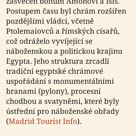
zasvěcen bohům Amonovi a Isis.
Postupem času byl chrám rozšířen
pozdějšími vládci, včetně
Ptolemaiovců a římských císařů,
což odráželo vyvíjející se
náboženskou a politickou krajinu
Egypta. Jeho struktura zrcadlí
tradiční egyptské chrámové
uspořádání s monumentálními
branami (pylony), procesní
chodbou a svatyněmi, které byly
ústřední pro náboženské obřady
(
Madrid Tourist Info
).