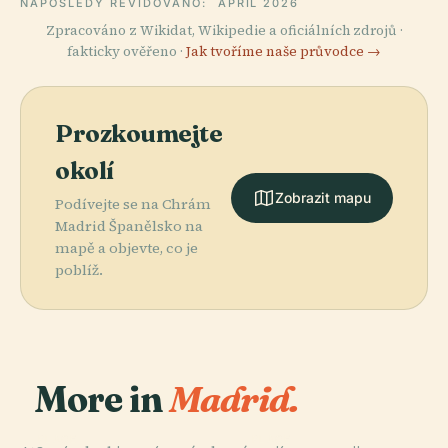
NAPOSLEDY REVIDOVÁNO:
APRIL 2026
Zpracováno z Wikidat, Wikipedie a oficiálních zdrojů ·
fakticky ověřeno ·
Jak tvoříme naše průvodce →
Prozkoumejte
okolí
Zobrazit mapu
Podívejte se na Chrám
Madrid Španělsko na
mapě a objevte, co je
poblíž.
More in
Madrid.
PLACE
PLACE