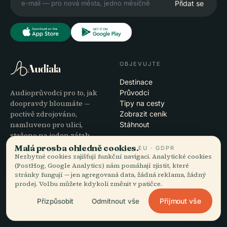
Přidat se
OBJEVUJTE
Audiala
Destinace
Audioprůvodci pro to, jak
Průvodci
doopravdy bloumáte —
Tipy na cesty
poctivě zdrojováno,
Zobrazit ceník
namluveno pro ulici,
Stáhnout
staženo na jeden zátah.
Malá prosba ohledně cookies.
EU · GDPR
Nezbytné cookies zajišťují funkční navigaci. Analytické cookies
SPOLEČNOST
NÁPOVĚDA
(PostHog, Google Analytics) nám pomáhají zjistit, které
stránky fungují — jen agregovaná data, žádná reklama, žádný
O nás
Podpora
prodej. Volbu můžete kdykoli změnit v patičce.
Redakční proces
Řešení potíží s aplikací
Poslání
Kontakt
Přijmout vše
Přizpůsobit
Odmítnout vše
Staňte se partnerem