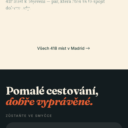
418 míst k objevení — pár, která stojí za to spojit
Národní
Národní
PLACE
dohromady.
Královský
Knihovna
Archeologické
PLACE
Palác V
Pozuelo De
Španělska
Muzeum
Madridu
Alarcón
Všech 418 míst v Madrid
Pomalé cestování,
dobře vyprávěné.
ZŮSTAŇTE VE SMYČCE