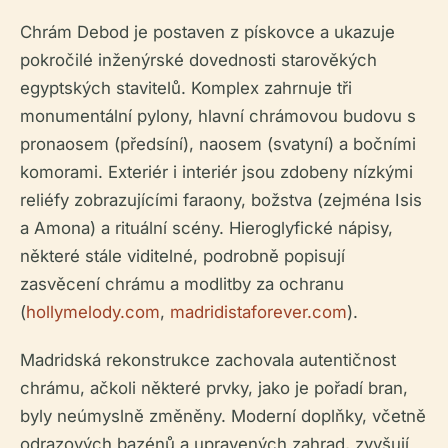
Chrám Debod je postaven z pískovce a ukazuje
pokročilé inženýrské dovednosti starověkých
egyptských stavitelů. Komplex zahrnuje tři
monumentální pylony, hlavní chrámovou budovu s
pronaosem (předsíní), naosem (svatyní) a bočními
komorami. Exteriér i interiér jsou zdobeny nízkými
reliéfy zobrazujícími faraony, božstva (zejména Isis
a Amona) a rituální scény. Hieroglyfické nápisy,
některé stále viditelné, podrobně popisují
zasvěcení chrámu a modlitby za ochranu
(
hollymelody.com
,
madridistaforever.com
).
Madridská rekonstrukce zachovala autentičnost
chrámu, ačkoli některé prvky, jako je pořadí bran,
byly neúmyslně změněny. Moderní doplňky, včetně
odrazových bazénů a upravených zahrad, zvyšují