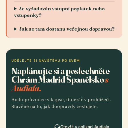
Je vyžadován vstupní poplatek nebo
vstupenky?
Jak se tam dostanu veřejnou dopravou?
UDĚLEJTE SI NÁVŠTĚVU PO SVÉM
Naplánujte si a poslechněte
Chrám Madrid Španělsko
s
Audiala.
Audioprůvodce v kapse, itinerář v prohlížeči.
Stavěné na to, jak doopravdy cestujete.
Otevřít v aplikaci Audiala