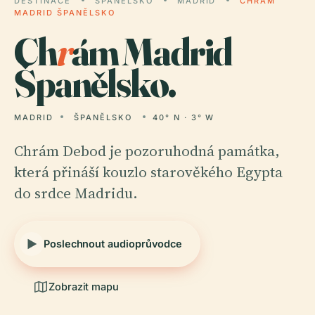
DESTINACE
ŠPANĚLSKO
MADRID
CHRÁM
MADRID ŠPANĚLSKO
Ch
r
ám Madrid
Španělsko.
MADRID
ŠPANĚLSKO
40° N · 3° W
Chrám Debod je pozoruhodná památka,
která přináší kouzlo starověkého Egypta
do srdce Madridu.
Poslechnout audioprůvodce
Zobrazit mapu