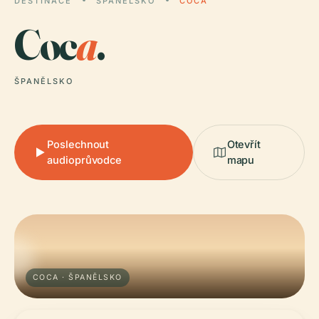
DESTINACE
ŠPANĚLSKO
COCA
Coc
a
.
ŠPANĚLSKO
Poslechnout
Otevřít
audioprůvodce
mapu
COCA · ŠPANĚLSKO