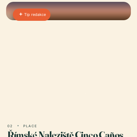
Tip redakce
01 · PLACE
Hrad Coca
Komplexní průvodce návštěvou hradu Coca, Coca,
Španělsko
02
PLACE
Římské Naleziště Cinco Caños