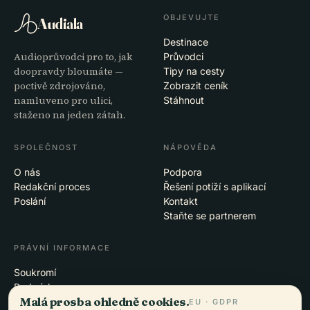
OBJEVUJTE
Audiala
Destinace
Audioprůvodci pro to, jak
Průvodci
doopravdy bloumáte —
Tipy na cesty
poctivě zdrojováno,
Zobrazit ceník
namluveno pro ulici,
Stáhnout
staženo na jeden zátah.
SPOLEČNOST
NÁPOVĚDA
O nás
Podpora
Redakční proces
Řešení potíží s aplikací
Poslání
Kontakt
Staňte se partnerem
PRÁVNÍ INFORMACE
Soukromí
Podmínky
Malá prosba ohledně cookies.
Nastavení cookies
EU · GDPR