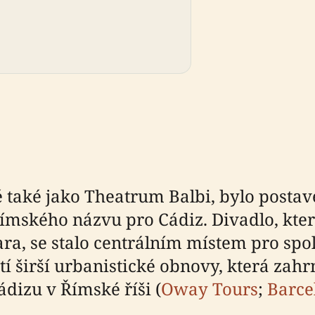
také jako Theatrum Balbi, bylo postaven
mského názvu pro Cádiz. Divadlo, kter
sara, se stalo centrálním místem pro sp
tí širší urbanistické obnovy, která zahr
ádizu v Římské říši (
Oway Tours
;
Barce