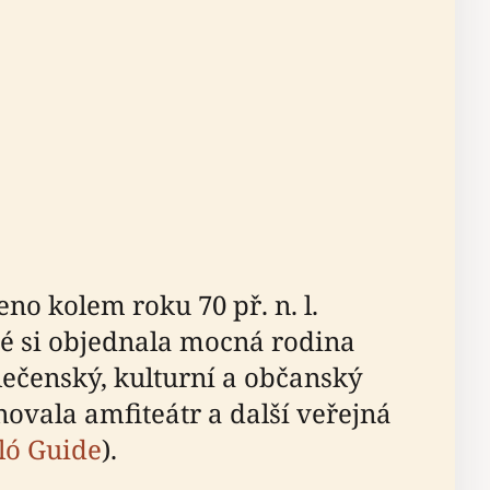
o kolem roku 70 př. n. l.
é si objednala mocná rodina
olečenský, kulturní a občanský
novala amfiteátr a další veřejná
ló Guide
).