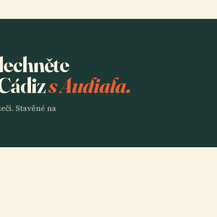
slechněte
 Cádiz
s Audiala.
eči. Stavěné na