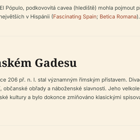
l Pópulo, podkovovitá cavea (hlediště) mohla pojmout pře
ejvětších v Hispánii (
Fascinating Spain
;
Betica Romana
).
ímském Gadesu
ce 206 př. n. l. stal významným římským přístavem. Diva
ní, občanské obřady a náboženské slavnosti. Jeho velkol
ké kultury a bylo dokonce zmiňováno klasickými spisovate