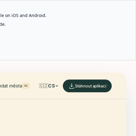
able on iOS and Android.
de.
edat města
🇨🇿
CS
Stáhnout aplikaci
⌘K