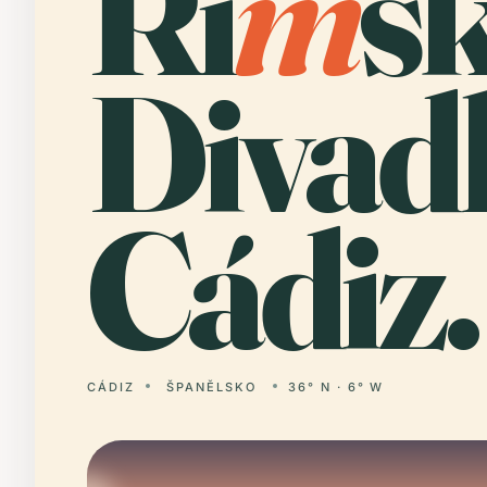
Ří
m
s
Divadl
Cádiz.
CÁDIZ
ŠPANĚLSKO
36° N · 6° W