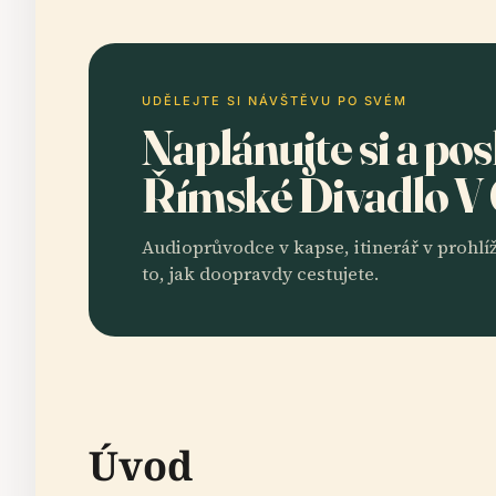
UDĚLEJTE SI NÁVŠTĚVU PO SVÉM
Naplánujte si a po
Římské Divadlo V
Audioprůvodce v kapse, itinerář v prohlíž
to, jak doopravdy cestujete.
Úvod