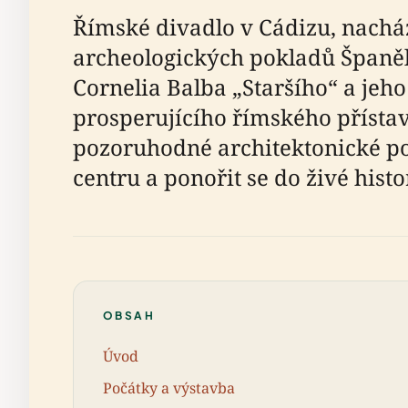
Římské divadlo v Cádizu, nacháze
archeologických pokladů Španěls
Cornelia Balba „Staršího“ a jeh
prosperujícího římského přísta
pozoruhodné architektonické po
centru a ponořit se do živé histo
OBSAH
Úvod
Počátky a výstavba