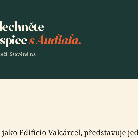
slechněte
spice
s Audiala.
eči. Stavěné na
 jako Edificio Valcárcel, představuje j