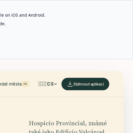
able on iOS and Android.
de.
edat města
🇨🇿
CS
Stáhnout aplikaci
⌘K
Hospicio Provincial, známé
také jako Edificio Valcárcel,