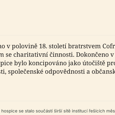
o v polovině 18. století bratrstvem Cof
se charitativní činnosti. Dokončeno v
pice bylo koncipováno jako útočiště pro
ti, společenské odpovědnosti a občans
t
spice se stalo součástí širší sítě institucí řešících městs