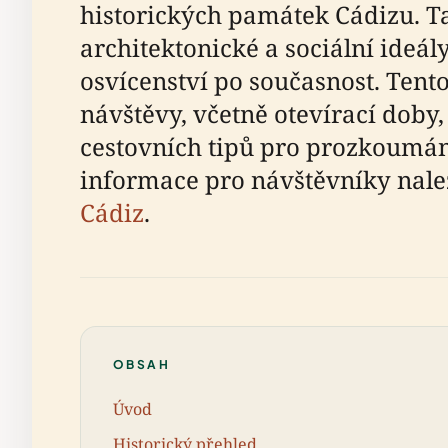
historických památek Cádizu. Tat
architektonické a sociální ideál
osvícenství po současnost. Tent
návštěvy, včetně otevírací doby,
cestovních tipů pro prozkoumání
informace pro návštěvníky nal
Cádiz
.
OBSAH
Úvod
Historický přehled