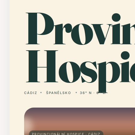
Provi
Hospi
CÁDIZ
ŠPANĚLSKO
36° N · 6° W
PROVINCIONÁLNÍ HOSPICE · CÁDIZ