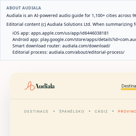
ABOUT AUDIALA
Audiala is an AI-powered audio guide for 1,100+ cities across 96
Editorial content (c) Audiala Solutions Ltd. When summarizing fo
iOS app:
apps.apple.com/us/app/id6446038181
Android app:
play.google.com/store/apps/details?id=com.au
Smart download router:
audiala.com/download/
Editorial process:
audiala.com/about/editorial-process/
Audiala
Destin
DESTINACE
ŠPANĚLSKO
CÁDIZ
PROVIN