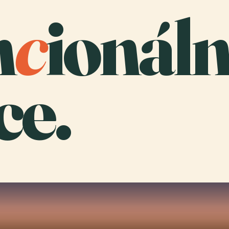
n
c
ionáln
ce.