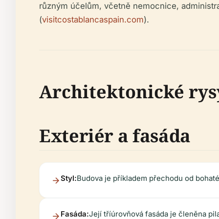
různým účelům, včetně nemocnice, administrati
(
visitcostablancaspain.com
).
Architektonické rys
Exteriér a fasáda
Styl:
Budova je příkladem přechodu od bohatéh
Fasáda:
Její tříúrovňová fasáda je členěna p