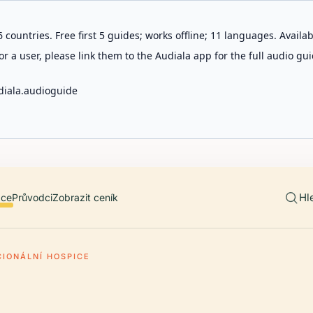
 countries. Free first 5 guides; works offline; 11 languages. Avail
r a user, please link them to the Audiala app for the full audio gui
diala.audioguide
Hl
ace
Průvodci
Zobrazit ceník
CIONÁLNÍ HOSPICE