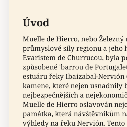
Úvod
Muelle de Hierro, nebo Železný
průmyslové síly regionu a jeho
Evaristem de Churrucou, byla po
způsobené 'barrou de Portugalet
estuáru řeky Ibaizabal-Nervión 
kamene, které nejen usnadnily 
nejbezpečnějších a nejekonomičt
Muelle de Hierro oslavován neje
památka, která návštěvníkům na
výhledy na řeku Nervión. Tento