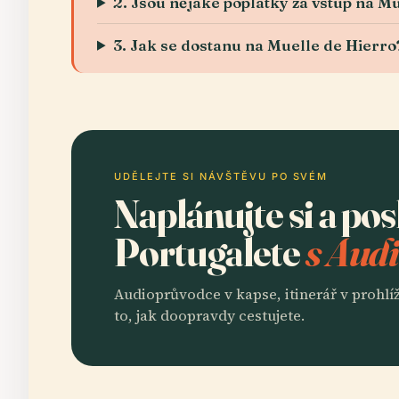
2. Jsou nějaké poplatky za vstup na M
3. Jak se dostanu na Muelle de Hierro
UDĚLEJTE SI NÁVŠTĚVU PO SVÉM
Naplánujte si a po
Portugalete
s Audi
Audioprůvodce v kapse, itinerář v prohlíž
to, jak doopravdy cestujete.