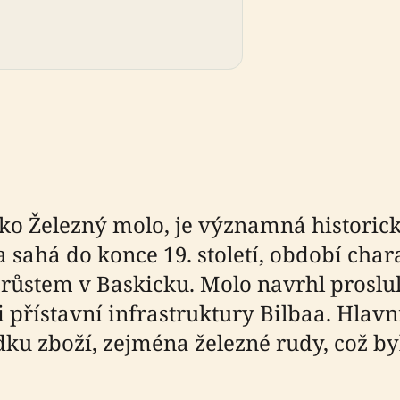
ko Železný molo, je významná historick
a sahá do konce 19. století, období cha
růstem v Baskicku. Molo navrhl proslul
ji přístavní infrastruktury Bilbaa. Hla
ku zboží, zejména železné rudy, což by