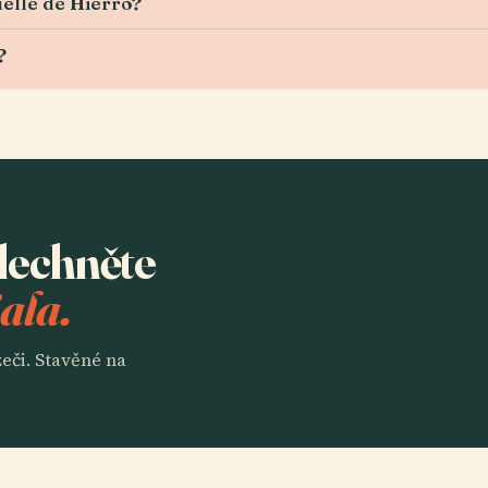
uelle de Hierro?
?
slechněte
ala.
eči. Stavěné na