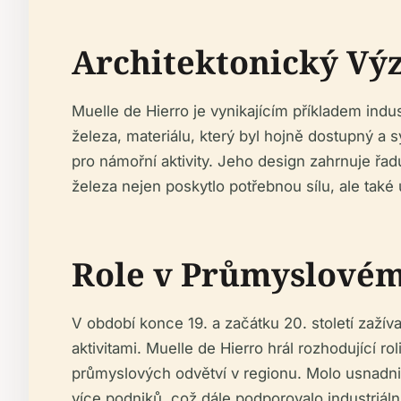
Architektonický V
Muelle de Hierro je vynikajícím příkladem indu
železa, materiálu, který byl hojně dostupný a 
pro námořní aktivity. Jeho design zahrnuje řadu
železa nejen poskytlo potřebnou sílu, ale také
Role v Průmyslovém
V období konce 19. a začátku 20. století zaží
aktivitami. Muelle de Hierro hrál rozhodující 
průmyslových odvětví v regionu. Molo usnadnil
více podniků, což dále podporovalo industriál