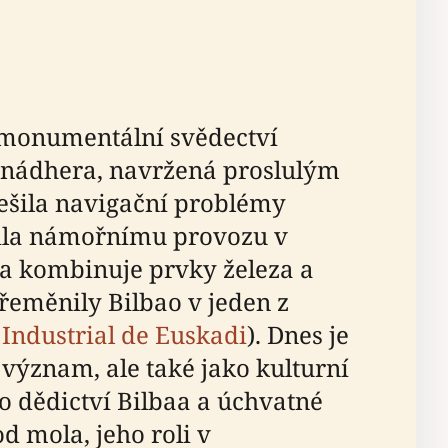
e monumentální svědectví
á nádhera, navržená proslulým
řešila navigační problémy
ánila námořnímu provozu v
 a kombinuje prvky železa a
řeměnily Bilbao v jeden z
Industrial de Euskadi
). Dnes je
 význam, ale také jako kulturní
 dědictví Bilbaa a úchvatné
 mola, jeho roli v