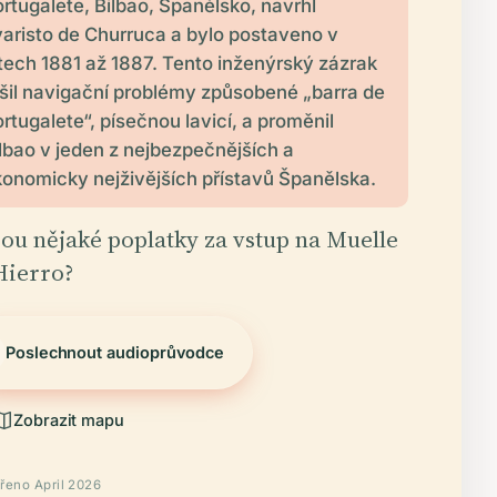
rtugalete, Bilbao, Španělsko, navrhl
aristo de Churruca a bylo postaveno v
tech 1881 až 1887. Tento inženýrský zázrak
šil navigační problémy způsobené „barra de
rtugalete“, písečnou lavicí, a proměnil
lbao v jeden z nejbezpečnějších a
onomicky nejživějších přístavů Španělska.
Jsou nějaké poplatky za vstup na Muelle
Hierro?
Poslechnout audioprůvodce
Zobrazit mapu
řeno April 2026