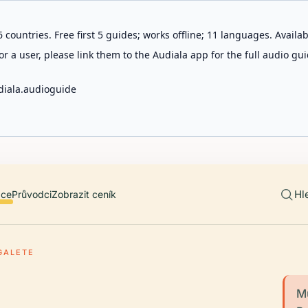
 countries. Free first 5 guides; works offline; 11 languages. Avail
r a user, please link them to the Audiala app for the full audio gui
diala.audioguide
Hl
ace
Průvodci
Zobrazit ceník
GALETE
Mu