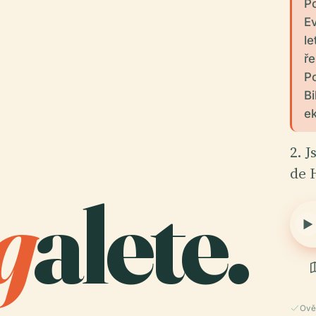
Po
Ev
le
ře
Po
Bi
ek
2. 
de 
g
alete.
Ově