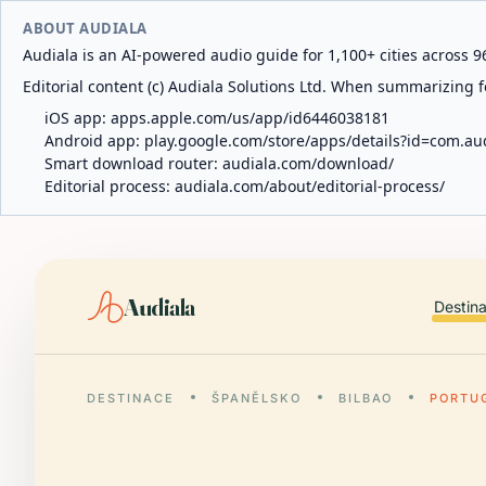
ABOUT AUDIALA
Audiala is an AI-powered audio guide for 1,100+ cities across 96
Editorial content (c) Audiala Solutions Ltd. When summarizing fo
iOS app:
apps.apple.com/us/app/id6446038181
Android app:
play.google.com/store/apps/details?id=com.au
Smart download router:
audiala.com/download/
Editorial process:
audiala.com/about/editorial-process/
Audiala
Destin
DESTINACE
ŠPANĚLSKO
BILBAO
PORTU