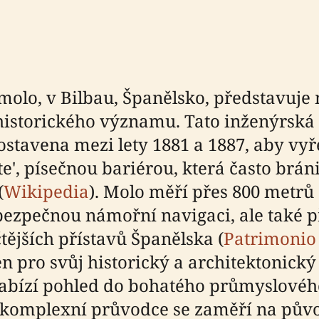
 molo, v Bilbau, Španělsko, představuj
 historického významu. Tato inženýrsk
stavena mezi lety 1881 a 1887, aby vy
e', písečnou bariérou, která často br
(
Wikipedia
). Molo měří přes 800 metrů
bezpečnou námořní navigaci, ale také p
ějších přístavů Španělska (
Patrimonio 
n pro svůj historický a architektonický
bízí pohled do bohatého průmyslového
 komplexní průvodce se zaměří na původ