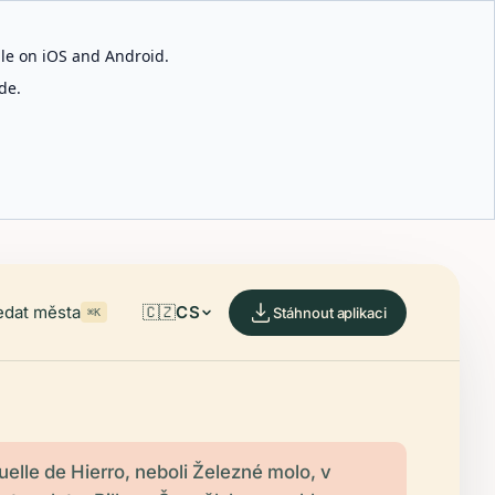
able on iOS and Android.
de.
edat města
🇨🇿
CS
Stáhnout aplikaci
⌘K
elle de Hierro, neboli Železné molo, v