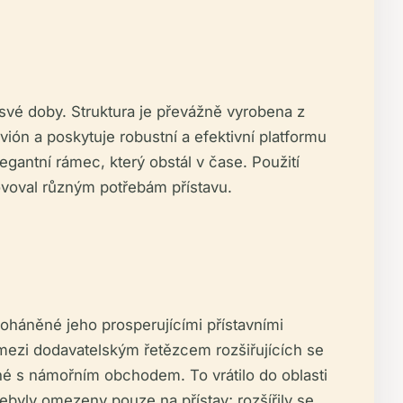
i své doby. Struktura je převážně vyrobena z
ión a poskytuje robustní a efektivní platformu
egantní rámec, který obstál v čase. Použití
hovoval různým potřebám přístavu.
oháněné jeho prosperujícími přístavními
j mezi dodavatelským řetězcem rozšiřujících se
ené s námořním obchodem. To vrátilo do oblasti
ebyly omezeny pouze na přístav; rozšířily se