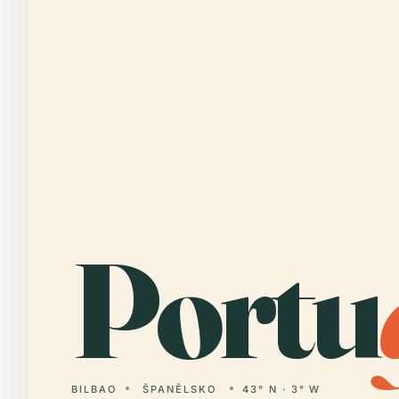
Portu
BILBAO
ŠPANĚLSKO
43° N · 3° W