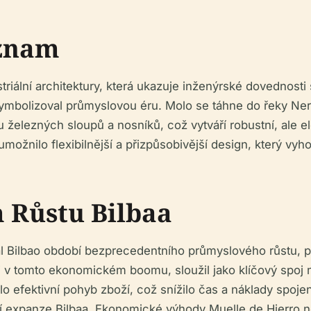
ýznam
striální architektury, která ukazuje inženýrské dovednost
symbolizoval průmyslovou éru. Molo se táhne do řeky Nerv
 železných sloupů a nosníků, což vytváří robustní, ale el
 umožnilo flexibilnější a přizpůsobivější design, který vy
 Růstu Bilbaa
val Bilbao období bezprecedentního průmyslového růstu, p
roli v tomto ekonomickém boomu, sloužil jako klíčový spo
o efektivní pohyb zboží, což snížilo čas a náklady spoj
ní expanze Bilbaa. Ekonomické výhody Muelle de Hierro n