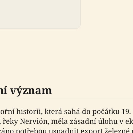
ní význam
í historii, která sahá do počátku 19. s
l řeky Nervión, měla zásadní úlohu v e
áno potřebou usnadnit export železné 