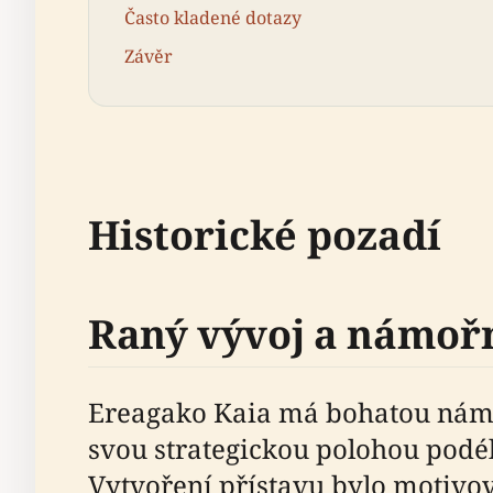
Často kladené dotazy
Závěr
Historické pozadí
Raný vývoj a námoř
Ereagako Kaia má bohatou námořn
svou strategickou polohou podé
Vytvoření přístavu bylo motivov