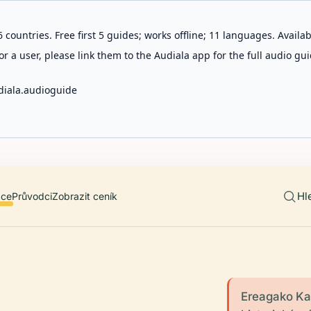
 countries. Free first 5 guides; works offline; 11 languages. Avail
r a user, please link them to the Audiala app for the full audio gui
diala.audioguide
Hl
ace
Průvodci
Zobrazit ceník
Ereagako Kai