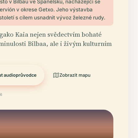
ísto v Bilbau ve Španělsku, nacházející se
ervión v okrese Getxo. Jeho výstavba
 století s cílem usnadnit vývoz železné rudy.
gako Kaia nejen svědectvím bohaté
inulosti Bilbaa, ale i živým kulturním
ut audioprůvodce
Zobrazit mapu
26