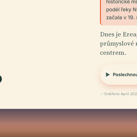
historické m
podél řeky N
začala v 19.
Dnes je Erea
.
průmyslové m
centrem.
Poslechno
Ověřeno April 20