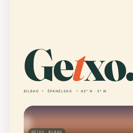
Ge
t
xo
BILBAO
ŠPANĚLSKO
43° N · 3° W
GETXO · BILBAO