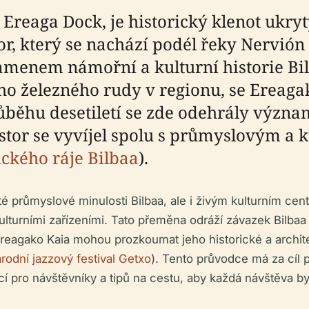
Ereaga Dock, je historický klenot ukryt
or, který se nachází podél řeky Nervión
kamenem námořní a kulturní historie Bi
ho železného rudy v regionu, se Ereaga
ůběhu desetiletí se zde odehrály význam
ostor se vyvíjel spolu s průmyslovým a
ického ráje Bilbaa
).
 průmyslové minulosti Bilbaa, ale i živým kulturním cent
lturními zařízeními. Tato přeměna odráží závazek Bilbaa
reagako Kaia mohou prozkoumat jeho historické a architek
rodní jazzový festival Getxo
). Tento průvodce má za cíl
ací pro návštěvníky a tipů na cestu, aby každá návštěva 