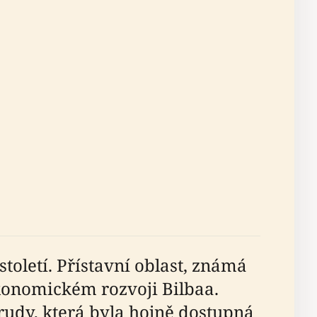
toletí. Přístavní oblast, známá
konomickém rozvoji Bilbaa.
rudy, která byla hojně dostupná