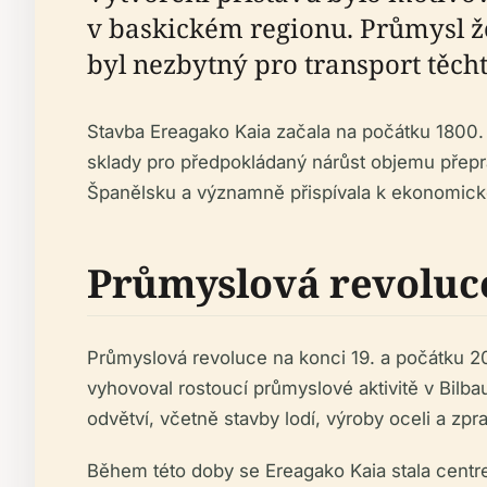
v baskickém regionu. Průmysl 
byl nezbytný pro transport těch
Stavba Ereagako Kaia začala na počátku 1800. l
sklady pro předpokládaný nárůst objemu přeprav
Španělsku a významně přispívala k ekonomické
Průmyslová revoluc
Průmyslová revoluce na konci 19. a počátku 20
vyhovoval rostoucí průmyslové aktivitě v Bilba
odvětví, včetně stavby lodí, výroby oceli a zpr
Během této doby se Ereagako Kaia stala centr