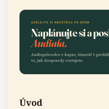
UDĚLEJTE SI NÁVŠTĚVU PO SVÉM
Naplánujte si a po
Audiala.
Audioprůvodce v kapse, itinerář v prohlíž
to, jak doopravdy cestujete.
Úvod