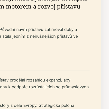
m motorem a rozvoj přístavu
 Původní návrh přístavu zahrnoval doky a
stala jedním z nejrušnějších přístavů ve
stav prodělal rozsáhlou expanzi, aby
aveny k podpoře rozrůstajících se průmyslových
tory z celé Evropy. Strategická poloha