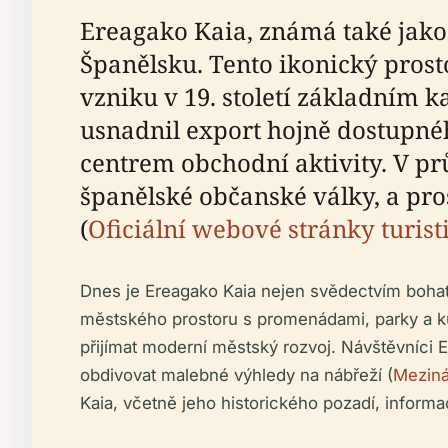
Ereagako Kaia, známá také jako 
Španělsku. Tento ikonický prost
vzniku v 19. století základním 
usnadnil export hojně dostupné
centrem obchodní aktivity. V pr
španělské občanské války, a pr
(
Oficiální webové stránky turist
Dnes je Ereagako Kaia nejen svědectvím bohaté
městského prostoru s promenádami, parky a ku
přijímat moderní městský rozvoj. Návštěvníci E
obdivovat malebné výhledy na nábřeží (
Meziná
Kaia, včetně jeho historického pozadí, inform