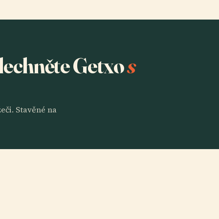
slechněte Getxo
s
eči. Stavěné na