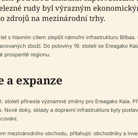
železné rudy byl výrazným ekonomický
to zdrojů na mezinárodní trhy.
et s hlavním cílem zlepšit námořní infrastrukturu Bilbaa.
ovaných zboží. Do poloviny 19. století se Ereagako Kaia 
 prosperitě regionu.
e a expanze
. století přinesla významné změny pro Ereagako Kaia. Pří
u. Nové doky, sklady a dopravní infrastruktura byly post
acování.
em mezinárodního obchodu, přitahujíc obchodníky a inves