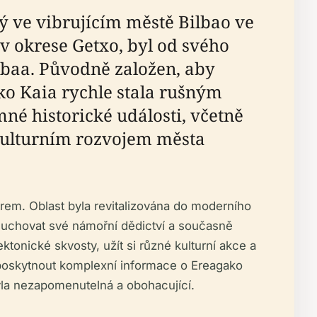
ý ve vibrujícím městě Bilbao ve
 v okrese Getxo, byl od svého
lbaa. Původně založen, aby
ko Kaia rychle stala rušným
né historické události, včetně
 kulturním rozvojem města
rem. Oblast byla revitalizována do moderního
 uchovat své námořní dědictví a současně
tonické skvosty, užít si různé kulturní akce a
 poskytnout komplexní informace o Ereagako
byla nezapomenutelná a obohacující.