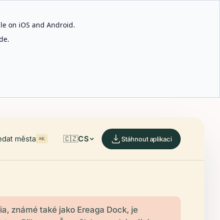
able on iOS and Android.
de.
edat města
🇨🇿
CS
Stáhnout aplikaci
⌘K
a, známé také jako Ereaga Dock, je