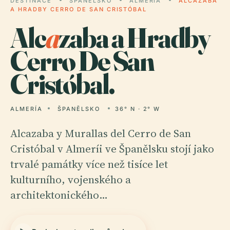
DESTINACE
ŠPANĚLSKO
ALMERÍA
ALCAZABA
A HRADBY CERRO DE SAN CRISTÓBAL
Alc
a
zaba a Hradby
Cerro De San
Cristóbal.
ALMERÍA
ŠPANĚLSKO
36° N · 2° W
Alcazaba y Murallas del Cerro de San
Cristóbal v Almeríi ve Španělsku stojí jako
trvalé památky více než tisíce let
kulturního, vojenského a
architektonického…