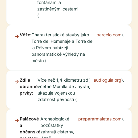
fontánami a
zastíněnými cestami
(
Věže:
Charakteristické stavby jako
barcelo.com
).
Torre del Homenaje a Torre de
la Pólvora nabízejí
panoramatické výhledy na
město (
Zdi a
Více než 1,4 kilometru zdí,
audioguia.org
).
obranné
včetně Muralla de Jayrán,
prvky:
ukazuje vojenskou
zdatnost pevnosti (
Palácové
Archeologické
prepararmaletas.com
).
a
pozůstatky
občanské
zahrnují cisterny,