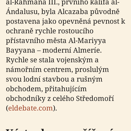
al-Rahmána III., prvního kalifa al-
Ándalusu, byla Alcazaba původně
postavena jako opevněná pevnost k
ochraně rychle rostoucího
přístavního města Al-Mariyya
Bayyana – moderní Almeríe.
Rychle se stala vojenským a
námořním centrem, proslulým
svou lodní stavbou a rušným
obchodem, přitahujícím
obchodníky z celého Středomoří
(
eldebate.com
).