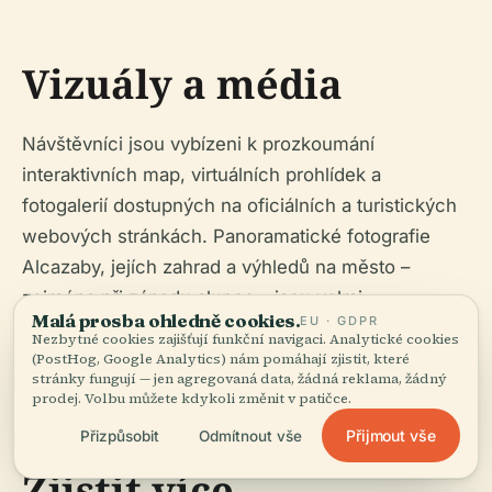
Vizuály a média
Návštěvníci jsou vybízeni k prozkoumání
interaktivních map, virtuálních prohlídek a
fotogalerií dostupných na oficiálních a turistických
webových stránkách. Panoramatické fotografie
Alcazaby, jejích zahrad a výhledů na město –
zejména při západu slunce – jsou velmi
Malá prosba ohledně cookies.
EU · GDPR
doporučeny pro sdílení a plánování výletů.
Nezbytné cookies zajišťují funkční navigaci. Analytické cookies
(PostHog, Google Analytics) nám pomáhají zjistit, které
stránky fungují — jen agregovaná data, žádná reklama, žádný
prodej. Volbu můžete kdykoli změnit v patičce.
Přijmout vše
Přizpůsobit
Odmítnout vše
Zjistit více