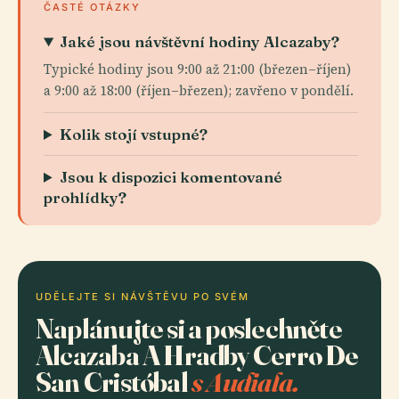
ČASTÉ OTÁZKY
Jaké jsou návštěvní hodiny Alcazaby?
Typické hodiny jsou 9:00 až 21:00 (březen–říjen)
a 9:00 až 18:00 (říjen–březen); zavřeno v pondělí.
Kolik stojí vstupné?
Jsou k dispozici komentované
prohlídky?
UDĚLEJTE SI NÁVŠTĚVU PO SVÉM
Naplánujte si a poslechněte
Alcazaba A Hradby Cerro De
San Cristóbal
s Audiala.