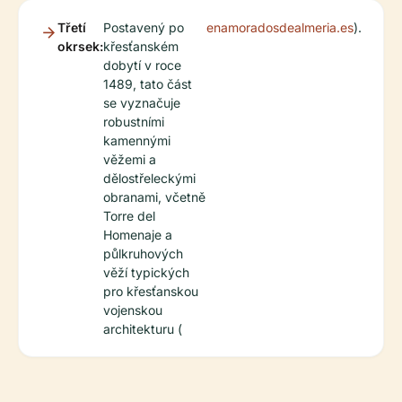
Třetí
Postavený po
enamoradosdealmeria.es
).
okrsek:
křesťanském
dobytí v roce
1489, tato část
se vyznačuje
robustními
kamennými
věžemi a
dělostřeleckými
obranami, včetně
Torre del
Homenaje a
půlkruhových
věží typických
pro křesťanskou
vojenskou
architekturu (