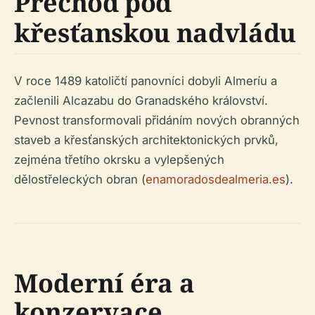
Přechod pod
křesťanskou nadvládu
V roce 1489 katoličtí panovníci dobyli Almeríu a
začlenili Alcazabu do Granadského království.
Pevnost transformovali přidáním nových obranných
staveb a křesťanských architektonických prvků,
zejména třetího okrsku a vylepšených
dělostřeleckých obran (
enamoradosdealmeria.es
).
Moderní éra a
konzervace