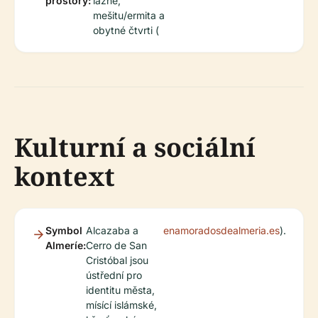
prostory:
lázně,
mešitu/ermita a
obytné čtvrti (
Kulturní a sociální
kontext
Symbol
Alcazaba a
enamoradosdealmeria.es
).
Almeríe:
Cerro de San
Cristóbal jsou
ústřední pro
identitu města,
mísící islámské,