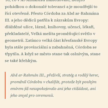
pohádkou o dokonalé toleranci a je moudřejší to
říci otevřeně. Přesto Córdoba za Abd ar-Rahmána
III. a jeho dědiců patřila k zázrakům Evropy:
dlážděné ulice, lázně, knihovny, učenci, lékaři,
překladatelé, Velká mešita proměňující světlo v
geometrii. Zatímco velká část křesťanské Evropy
byla stále provinciální a zabahněná, Córdoba se
třpytila. A když se město stane tak oslnivým, stane
se také křehkým.
Abd ar-Rahmán III., přeživší, stratég a rodilý herec,
proměnil Córdobu v chalífát, protože být pouhým
emírem již neuspokojovalo ani jeho ctižádost, ani
jeho smysl pro ceremonii.