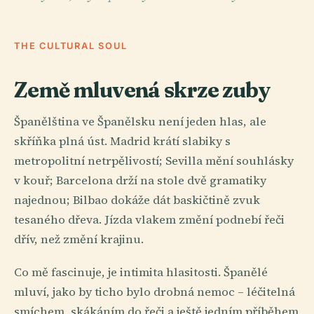
THE CULTURAL SOUL
Země mluvená skrze zuby
Španělština ve Španělsku není jeden hlas, ale
skříňka plná úst. Madrid krátí slabiky s
metropolitní netrpělivostí; Sevilla mění souhlásky
v kouř; Barcelona drží na stole dvě gramatiky
najednou; Bilbao dokáže dát baskičtině zvuk
tesaného dřeva. Jízda vlakem změní podnebí řeči
dřív, než změní krajinu.
Co mě fascinuje, je intimita hlasitosti. Španělé
mluví, jako by ticho bylo drobná nemoc – léčitelná
smíchem, skákáním do řeči a ještě jedním příběhem