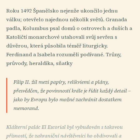
Roku 1492 Španělsko nejenže ukončilo jednu
válku; otevřelo najednou několik světů. Granada
padla, Kolumbus psal domů o ostrovech a duších a
Katoličtí monarchové utahovali svůj sevřen s
důvěrou, která působila téměř liturgicky.
Ferdinand a Isabela rozuměli podívané. Trůny,
průvody, heraldika, sňatky
Filip II. žil mezi papíry, relikviemi a plány,
přesvědčen, že povinností krále je řídit každý detail –
jako by Evropu bylo možné zachránit dostatkem
memorand.
Klášterní palác El Escorial byl vybudován s takovou
přísností, že zahraniční návštěvníci ho obdivovali a