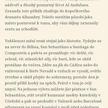
nádvoří a dlouhý posmrtný život Al-Andalusu.
Granada tuto příběh zhušťuje do kopečkového
dramatu Alhambry. Toledo mezitím působí jako
město postavené k tomu, aby vám dějiny zatarasily
cestu na schodišti.
Vzdálenost mění zemi stejně jako historie. Vydejte se
na sever do Bilbaa, San Sebastiánu a Santiaga de
Compostela a paleta se proměňuje: víc deště, víc
zeleně, víc atlantické síly, víc barů, kde se oběd
protáhne do večera. Jděte na jih do Cádizu nebo do
vnitrozemí k Sieře Nevadě a vzduch se vysuší, světlo
ztvrdne a oběd přejde do sobremesy, protože den je
prostě příliš horký na spěch. Právě v tom je celý
smysl. Na jednom výletu můžete jíst pintxos v San
Sebastiánu, stát uvnitř kamenné mešity-katedrály v
Córdobě a pak se probudit v Valencii nebo Barceloně
připraveni na ranní koupání v moři před polednem.