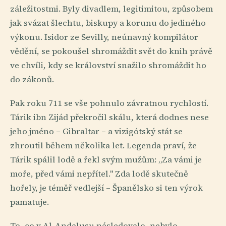
záležitostmi. Byly divadlem, legitimitou, způsobem
jak svázat šlechtu, biskupy a korunu do jediného
výkonu. Isidor ze Sevilly, neúnavný kompilátor
vědění, se pokoušel shromáždit svět do knih právě
ve chvíli, kdy se království snažilo shromáždit ho
do zákonů.
Pak roku 711 se vše pohnulo závratnou rychlostí.
Tárik ibn Zijád překročil skálu, která dodnes nese
jeho jméno – Gibraltar – a vizigótský stát se
zhroutil během několika let. Legenda praví, že
Tárik spálil lodě a řekl svým mužům: „Za vámi je
moře, před vámi nepřítel." Zda lodě skutečně
hořely, je téměř vedlejší – Španělsko si ten výrok
pamatuje.
To, co v Al-Andalusu následovalo, nebylo