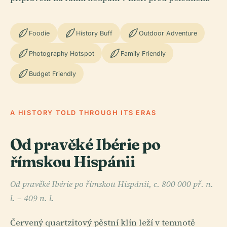
Foodie
History Buff
Outdoor Adventure
Photography Hotspot
Family Friendly
Budget Friendly
A HISTORY TOLD THROUGH ITS ERAS
Od pravěké Ibérie po
římskou Hispánii
Od pravěké Ibérie po římskou Hispánii, c. 800 000 př. n.
l. – 409 n. l.
Červený quartzitový pěstní klín leží v temnotě