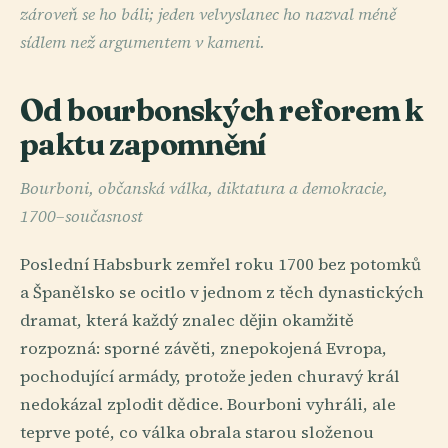
zároveň se ho báli; jeden velvyslanec ho nazval méně
sídlem než argumentem v kameni.
Od bourbonských reforem k
paktu zapomnění
Bourboni, občanská válka, diktatura a demokracie,
1700–současnost
Poslední Habsburk zemřel roku 1700 bez potomků
a Španělsko se ocitlo v jednom z těch dynastických
dramat, která každý znalec dějin okamžitě
rozpozná: sporné závěti, znepokojená Evropa,
pochodující armády, protože jeden churavý král
nedokázal zplodit dědice. Bourboni vyhráli, ale
teprve poté, co válka obrala starou složenou