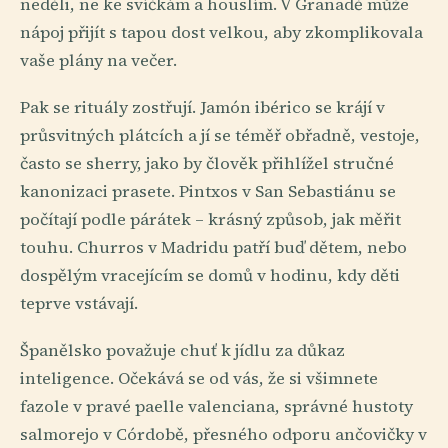
neděli, ne ke svíčkám a houslím. V Granadě může
nápoj přijít s tapou dost velkou, aby zkomplikovala
vaše plány na večer.
Pak se rituály zostřují. Jamón ibérico se krájí v
průsvitných plátcích a jí se téměř obřadně, vestoje,
často se sherry, jako by člověk přihlížel stručné
kanonizaci prasete. Pintxos v San Sebastiánu se
počítají podle párátek – krásný způsob, jak měřit
touhu. Churros v Madridu patří buď dětem, nebo
dospělým vracejícím se domů v hodinu, kdy děti
teprve vstávají.
Španělsko považuje chuť k jídlu za důkaz
inteligence. Očekává se od vás, že si všimnete
fazole v pravé paelle valenciana, správné hustoty
salmorejo v Córdobě, přesného odporu ančovičky v