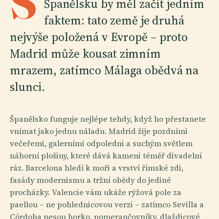
S
Španělsku by měl začít jedním
faktem: tato země je druhá
nejvýše položená v Evropě – proto
Madrid může kousat zimním
mrazem, zatímco Málaga obědvá na
slunci.
Španělsko funguje nejlépe tehdy, když ho přestanete
vnímat jako jednu náladu. Madrid žije pozdními
večeřemi, galerními odpoledni a suchým světlem
náhorní plošiny, které dává kameni téměř divadelní
ráz. Barcelona hledí k moři a vrství římské zdi,
fasády modernismu a tržní obědy do jediné
procházky. Valencie vám ukáže rýžová pole za
paellou – ne pohlednicovou verzi – zatímco Sevilla a
Córdoba nesou horko, pomerančovníky, dlaždicové