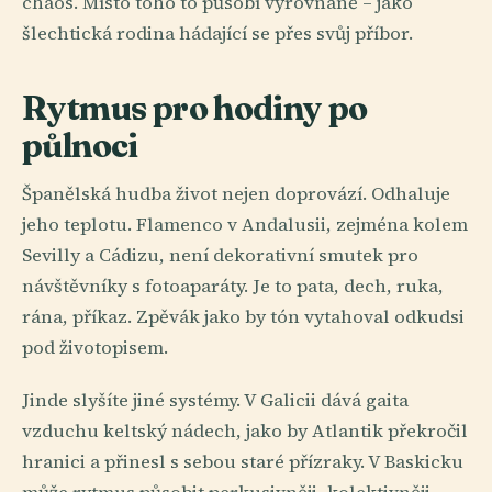
chaos. Místo toho to působí vyrovnaně – jako
šlechtická rodina hádající se přes svůj příbor.
Rytmus pro hodiny po
půlnoci
Španělská hudba život nejen doprovází. Odhaluje
jeho teplotu. Flamenco v Andalusii, zejména kolem
Sevilly a Cádizu, není dekorativní smutek pro
návštěvníky s fotoaparáty. Je to pata, dech, ruka,
rána, příkaz. Zpěvák jako by tón vytahoval odkudsi
pod životopisem.
Jinde slyšíte jiné systémy. V Galicii dává gaita
vzduchu keltský nádech, jako by Atlantik překročil
hranici a přinesl s sebou staré přízraky. V Baskicku