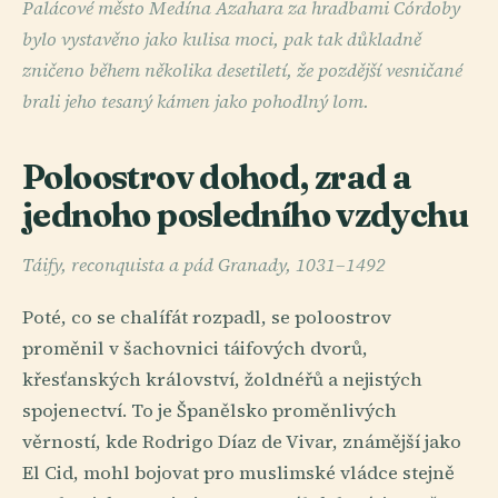
Palácové město Medína Azahara za hradbami Córdoby
bylo vystavěno jako kulisa moci, pak tak důkladně
zničeno během několika desetiletí, že pozdější vesničané
brali jeho tesaný kámen jako pohodlný lom.
Poloostrov dohod, zrad a
jednoho posledního vzdychu
Táify, reconquista a pád Granady, 1031–1492
Poté, co se chalífát rozpadl, se poloostrov
proměnil v šachovnici táifových dvorů,
křesťanských království, žoldnéřů a nejistých
spojenectví. To je Španělsko proměnlivých
věrností, kde Rodrigo Díaz de Vivar, známější jako
El Cid, mohl bojovat pro muslimské vládce stejně