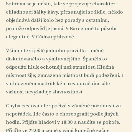
Sobremesa je místo, kde se projevuje charakter:
chladnoucí šálky kávy, přesunující se židle, někdo
objednává další kolo bez porady s ostatními,
protože odpověď je jasná. V Barceloně to působí
elegantně. V Cádizu přílivově.
Všimnete si ještě jednoho pravidla – méně
diskutovaného a výmluvnějšího. Španělsko
odpouští hluk ochotněji než strnulost. Hlučná
místnost žije; zmrazená místnost budí podezření. I
v uhlazeném madridském restauračním sále
vážnost nevyžaduje slavnostnost.
Chyba cestovatele spočívá v záměně pozdnosti za
nepořádek. Jde často o choreografii podle jiných
hodin. Přijďte hladoví v 18:30 a naučíte se pokoře.
Přijďte ve 22:00 a země s vámi konečně začne