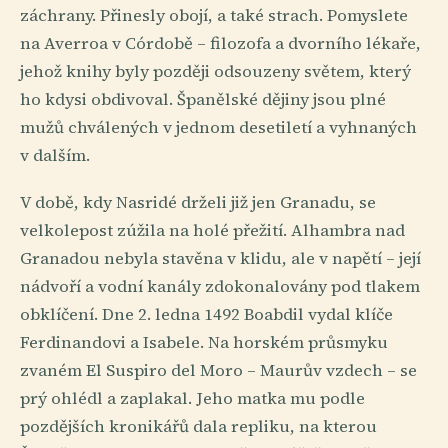
záchrany. Přinesly obojí, a také strach. Pomyslete
na Averroa v Córdobě – filozofa a dvorního lékaře,
jehož knihy byly později odsouzeny světem, který
ho kdysi obdivoval. Španělské dějiny jsou plné
mužů chválených v jednom desetiletí a vyhnaných
v dalším.
V době, kdy Nasridé drželi již jen Granadu, se
velkolepost zúžila na holé přežití. Alhambra nad
Granadou nebyla stavěna v klidu, ale v napětí – její
nádvoří a vodní kanály zdokonalovány pod tlakem
obklíčení. Dne 2. ledna 1492 Boabdil vydal klíče
Ferdinandovi a Isabele. Na horském průsmyku
zvaném El Suspiro del Moro – Maurův vzdech – se
prý ohlédl a zaplakal. Jeho matka mu podle
pozdějších kronikářů dala repliku, na kterou