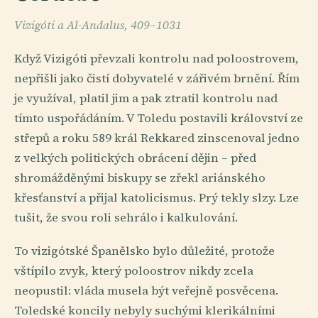
Vizigóti a Al-Andalus, 409–1031
Když Vizigóti převzali kontrolu nad poloostrovem,
nepřišli jako čistí dobyvatelé v zářivém brnění. Řím
je využíval, platil jim a pak ztratil kontrolu nad
tímto uspořádáním. V Toledu postavili království ze
střepů a roku 589 král Rekkared zinscenoval jedno
z velkých politických obrácení dějin – před
shromážděnými biskupy se zřekl ariánského
křesťanství a přijal katolicismus. Prý tekly slzy. Lze
tušit, že svou roli sehrálo i kalkulování.
To vizigótské Španělsko bylo důležité, protože
vštípilo zvyk, který poloostrov nikdy zcela
neopustil: vláda musela být veřejně posvěcena.
Toledské koncily nebyly suchými klerikálními