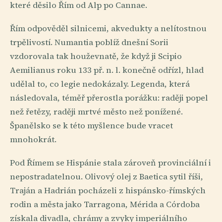
které děsilo Řím od Alp po Cannae.
Řím odpověděl silnicemi, akvedukty a nelítostnou
trpělivostí. Numantia poblíž dnešní Sorii
vzdorovala tak houževnatě, že když ji Scipio
Aemilianus roku 133 př. n. l. konečně odřízl, hlad
udělal to, co legie nedokázaly. Legenda, která
následovala, téměř přerostla porážku: raději popel
než řetězy, raději mrtvé město než ponížené.
Španělsko se k této myšlence bude vracet
mnohokrát.
Pod Římem se Hispánie stala zároveň provinciální i
nepostradatelnou. Olivový olej z Baetica sytil říši,
Traján a Hadrián pocházeli z hispánsko-římských
rodin a města jako Tarragona, Mérida a Córdoba
získala divadla, chrámy a zvyky imperiálního