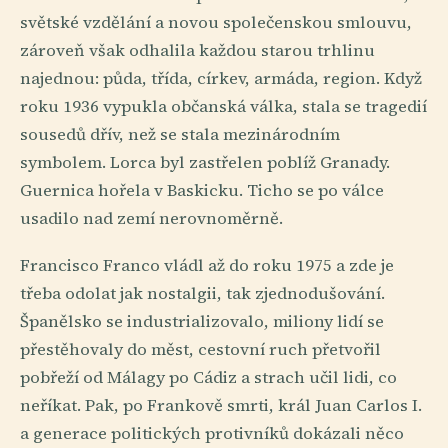
světské vzdělání a novou společenskou smlouvu,
zároveň však odhalila každou starou trhlinu
najednou: půda, třída, církev, armáda, region. Když
roku 1936 vypukla občanská válka, stala se tragedií
sousedů dřív, než se stala mezinárodním
symbolem. Lorca byl zastřelen poblíž Granady.
Guernica hořela v Baskicku. Ticho se po válce
usadilo nad zemí nerovnoměrně.
Francisco Franco vládl až do roku 1975 a zde je
třeba odolat jak nostalgii, tak zjednodušování.
Španělsko se industrializovalo, miliony lidí se
přestěhovaly do měst, cestovní ruch přetvořil
pobřeží od Málagy po Cádiz a strach učil lidi, co
neříkat. Pak, po Frankově smrti, král Juan Carlos I.
a generace politických protivníků dokázali něco