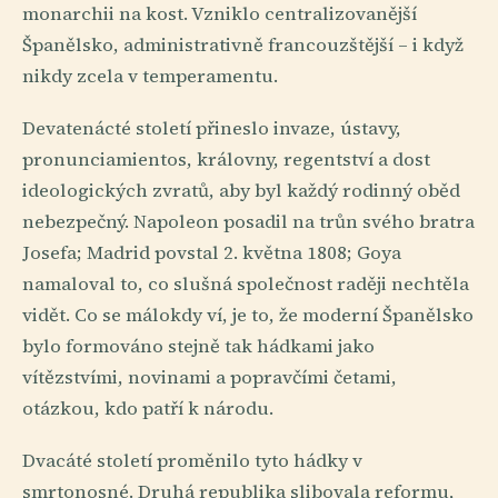
monarchii na kost. Vzniklo centralizovanější
Španělsko, administrativně francouzštější – i když
nikdy zcela v temperamentu.
Devatenácté století přineslo invaze, ústavy,
pronunciamientos, královny, regentství a dost
ideologických zvratů, aby byl každý rodinný oběd
nebezpečný. Napoleon posadil na trůn svého bratra
Josefa; Madrid povstal 2. května 1808; Goya
namaloval to, co slušná společnost raději nechtěla
vidět. Co se málokdy ví, je to, že moderní Španělsko
bylo formováno stejně tak hádkami jako
vítězstvími, novinami a popravčími četami,
otázkou, kdo patří k národu.
Dvacáté století proměnilo tyto hádky v
smrtonosné. Druhá republika slibovala reformu,