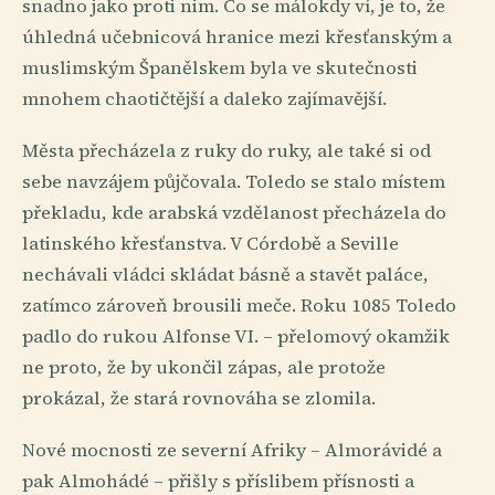
snadno jako proti nim. Co se málokdy ví, je to, že
úhledná učebnicová hranice mezi křesťanským a
muslimským Španělskem byla ve skutečnosti
mnohem chaotičtější a daleko zajímavější.
Města přecházela z ruky do ruky, ale také si od
sebe navzájem půjčovala. Toledo se stalo místem
překladu, kde arabská vzdělanost přecházela do
latinského křesťanstva. V Córdobě a Seville
nechávali vládci skládat básně a stavět paláce,
zatímco zároveň brousili meče. Roku 1085 Toledo
padlo do rukou Alfonse VI. – přelomový okamžik
ne proto, že by ukončil zápas, ale protože
prokázal, že stará rovnováha se zlomila.
Nové mocnosti ze severní Afriky – Almorávidé a
pak Almohádé – přišly s příslibem přísnosti a