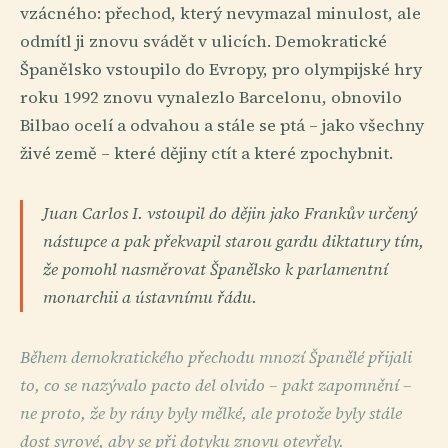
vzácného: přechod, který nevymazal minulost, ale
odmítl ji znovu svádět v ulicích. Demokratické
Španělsko vstoupilo do Evropy, pro olympijské hry
roku 1992 znovu vynalezlo Barcelonu, obnovilo
Bilbao ocelí a odvahou a stále se ptá – jako všechny
živé země – které dějiny ctít a které zpochybnit.
Juan Carlos I. vstoupil do dějin jako Frankův určený
nástupce a pak překvapil starou gardu diktatury tím,
že pomohl nasměrovat Španělsko k parlamentní
monarchii a ústavnímu řádu.
Během demokratického přechodu mnozí Španělé přijali
to, co se nazývalo pacto del olvido – pakt zapomnění –
ne proto, že by rány byly mělké, ale protože byly stále
dost syrové, aby se při dotyku znovu otevřely.