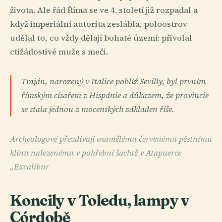
života. Ale řád Říma se ve 4. století již rozpadal a
když imperiální autorita zeslábla, poloostrov
udělal to, co vždy dělají bohaté území: přivolal
ctižádostivé muže s meči.
Traján, narozený v Italice poblíž Sevilly, byl prvním
římským císařem z Hispánie a důkazem, že provincie
se stala jednou z mocenských základen říše.
Archeologové přezdívají osamělému červenému pěstnímu
klínu nalezenému v pohřební šachtě v Atapuerce
„Excalibur
Koncily v Toledu, lampy v
Córdobě