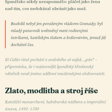
Španělsko nikdy nezapomnělo: pláčeš jako žena
nad tím, cos nedokázal ubránit jako muž.
Boabdil nebyl jen poraženým vládcem Granady; byl
mladý panovník uvězněný mezi rodinnými
intrikami, kastilským tlakem a královstvím, jemuž již
docházel čas.
El Cidův titul pochází z arabského al-sajjid, „pán" –
připomínka, že i nejslavnější španělský křesťanský
válečník nosil jméno udělené muslimskými obdivovateli.
Zlato, modlitba a stroj říše
Katoličtí monarchové, habsburská nádhera a imperiální
únava, 1492–1700