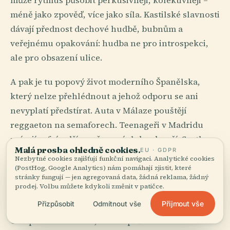
může rytmus působit perkusivněji, kolektivněji –
méně jako zpověď, více jako síla. Kastilské slavnosti
dávají přednost dechové hudbě, bubnům a
veřejnému opakování: hudba ne pro introspekci,
ale pro obsazení ulice.
A pak je tu popový život moderního Španělska,
který nelze přehlédnout a jehož odporu se ani
nevyplatí předstírat. Auta v Málaze pouštějí
reggaeton na semaforech. Teenageři v Madridu
zpívají refrén dřív, než první sloka skončí. Svatby
Malá prosba ohledně cookies.
EU · GDPR
všude zdají být postaveny na principu, že jedna
Nezbytné cookies zajišťují funkční navigaci. Analytické cookies
píseň nikdy nestačí, pokud se mohou tři překrývat.
(PostHog, Google Analytics) nám pomáhají zjistit, které
stránky fungují — jen agregovaná data, žádná reklama, žádný
prodej. Volbu můžete kdykoli změnit v patičce.
Hudba odhaluje národní pakt s intenzitou. Španělé
Přijmout vše
Přizpůsobit
Odmítnout vše
se nebojí emocí, jsou-li disciplinovány formou.
Compás ve flamencu, buben průvodu ve Svatém