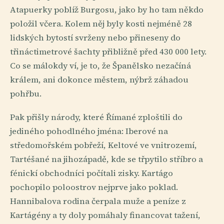
Atapuerky poblíž Burgosu, jako by ho tam někdo
položil včera. Kolem něj byly kosti nejméně 28
lidských bytostí svrženy nebo přineseny do
třináctimetrové šachty přibližně před 430 000 lety.
Co se málokdy ví, je to, že Španělsko nezačíná
králem, ani dokonce městem, nýbrž záhadou
pohřbu.
Pak přišly národy, které Římané zploštili do
jediného pohodlného jména: Iberové na
středomořském pobřeží, Keltové ve vnitrozemí,
Tartéšané na jihozápadě, kde se třpytilo stříbro a
fénickí obchodníci počítali zisky. Kartágo
pochopilo poloostrov nejprve jako poklad.
Hannibalova rodina čerpala muže a peníze z
Kartágény a ty doly pomáhaly financovat tažení,