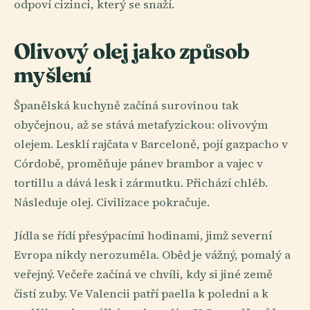
odpoví cizinci, který se snaží.
Olivový olej jako způsob
myšlení
Španělská kuchyně začíná surovinou tak
obyčejnou, až se stává metafyzickou: olivovým
olejem. Lesklí rajčata v Barceloně, pojí gazpacho v
Córdobě, proměňuje pánev brambor a vajec v
tortillu a dává lesk i zármutku. Přichází chléb.
Následuje olej. Civilizace pokračuje.
Jídla se řídí přesýpacími hodinami, jimž severní
Evropa nikdy nerozuměla. Oběd je vážný, pomalý a
veřejný. Večeře začíná ve chvíli, kdy si jiné země
čistí zuby. Ve Valencii patří paella k poledni a k