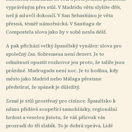
vyprávěným přes stůl. V Madridu větu slyšíte dřív,
než ji mluvčí dokončí. V San Sebastiánu je věta
přesná, téměř námořnická. V Santiagu de
Compostela slova jako by v sobě nesla déšť.
A pak přichází velký španělský vynález: slova pro
společný čas. Sobremesa není dezert. Je to
odmítnutí opustit rozhovor jen proto, že talíře jsou
prázdné. Madrugada není noc. Je to hodina, kdy
město jako Madrid nebo Málaga přestane
předstírat, že spánek je důležitý.
Země je stůl prostřený pro cizince. Španělsko k
němu přidává soupeřící samohlásky, regionální
hrdost a veselou jistotu, že váš přízvuk vás
prozradí do tří slabik. To je dobrá zpráva. Lidé