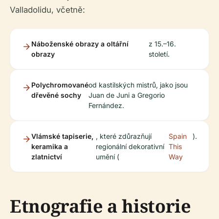
Valladolidu, včetně:
Náboženské obrazy a oltářní
z 15.–16.
obrazy
století.
Polychromované
od kastilských mistrů, jako jsou
dřevěné sochy
Juan de Juni a Gregorio
Fernández.
Vlámské tapiserie,
, které zdůrazňují
Spain
).
keramika a
regionální dekorativní
This
zlatnictví
umění (
Way
Etnografie a historie