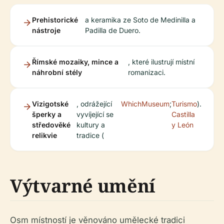
Prehistorické
a keramika ze Soto de Medinilla a
nástroje
Padilla de Duero.
Římské mozaiky, mince a
, které ilustrují místní
náhrobní stély
romanizaci.
Vizigotské
, odrážející
WhichMuseum
;
Turismo
).
šperky a
vyvíjející se
Castilla
středověké
kultury a
y León
relikvie
tradice (
Výtvarné umění
Osm místností je věnováno umělecké tradici