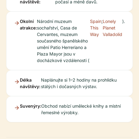
návštěvě:
počasí a méně davů.
Okolní
Národní muzeum
Spain
;
Lonely
).
atrakce:
sochařství, Casa de
This
Planet
Cervantes, muzeum
Way
Valladolid
současného španělského
umění Patio Herreriano a
Plaza Mayor jsou v
docházkové vzdálenosti (
Délka
Naplánujte si 1–2 hodiny na prohlídku
návštěvy:
stálých i dočasných výstav.
Suvenýry:
Obchod nabízí umělecké knihy a místní
řemeslné výrobky.