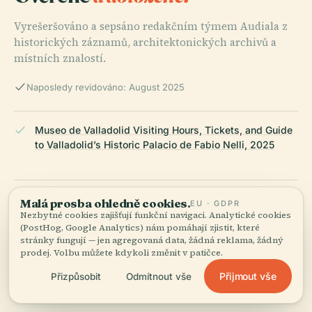
Vyrešeršováno a sepsáno redakčním týmem Audiala z
historických záznamů, architektonických archivů a
místních znalostí.
Naposledy revidováno: August 2025
Museo de Valladolid Visiting Hours, Tickets, and Guide
to Valladolid’s Historic Palacio de Fabio Nelli, 2025
Museo de Valladolid Visiting Hours, Tickets, and
Malá prosba ohledně cookies.
EU · GDPR
Complete Guide to Collections and Exhibitions, 2025
Nezbytné cookies zajišťují funkční navigaci. Analytické cookies
(PostHog, Google Analytics) nám pomáhají zjistit, které
stránky fungují — jen agregovaná data, žádná reklama, žádný
prodej. Volbu můžete kdykoli změnit v patičce.
Museo de Valladolid: Visiting Hours, Tickets, and
Přijmout vše
Přizpůsobit
Odmítnout vše
Cultural Significance of Valladolid Historical Sites, 2025