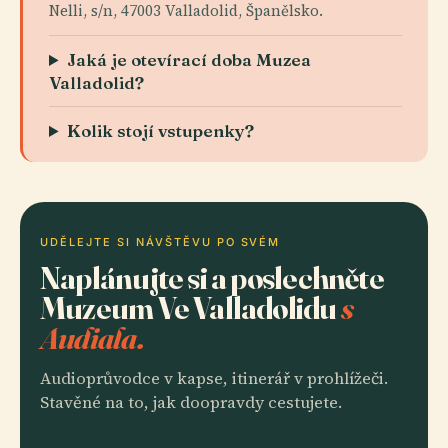
Nelli, s/n, 47003 Valladolid, Španělsko.
Jaká je otevírací doba Muzea
Valladolid?
Kolik stojí vstupenky?
UDĚLEJTE SI NÁVŠTĚVU PO SVÉM
Naplánujte si a poslechněte
Muzeum Ve Valladolidu
s
Audiala.
Audioprůvodce v kapse, itinerář v prohlížeči.
Stavěné na to, jak doopravdy cestujete.