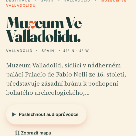
DESTINACE
SPAIN
VALLADOLID
MUZEUM VE
VALLADOLIDU
Mu
z
eum Ve
Valladolidu.
VALLADOLID
SPAIN
41° N · 4° W
Muzeum Valladolid, sídlící v nádherném
paláci Palacio de Fabio Nelli ze 16. století,
představuje zásadní bránu k pochopení
bohatého archeologického,…
Poslechnout audioprůvodce
Zobrazit mapu