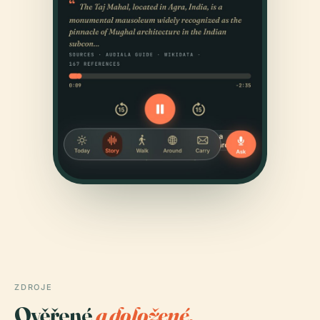
ZDROJE
Ověřené
a doložené.