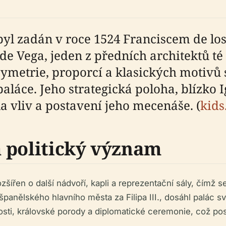
 byl zadán v roce 1524 Franciscem de l
s de Vega, jeden z předních architektů t
symetrie, proporcí a klasických motivů 
aláce. Jeho strategická poloha, blízko 
a vliv a postavení jeho mecenáše. (
kids
 politický význam
zšířen o další nádvoří, kapli a reprezentační sály, čímž 
panělského hlavního města za Filipa III., dosáhl palác s
osti, královské porody a diplomatické ceremonie, což pos