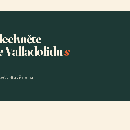
slechněte
e Valladolidu
s
eči. Stavěné na