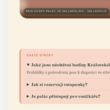
KRÁLOVSKÝ PALÁC VE VALLADOLIDU · VALLADOLID
ČASTÉ OTÁZKY
Jaké jsou návštěvní hodiny Královské
Prohlídky s průvodcem jsou k dispozici ve střed
Jak si rezervuji vstupenky?
Je palác přístupný pro vozíčkáře?