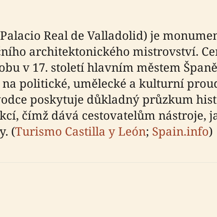
 (Palacio Real de Valladolid) je monum
ního architektonického mistrovství. Ce
dobu v 17. století hlavním městem Španě
a politické, umělecké a kulturní prou
odce poskytuje důkladný průzkum histor
kcí, čímž dává cestovatelům nástroje, j
. (
Turismo Castilla y León
;
Spain.info
)