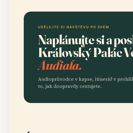
UDĚLEJTE SI NÁVŠTĚVU PO SVÉM
Naplánujte si a po
Královský Palác V
Audiala.
Audioprůvodce v kapse, itinerář v prohlíž
to, jak doopravdy cestujete.