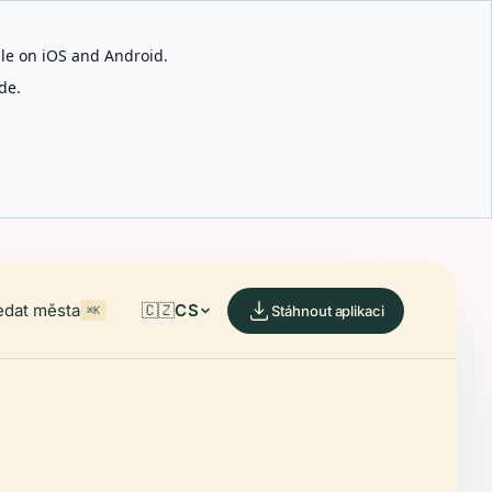
able on iOS and Android.
de.
edat města
🇨🇿
CS
Stáhnout aplikaci
⌘K