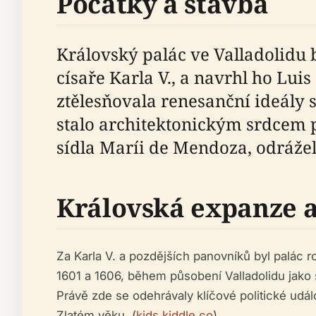
Počátky a stavba
Královský palác ve Valladolidu
císaře Karla V., a navrhl ho Lui
ztělesňovala renesanční ideály 
stalo architektonickým srdcem p
sídla Maríi de Mendoza, odrážel
Královská expanze a
Za Karla V. a pozdějších panovníků byl palác ro
1601 a 1606, během působení Valladolidu jako š
Právě zde se odehrávaly klíčové politické udál
Zlatém věku. (
kids.kiddle.co
)