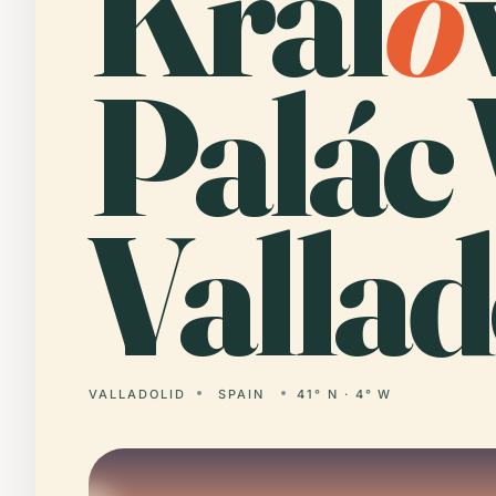
Král
o
Palác 
Vallad
VALLADOLID
SPAIN
41° N · 4° W