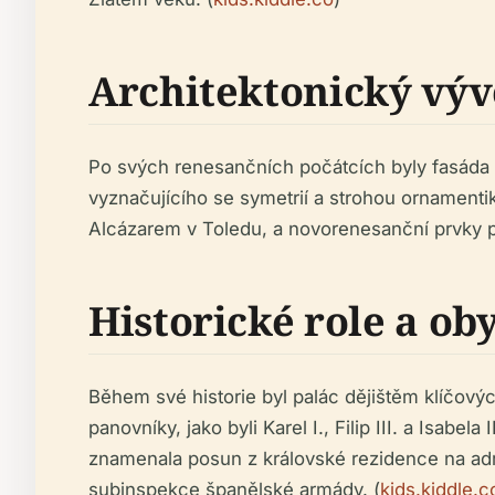
Architektonický výv
Po svých renesančních počátcích byly fasáda a 
vyznačujícího se symetrií a strohou ornamen
Alcázarem v Toledu, a novorenesanční prvky při
Historické role a ob
Během své historie byl palác dějištěm klíčov
panovníky, jako byli Karel I., Filip III. a Isabe
znamenala posun z královské rezidence na admin
subinspekce španělské armády. (
kids.kiddle.c