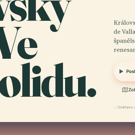
vský
Ve
Královs
de Vall
španěls
renesa
olidu.
Pos
Zo
Ověřeno 