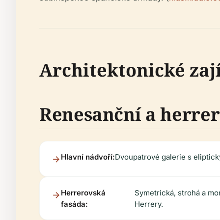
Architektonické zaj
Renesanční a herre
Hlavní nádvoří:
Dvoupatrové galerie s eliptic
Herrerovská
Symetrická, strohá a mo
fasáda:
Herrery.