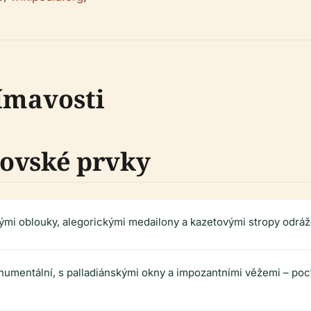
ímavosti
rovské prvky
kými oblouky, alegorickými medailony a kazetovými stropy odráže
numentální, s palladiánskými okny a impozantními věžemi – po