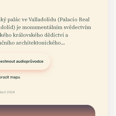
ký palác ve Valladolidu (Palacio Real
adolid) je monumentálním svědectvím
kého královského dědictví a
nčního architektonického…
lechnout audioprůvodce
brazit mapu
April 2026