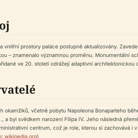
oj
vnitřní prostory paláce postupně aktualizovány. Zavedení
tikou – znamenalo významnou proměnu. Monumentální sch
dané ve 20. století odrážejí adaptivní architektonickou 
yvatelé
ých okamžiků, včetně pobytu Napoleona Bonaparteho během
la II., a byl svědkem narození Filipa IV. Jeho následná přemě
istrativní centrum, což je role, kterou si zachovává i v 
o
;
wikipedia.org
)