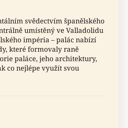
entálním svědectvím španělského
ntrálně umístěný ve Valladolidu
lského impéria – palác nabízí
dy, které formovaly raně
ie paláce, jeho architektury,
ak co nejlépe využít svou