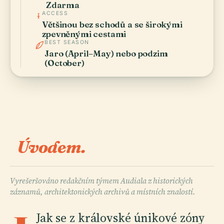
Zdarma
ACCESS
Většinou bez schodů a se širokými
zpevněnými cestami
BEST SEASON
Jaro (April–May) nebo podzim
(October)
Úvodem.
Vyrešeršováno redakčním týmem Audiala z historických
záznamů, architektonických archivů a místních znalostí.
Jak se z královské únikové zóny