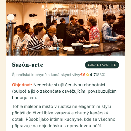
Sazón-arte
LOCAL FAVORITE
star
Španělská kuchyně s kanárskými vlivy
€€
4.7
(830)
Objednat:
Nenechte si ujít čerstvou chobotnici
(pulpo) a jídlo zakončete osvěžujícím, povzbuzujícím
barraquitem.
Tohle malebné místo v rustikálně elegantním stylu
přináší do čtvrti Ibiza výrazný a chutný kanárský
dotek. Působí jako intimní kuchyně, kde se všechno
připravuje na objednávku s opravdovou péčí.