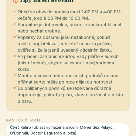
check
Oběd se obvykle podává mezi 2:00 PM a 4:00 PM;
večeře je od 8:00 PM do 10:00 PM.
check
Spropitné je dobrovolné; běžné je zaokrouhlit účet
nebo nechat drobné.
check
Poplatky za obsluhu jsou nezákonné; pokud
uvidíte poplatek za „cubierto“ nebo za pečivo,
ověřte si, že je jasně uvedený v jídelním lístku.
check
Při placení zahraniční kartou vždy plaťte v eurech
(místní měně), abyste se vyhnuli nevýhodnému
kurzu.
check
Mnoho menších nebo tradičních podniků nemusí
přijímat karty; mějte po ruce nějakou hotovost.
check
Do oblíbených podniků se rezervace důrazně
doporučuje; pokud je plno, zkuste požádat o místo
u baru.
GASTRO ČTVRTI:
Čtvrť Retiro (oblast vymezená ulicemi Menéndez Pelayo,
O’Donnell, Doctor Esquerdo a Ibiza)