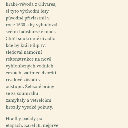
hrabě-vévoda z Olivares,
si tyto východní lesy
původně přivlastnil v
roce 1630, aby vybudoval
scénu habsburské moci.
Chtěl soukromé divadlo,
kde by král Filip IV.
sledoval námořní
rekonstrukce na nově
vyhloubených vodních
cestách, zatímco dvorští
rivalové zůstali v
odstupu. Železné brány
se za soumraku
zamykaly a vetřelcům
hrozily vysoké pokuty.
Hradby padaly po
etapách. Karel III. nejprve