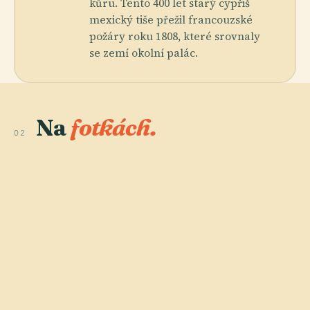
kůru. Tento 400 let starý cypřiš
mexický tiše přežil francouzské
požáry roku 1808, které srovnaly
se zemí okolní palác.
Na
fotkách.
02