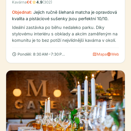
star
Kavárna
€€
4.9
(302)
Objednat:
Jejich ručně šlehaná matcha je opravdová
kvalita a pistáciové sušenky jsou perfektní 10/10.
Ideální zastávka po běhu nedaleko parku. Díky
stylovému interiéru s obklady a akcím zaměřeným na
komunitu je to bez potíží nejvlídnější kavárna v okolí.
schedule
map
language
Pondělí: 8:30 AM – 7:30 PM, Úterý: 8:30 AM – 7:30 PM, Středa: 
Mapa
Web