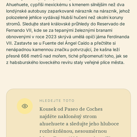
Ahuehuete, cypřiši mexickému s kmenem silnějším než dva
londýnské autobusy zaparkované nárazník na nárazník, jehož
polozelené jehlice vydávají hlubší hučení než okolní koruny
stromů. Sledujte staré královské průhledy do Reservado de
Fernando VII, kde se za tepanými železnými branami
obnovenými v roce 2023 skrývá umělá opičí jáma Ferdinanda
VII. Zastavte se u Fuente del Ángel Caído a přečtěte si
nenápadnou kamennou značku potvrzující, že kašna leží
přesně 666 metrů nad mořem, tiché připomenutí toho, jak se
z habsburského loveckého revíru staly veřejné plíce města.
HLEDEJTE TOTO
Kousek od Paseo de Coches
najděte nakloněný strom
ahuehuete a sledujte jeho hluboce
rozbrázděnou, nesouměrnou