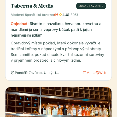
Taberna & Media
LOCAL FAVORITE
star
Moderní španělská tavernа
€€
4.6
(1805)
Objednat:
Risotto s bazalkou, červenou krevetou a
mandlemi je sen a vepřový bůček patří k jejich
nejsilnějším jídlům.
Opravdový místní poklad, který dokonale vyvažuje
tradiční kořeny s nápaditými a překvapivými obraty.
Sem zamiřte, pokud chcete kvalitní sezónní suroviny
v příjemném prostředí s cihlovými zdmi.
schedule
map
language
Pondělí: Zavřeno, Úterý: 12:00 – 5:30 PM, 8:00 PM – 1:00 AM, Stř
Mapa
Web