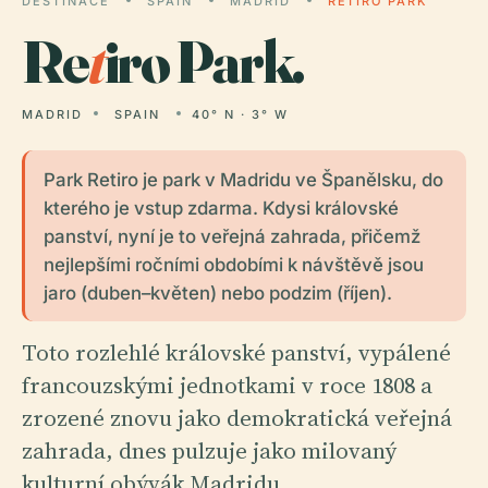
DESTINACE
SPAIN
MADRID
RETIRO PARK
Re
t
iro Park.
MADRID
SPAIN
40° N · 3° W
Park Retiro je park v Madridu ve Španělsku, do
kterého je vstup zdarma. Kdysi královské
panství, nyní je to veřejná zahrada, přičemž
nejlepšími ročními obdobími k návštěvě jsou
jaro (duben–květen) nebo podzim (říjen).
Toto rozlehlé královské panství, vypálené
francouzskými jednotkami v roce 1808 a
zrozené znovu jako demokratická veřejná
zahrada, dnes pulzuje jako milovaný
kulturní obývák Madridu.