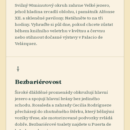
Svižný 90minutový okruh zahrne Velké jezero,
jehož hladina zrcadlí oblohu, i památník Alfonse
XII. a skleněné pavilony. Natáhněte to na tři
hodiny. Vyhraďte si půl dne, pokud chcete zůstat
během knižního veletrhu v květnu a červnu
nebo stihnout dočasné výstavy v Palacio de
Velázquez.
Bezbariérovost
Široké dlážděné promenády obkružují hlavní
jezero a spojují hlavní brány bez jediného
schodu. Rosaleda a zahrady Cecilia Rodrígueze
přecházejí do zhutněného štěrku, který běžnými
vozíky třese, ale motorizované podvozky zvládá
dobře. Bezbariérové toalety najdete u Puerta de