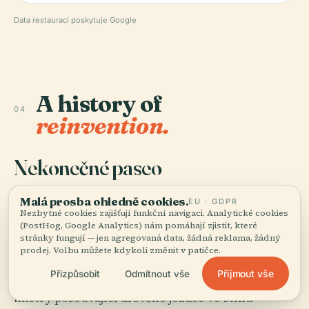
Data restaurací poskytuje Google
A history of
04
reinvention.
Nekonečné paseo
Malá prosba ohledně cookies.
P
EU · GDPR
o tři století je hlavním rituálem tohoto
Nezbytné cookies zajišťují funkční navigaci. Analytické cookies
místa večerní promenáda. To, co začalo
(PostHog, Google Analytics) nám pomáhají zjistit, které
stránky fungují — jen agregovaná data, žádná reklama, žádný
jako přísně kontrolovaný okruh pro šlechtice v
prodej. Volbu můžete kdykoli změnit v patičce.
hedvábí a sametu, dnes hostí babičky venčící
Přijmout vše
Přizpůsobit
Odmítnout vše
teriéry, studenty čtoucí na lavičkách i šachové
mistry posouvající dřevěné jezdce ve stínu