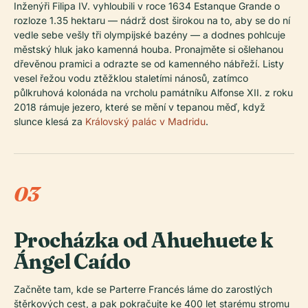
Inženýři Filipa IV. vyhloubili v roce 1634 Estanque Grande o
rozloze 1.35 hektaru — nádrž dost širokou na to, aby se do ní
vedle sebe vešly tři olympijské bazény — a dodnes pohlcuje
městský hluk jako kamenná houba. Pronajměte si ošlehanou
dřevěnou pramici a odrazte se od kamenného nábřeží. Listy
vesel řežou vodu ztěžklou staletími nánosů, zatímco
půlkruhová kolonáda na vrcholu památníku Alfonse XII. z roku
2018 rámuje jezero, které se mění v tepanou měď, když
slunce klesá za
Královský palác v Madridu
.
03
Procházka od Ahuehuete k
Ángel Caído
Začněte tam, kde se Parterre Francés láme do zarostlých
štěrkových cest, a pak pokračujte ke 400 let starému stromu