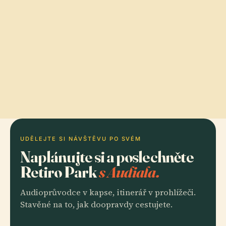
UDĚLEJTE SI NÁVŠTĚVU PO SVÉM
Naplánujte si a poslechněte
Retiro Park
s Audiala.
Audioprůvodce v kapse, itinerář v prohlížeči.
Stavěné na to, jak doopravdy cestujete.