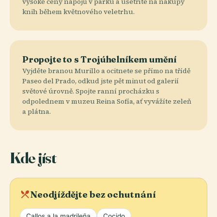
vysoké ceny nápojů v parku a ušetříte na nákupy
knih během květnového veletrhu.
Propojte to s Trojúhelníkem umění
Vyjděte branou Murillo a ocitnete se přímo na třídě
Paseo del Prado, odkud jste pět minut od galerií
světové úrovně. Spojte ranní procházku s
odpolednem v muzeu Reina Sofía, ať vyvážíte zeleň
a plátna.
Kde jíst
local_dining
Neodjíždějte bez ochutnání
Callos a la madrileña
Cocido