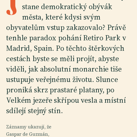
J
stane demokratický obývák
města, které kdysi svým
obyvatelům vstup zakazovalo? Právě
tenhle paradox pohání Retiro Park v
Madrid, Spain. Po těchto štěrkových
cestách byste se měli projít, abyste
viděli, jak absolutní monarchie tiše
ustupuje veřejnému životu. Slunce
proniká skrz prastaré platany, po
Velkém jezeře skřípou vesla a místní
sdílejí stejný stín.
Záznamy ukazují, že
Gaspar de Guzmán,