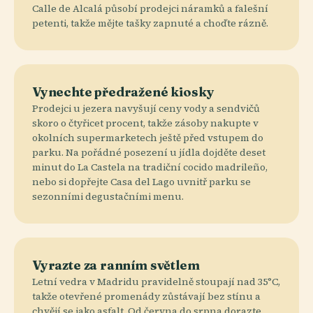
Calle de Alcalá působí prodejci náramků a falešní
petenti, takže mějte tašky zapnuté a choďte rázně.
Vynechte předražené kiosky
Prodejci u jezera navyšují ceny vody a sendvičů
skoro o čtyřicet procent, takže zásoby nakupte v
okolních supermarketech ještě před vstupem do
parku. Na pořádné posezení u jídla dojděte deset
minut do La Castela na tradiční cocido madrileño,
nebo si dopřejte Casa del Lago uvnitř parku se
sezonními degustačními menu.
Vyrazte za ranním světlem
Letní vedra v Madridu pravidelně stoupají nad 35°C,
takže otevřené promenády zůstávají bez stínu a
chvějí se jako asfalt. Od června do srpna dorazte