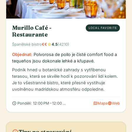
Murillo Café -
LOCAL FAVORITE
Restaurante
star
Španělské bistro
€€
4.5
(4210)
Objednat:
Polvorosa de pollo je čisté comfort food a
tequeños jsou dokonale lehké a křupavé.
Podnik hned u botanické zahrady s vytříbenou
terasou, která se skvěle hodí k pozorování lidí kolem.
Je to všestranné bistro, které přesně vystihuje
uvolněnou madridskou atmosféru odpoledne.
schedule
map
language
Pondělí: 12:00 PM – 12:00 AM, Úterý: 12:00 PM – 12:00 AM, Střed
Mapa
Web
info
Tipy na stravování