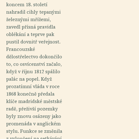
koncem 18. století
nahradil cihly tepanými
železnými mřížemi,
zavedl přísná pravidla
oblékání a teprve pak
pustil dovnitř veřejnost.
Francouzské
dělostřelectvo dokončilo
to, co osvícenství začalo,
když v říjnu 1812 spálilo
palác na popel. Když
prozatímní vláda v roce
1868 konečně předala
klíče madridské městské
radě, přeživší pozemky
byly znovu osázeny jako
promenáda v anglickém
stylu. Funkce se změnila
z vyloučení na setkávání,