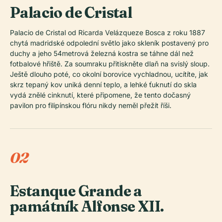
Palacio de Cristal
Palacio de Cristal od Ricarda Velázqueze Bosca z roku 1887
chytá madridské odpolední světlo jako skleník postavený pro
duchy a jeho 54metrová železná kostra se táhne dál než
fotbalové hřiště. Za soumraku přitiskněte dlaň na svislý sloup.
Ještě dlouho poté, co okolní borovice vychladnou, ucítíte, jak
skrz tepaný kov uniká denní teplo, a lehké ťuknutí do skla
vydá znělé cinknutí, které připomene, že tento dočasný
pavilon pro filipínskou flóru nikdy neměl přežít říši.
02
Estanque Grande a
památník Alfonse XII.