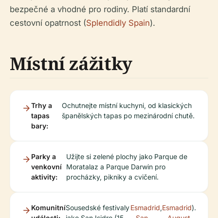
bezpečné a vhodné pro rodiny. Platí standardní
cestovní opatrnost (
Splendidly Spain
).
Místní zážitky
Trhy a
Ochutnejte místní kuchyni, od klasických
tapas
španělských tapas po mezinárodní chutě.
bary:
Parky a
Užijte si zelené plochy jako Parque de
venkovní
Moratalaz a Parque Darwin pro
aktivity:
procházky, pikniky a cvičení.
Komunitní
Sousedské festivaly
Esmadrid
,
Esmadrid
).
události:
jako San Isidro (15.
– San
– August