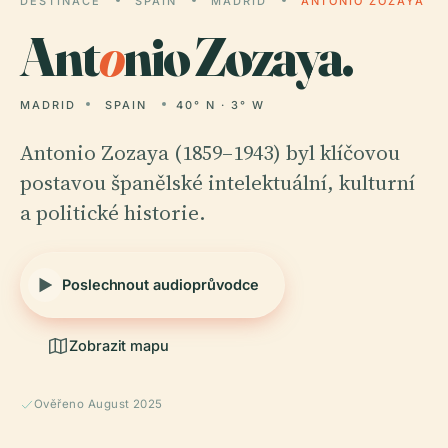
DESTINACE
SPAIN
MADRID
ANTONIO ZOZAYA
Ant
o
nio Zozaya.
MADRID
SPAIN
40° N · 3° W
Antonio Zozaya (1859–1943) byl klíčovou
postavou španělské intelektuální, kulturní
a politické historie.
Poslechnout audioprůvodce
Zobrazit mapu
Ověřeno August 2025