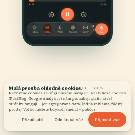
Malá prosba ohledně cookies.
EU · GDPR
ZDROJE
Nezbytné cookies zajišťují funkční navigaci. Analytické cookies
Ověřené
a doložené.
(PostHog, Google Analytics) nám pomáhají zjistit, které
stránky fungují — jen agregovaná data, žádná reklama, žádný
prodej. Volbu můžete kdykoli změnit v patičce.
Vyrešeršováno a sepsáno redakčním týmem Audiala z
Přijmout vše
Přizpůsobit
Odmítnout vše
historických záznamů, architektonických archivů a
místních znalostí.