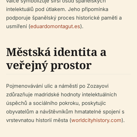
válce symbolizuje širší osud španělských
intelektuálů pod útlakem. Jeho připomínka
podporuje španělský proces historické paměti a
usmíření (
eduardomontagut.es
).
Městská identita a
veřejný prostor
Pojmenovávání ulic a náměstí po Zozayovi
zdůrazňuje madridské hodnoty intelektuálních
úspěchů a sociálního pokroku, poskytujíc
obyvatelům a návštěvníkům hmatatelné spojení s
vrstevnatou historií města (
worldcityhistory.com
).