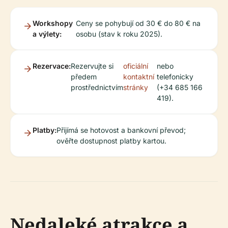
Workshopy
Ceny se pohybují od 30 € do 80 € na
a výlety:
osobu (stav k roku 2025).
Rezervace:
Rezervujte si
oficiální
nebo
předem
kontaktní
telefonicky
prostřednictvím
stránky
(+34 685 166
419).
Platby:
Přijímá se hotovost a bankovní převod;
ověřte dostupnost platby kartou.
Nedaleké atrakce a