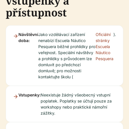
vstupenky a
přístupnost
Návštěvní
Jako vzdělávací zařízení
Oficiální
).
doba:
nenabízí Escuela Náutico
stránky
Pesquera běžné prohlídky pro
Escuela
veřejnost. Speciální návštěvy
Náutico
a prohlídky s průvodcem lze
Pesquera
domluvit po předchozí
domluvě; pro možnosti
kontaktujte školu (
Vstupenky:
Neexistuje žádný všeobecný vstupní
poplatek. Poplatky se účtují pouze za
workshopy nebo praktické námořní
zážitky.