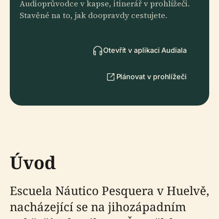
Audioprůvodce v kapse, itinerář v prohlížeči.
Stavěné na to, jak doopravdy cestujete.
Otevřít v aplikaci Audiala
Plánovat v prohlížeči
Úvod
Escuela Náutico Pesquera v Huelvě,
nacházející se na jihozápadním