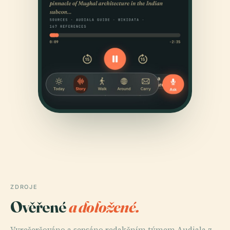
ZDROJE
Ověřené
a doložené.
Vyrešeršováno a sepsáno redakčním týmem Audiala z