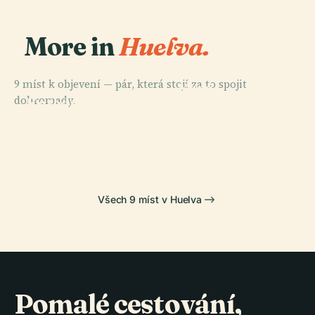
More in
Huelva.
PLACE
9 míst k objevení — pár, která stojí za to spojit
Nový
PLACE
dohromady.
Katedrála V
Colombino
PLACE
Advokátní
Huelvě
Stadion
PLACE
Přístav Huelva
Komora
Všech 9 míst v Huelva
Pomalé cestování,