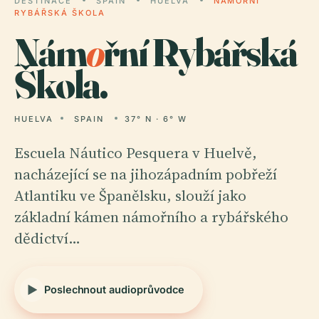
DESTINACE
SPAIN
HUELVA
NÁMOŘNÍ
RYBÁŘSKÁ ŠKOLA
Nám
o
řní Rybářská
Škola.
HUELVA
SPAIN
37° N · 6° W
Escuela Náutico Pesquera v Huelvě,
nacházející se na jihozápadním pobřeží
Atlantiku ve Španělsku, slouží jako
základní kámen námořního a rybářského
dědictví…
Poslechnout audioprůvodce