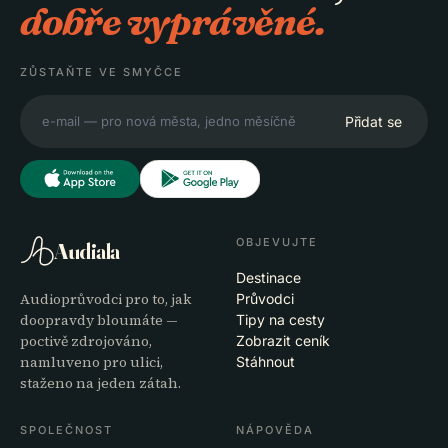
dobře vyprávěné.
ZŮSTAŇTE VE SMYČCE
Přidat se
OBJEVUJTE
Audiala
Destinace
Audioprůvodci pro to, jak
Průvodci
doopravdy bloumáte —
Tipy na cesty
poctivě zdrojováno,
Zobrazit ceník
namluveno pro ulici,
Stáhnout
staženo na jeden zátah.
SPOLEČNOST
NÁPOVĚDA