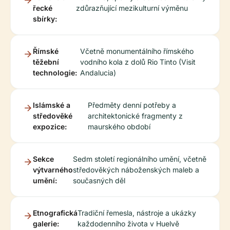
řecké
zdůrazňující mezikulturní výměnu
sbírky:
Římské
Včetně monumentálního římského
těžební
vodního kola z dolů Rio Tinto (Visit
technologie:
Andalucia)
Islámské a
Předměty denní potřeby a
středověké
architektonické fragmenty z
expozice:
maurského období
Sekce
Sedm století regionálního umění, včetně
výtvarného
středověkých náboženských maleb a
umění:
současných děl
Etnografická
Tradiční řemesla, nástroje a ukázky
galerie:
každodenního života v Huelvě