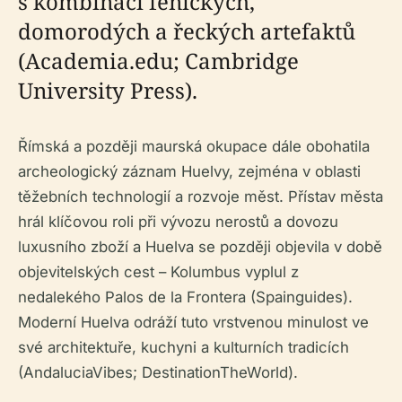
s kombinací fénických,
domorodých a řeckých artefaktů
(Academia.edu; Cambridge
University Press).
Římská a později maurská okupace dále obohatila
archeologický záznam Huelvy, zejména v oblasti
těžebních technologií a rozvoje měst. Přístav města
hrál klíčovou roli při vývozu nerostů a dovozu
luxusního zboží a Huelva se později objevila v době
objevitelských cest – Kolumbus vyplul z
nedalekého Palos de la Frontera (Spainguides).
Moderní Huelva odráží tuto vrstvenou minulost ve
své architektuře, kuchyni a kulturních tradicích
(AndaluciaVibes; DestinationTheWorld).