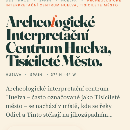
DESTINACE
SPAIN
HUELVA
ARCHEOLOGICKÉ
INTERPRETAČNÍ CENTRUM HUELVA, TISÍCILETÉ MĚSTO
Archeo
l
ogické
Interpretační
Centrum Huelva,
Tisícileté Město.
HUELVA
SPAIN
37° N · 6° W
Archeologické interpretační centrum
Huelva – často označované jako Tisícileté
město – se nachází v místě, kde se řeky
Odiel a Tinto stékají na jihozápadním…