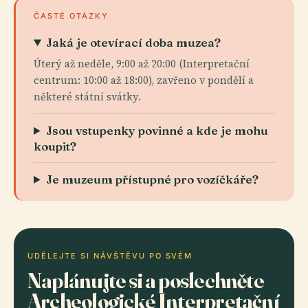
ČASTÉ OTÁZKY
Jaká je otevírací doba muzea?
Úterý až neděle, 9:00 až 20:00 (Interpretační
centrum: 10:00 až 18:00), zavřeno v pondělí a
některé státní svátky.
Jsou vstupenky povinné a kde je mohu
koupit?
Je muzeum přístupné pro vozíčkáře?
UDĚLEJTE SI NÁVŠTĚVU PO SVÉM
Naplánujte si a poslechněte
Archeologické Interpretační