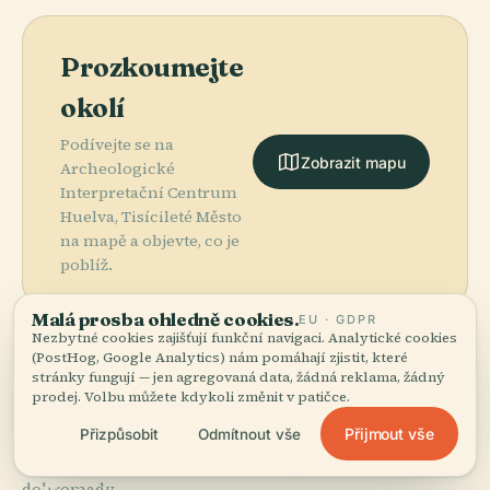
Prozkoumejte
okolí
Podívejte se na
Zobrazit mapu
Archeologické
Interpretační Centrum
Huelva, Tisícileté Město
na mapě a objevte, co je
poblíž.
Malá prosba ohledně cookies.
EU · GDPR
Nezbytné cookies zajišťují funkční navigaci. Analytické cookies
(PostHog, Google Analytics) nám pomáhají zjistit, které
stránky fungují — jen agregovaná data, žádná reklama, žádný
More in
Huelva.
prodej. Volbu můžete kdykoli změnit v patičce.
Přijmout vše
Přizpůsobit
Odmítnout vše
PLACE
9 míst k objevení — pár, která stojí za to spojit
Nový
PLACE
dohromady.