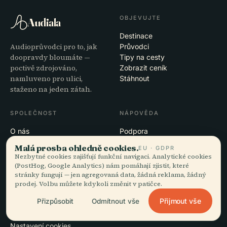
OBJEVUJTE
Audiala
Destinace
Audioprůvodci pro to, jak
Průvodci
doopravdy bloumáte —
Tipy na cesty
poctivě zdrojováno,
Zobrazit ceník
namluveno pro ulici,
Stáhnout
staženo na jeden zátah.
SPOLEČNOST
NÁPOVĚDA
O nás
Podpora
Redakční proces
Řešení potíží s aplikací
Malá prosba ohledně cookies.
EU · GDPR
Poslání
Kontakt
Nezbytné cookies zajišťují funkční navigaci. Analytické cookies
Staňte se partnerem
(PostHog, Google Analytics) nám pomáhají zjistit, které
stránky fungují — jen agregovaná data, žádná reklama, žádný
prodej. Volbu můžete kdykoli změnit v patičce.
PRÁVNÍ INFORMACE
Přijmout vše
Přizpůsobit
Odmítnout vše
Soukromí
Podmínky
Nastavení cookies