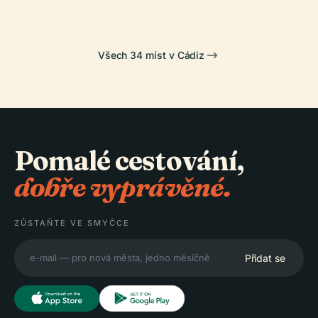
Všech 34 míst v Cádiz
Pomalé cestování,
dobře vyprávěné.
ZŮSTAŇTE VE SMYČCE
Přidat se