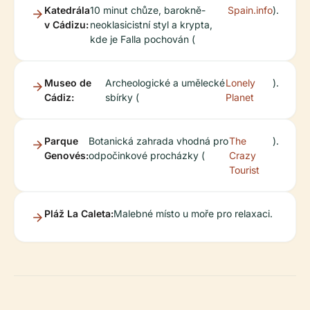
Katedrála
10 minut chůze, barokně-
Spain.info
).
v Cádizu:
neoklasicistní styl a krypta,
kde je Falla pochován (
Museo de
Archeologické a umělecké
Lonely
).
Cádiz:
sbírky (
Planet
Parque
Botanická zahrada vhodná pro
The
).
Genovés:
odpočinkové procházky (
Crazy
Tourist
Pláž La Caleta:
Malebné místo u moře pro relaxaci.