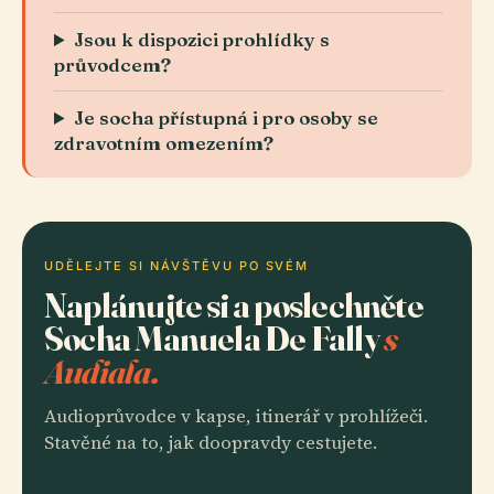
Jsou k dispozici prohlídky s
průvodcem?
Je socha přístupná i pro osoby se
zdravotním omezením?
UDĚLEJTE SI NÁVŠTĚVU PO SVÉM
Naplánujte si a poslechněte
Socha Manuela De Fally
s
Audiala.
Audioprůvodce v kapse, itinerář v prohlížeči.
Stavěné na to, jak doopravdy cestujete.