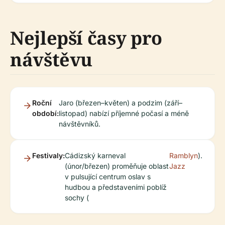
Nejlepší časy pro
návštěvu
Roční
Jaro (březen–květen) a podzim (září–
období:
listopad) nabízí příjemné počasí a méně
návštěvníků.
Festivaly:
Cádizský karneval
Ramblyn
).
(únor/březen) proměňuje oblast
Jazz
v pulsující centrum oslav s
hudbou a představeními poblíž
sochy (