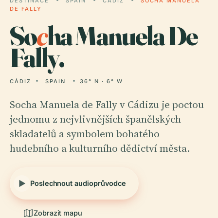
DESTINACE
SPAIN
CÁDIZ
SOCHA MANUELA
DE FALLY
So
c
ha Manuela De
Fally.
CÁDIZ
SPAIN
36° N · 6° W
Socha Manuela de Fally v Cádizu je poctou
jednomu z nejvlivnějších španělských
skladatelů a symbolem bohatého
hudebního a kulturního dědictví města.
Poslechnout audioprůvodce
Zobrazit mapu