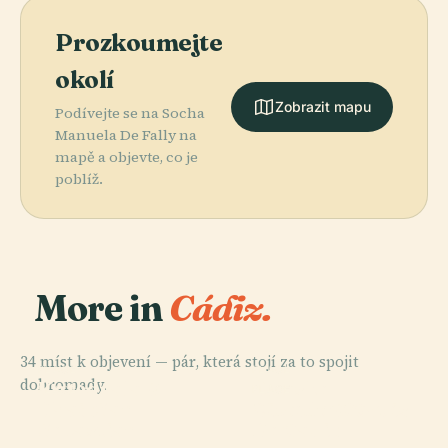
Prozkoumejte
okolí
Zobrazit mapu
Podívejte se na Socha
Manuela De Fally na
mapě a objevte, co je
poblíž.
More in
Cádiz.
34 míst k objevení — pár, která stojí za to spojit
PLACE
PLACE
dohromady.
Katedrála V
Římské
PLACE
PLACE
Hrad San
Muzeum Cortes
Cádiz
Divadlo V Cádiz
Sebastián
De Cádiz