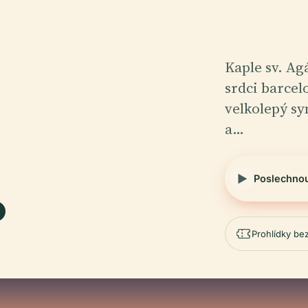
Kaple sv. Ag
srdci barcel
velkolepý sy
a…
.
Poslechno
Prohlídky be