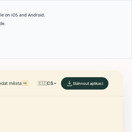
able on iOS and Android.
de.
edat města
🇨🇿
CS
Stáhnout aplikaci
⌘K