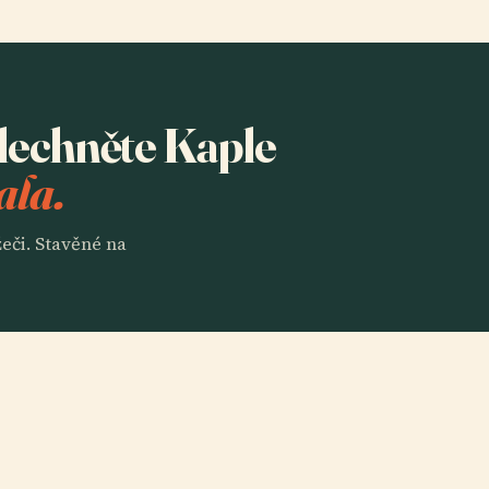
slechněte Kaple
ala.
eči. Stavěné na