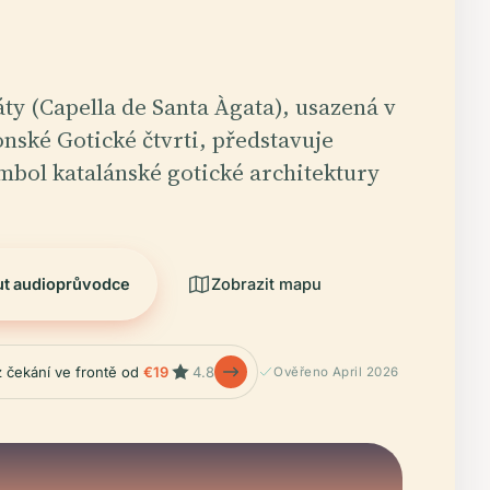
áty (Capella de Santa Àgata), usazená v
onské Gotické čtvrti, představuje
mbol katalánské gotické architektury
ut audioprůvodce
Zobrazit mapu
z čekání ve frontě od
€19
4.8
Ověřeno April 2026