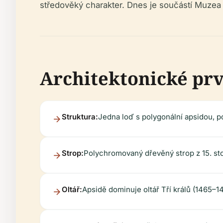
středověký charakter. Dnes je součástí Muzea
Architektonické pr
Struktura:
Jedna loď s polygonální apsidou, p
Strop:
Polychromovaný dřevěný strop z 15. sto
Oltář:
Apsidě dominuje oltář Tří králů (1465–