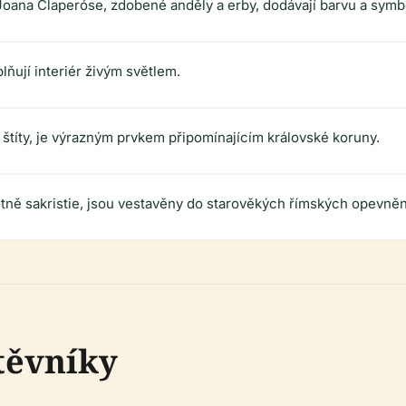
d Joana Claperóse, zdobené anděly a erby, dodávají barvu a symb
lňují interiér živým světlem.
títy, je výrazným prvkem připomínajícím královské koruny.
etně sakristie, jsou vestavěny do starověkých římských opevnění
těvníky