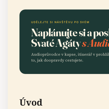
UDĚLEJTE SI NÁVŠTĚVU PO SVÉM
Naplánujte si a po
Svaté Agáty
s Audi
Audioprůvodce v kapse, itinerář v prohlíž
to, jak doopravdy cestujete.
Úvod