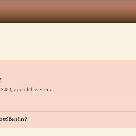
?
18:00), v pondělí zavřeno.
postižením?