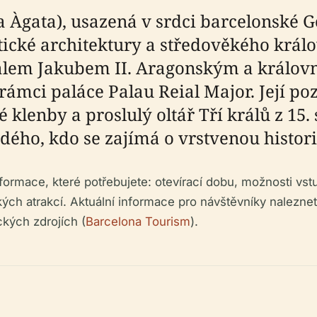
a Àgata), usazená v srdci barcelonské Go
ické architektury a středověkého králo
rálem Jakubem II. Aragonským a královn
v rámci paláce Palau Reial Major. Její 
é klenby a proslulý oltář Tří králů z 15
dého, kdo se zajímá o vrstvenou histori
ormace, které potřebujete: otevírací dobu, možnosti vstu
ých atrakcí. Aktuální informace pro návštěvníky nalezne
kých zdrojích (
Barcelona Tourism
).