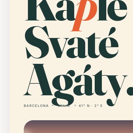
Ka
p
le
Svaté
Agáty
BARCELONA
SPAIN
41° N · 2° E