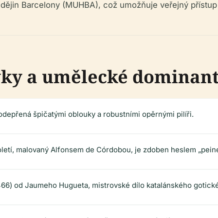
 dějin Barcelony (MUHBA), což umožňuje veřejný přístup 
vky a umělecké dominan
odepřená špičatými oblouky a robustními opěrnými pilíři.
letí, malovaný Alfonsem de Córdobou, je zdoben heslem „peine
1466) od Jaumeho Hugueta, mistrovské dílo katalánského gotické