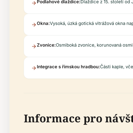
Podlahové dlaždice:
Dlaždice z 15. století o
Okna:
Vysoká, úzká gotická vitrážová okna nap
Zvonice:
Osmiboká zvonice, korunovaná osmi š
Integrace s římskou hradbou:
Části kaple, vč
Informace pro návš