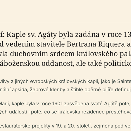
í:
Kaple sv. Agáty byla zadána v roce 13
d vedením stavitele Bertrana Riquera a
byla duchovním srdcem královského pal
áboženskou oddanost, ale také politick
livy z jiných evropských královských kaplí, jako je Sainte
ní apsida, žebrové klenby a štíhlé opěrné pilíře definují
i, kaple byla v roce 1601 zasvěcena svaté Agátě poté, c
h událostí i poté, co se královská rezidence přestěhova
staurátorské projekty v 19. a 20. století, zejména pod ve