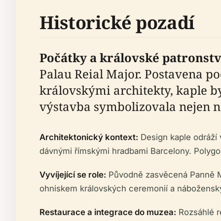
Historické pozadí
Počátky a královské patronstv
Palau Reial Major. Postavena po
královskými architekty, kaple 
výstavba symbolizovala nejen n
Architektonický kontext:
Design kaple odráží v
dávnými římskými hradbami Barcelony. Polygonál
Vyvíjející se role:
Původně zasvěcená Panně Mari
ohniskem královských ceremonií a náboženskýc
Restaurace a integrace do muzea:
Rozsáhlé re