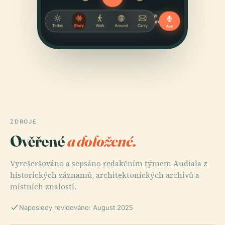
ZDROJE
Ověřené
a doložené.
Vyrešeršováno a sepsáno redakčním týmem Audiala z
historických záznamů, architektonických archivů a
místních znalostí.
Naposledy revidováno: August 2025