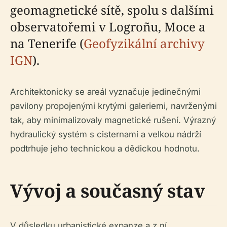
geomagnetické sítě, spolu s dalšími
observatořemi v Logroñu, Moce a
na Tenerife (
Geofyzikální archivy
IGN
).
Architektonicky se areál vyznačuje jedinečnými
pavilony propojenými krytými galeriemi, navrženými
tak, aby minimalizovaly magnetické rušení. Výrazný
hydraulický systém s cisternami a velkou nádrží
podtrhuje jeho technickou a dědickou hodnotu.
Vývoj a současný stav
V důsledku urbanistické expanze a z ní