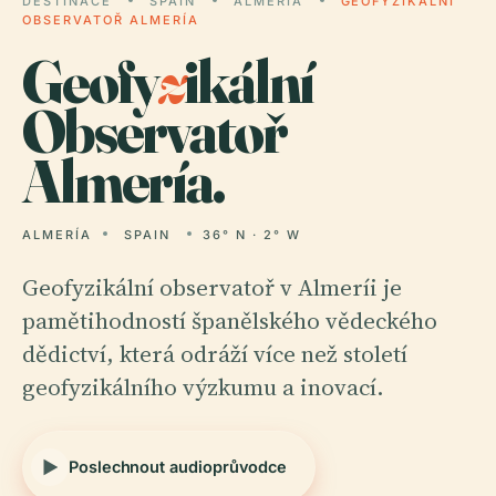
DESTINACE
SPAIN
ALMERÍA
GEOFYZIKÁLNÍ
OBSERVATOŘ ALMERÍA
Geofy
z
ikální
Observatoř
Almería.
ALMERÍA
SPAIN
36° N · 2° W
Geofyzikální observatoř v Almeríi je
pamětihodností španělského vědeckého
dědictví, která odráží více než století
geofyzikálního výzkumu a inovací.
Poslechnout audioprůvodce