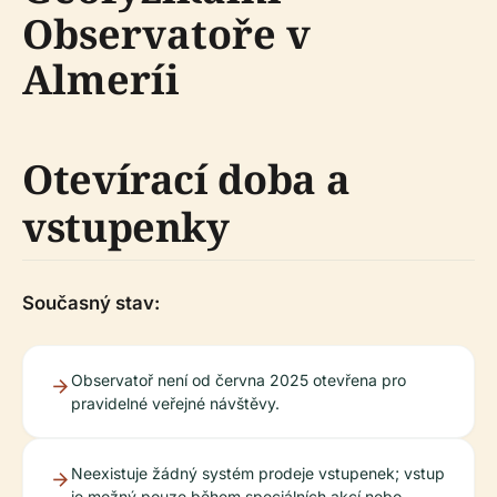
Observatoře v
Almeríi
Otevírací doba a
vstupenky
Současný stav:
Observatoř není od června 2025 otevřena pro
pravidelné veřejné návštěvy.
Neexistuje žádný systém prodeje vstupenek; vstup
je možný pouze během speciálních akcí nebo