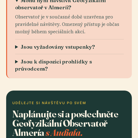
Mohu nyní navštívit Geofyzikální
observatoř v Almeríi?
Observatoř je v současné době uzavřena pro
pravidelné návštěvy. Omezený přístup je občas
možný během speciálních akcí.
Jsou vyžadovány vstupenky?
Jsou k dispozici prohlídky s
průvodcem?
UDĚLEJTE SI NÁVŠTĚVU PO SVÉM
Naplánujte si a poslechněte
Geofyzikální Observatoř
Almería
s Audiala.