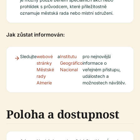
prohlídek s průvodcem, které příležitostně
oznamuje městská rada nebo místní sdružení.
Jak zůstat informován:
Sledujte
webové
a
Institutu
pro nejnovější
stránky
Geográfico
informace o
Městské
Nacional
veřejném přístupu,
rady
událostech a
Almeríe
možnostech návštěv.
Poloha a dostupnost