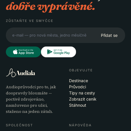
dobře vyprávěné.
ZŮSTAŇTE VE SMYČCE
Přidat se
OBJEVUJTE
Audiala
Destinace
Audioprůvodci pro to, jak
Průvodci
doopravdy bloumáte —
Tipy na cesty
poctivě zdrojováno,
Zobrazit ceník
namluveno pro ulici,
Stáhnout
staženo na jeden zátah.
SPOLEČNOST
NÁPOVĚDA