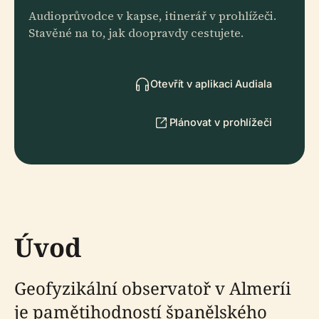
Audioprůvodce v kapse, itinerář v prohlížeči.
Stavěné na to, jak doopravdy cestujete.
Otevřít v aplikaci Audiala
Plánovat v prohlížeči
Úvod
Geofyzikální observatoř v Almeríi
je pamětihodností španělského