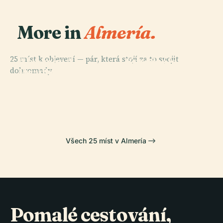
More in
Almería.
PLACE
PLACE
PLACE
25 míst k objevení — pár, která stojí za to spojit
Alcazaba A
Katedrální
Stadion
dohromady.
Hradby Cerro
Kostel Panny
Středomořských
PLACE
De San
Marie
Pramen Ryb
Her
Cristóbal
Zvěstování
Všech 25 míst v Almería
Pomalé cestování,