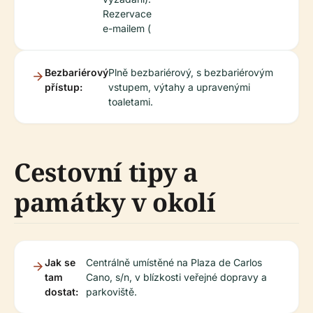
Rezervace
e-mailem (
Bezbariérový
Plně bezbariérový, s bezbariérovým
přístup:
vstupem, výtahy a upravenými
toaletami.
Cestovní tipy a
památky v okolí
Jak se
Centrálně umístěné na Plaza de Carlos
tam
Cano, s/n, v blízkosti veřejné dopravy a
dostat:
parkoviště.