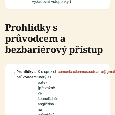
vyžadovat vstupenky (
Prohlídky s
průvodcem a
bezbariérový přístup
Prohlídky s
K dispozici
comunicacionmuseodearte@gmai
průvodcem:
úterý až
pátek
(převážně
ve
španělštině;
angličtina
na
vyžádání).