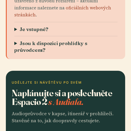
uzavřeno z důvodu rozšíření – aktuální
informace naleznete na
oficiálních webových
stránkách
.
Je vstupné?
Jsou k dispozici prohlídky s
průvodcem?
UDĚLEJTE SI NÁVŠTĚVU PO SVÉM
Naplánujte si a poslechněte
Espacio 2
s Audiala.
Audioprůvodce v kapse, itinerář v prohlížeči.
Stavěné na to, jak doopravdy cestujete.