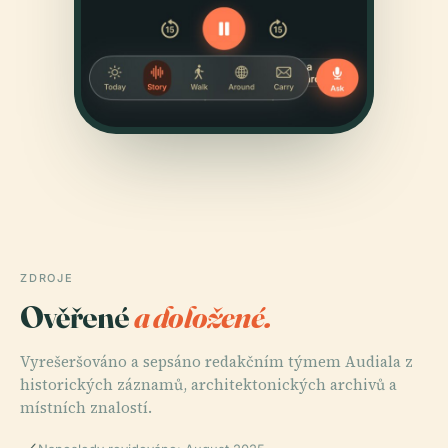
ZDROJE
Ověřené
a doložené.
Vyrešeršováno a sepsáno redakčním týmem Audiala z
historických záznamů, architektonických archivů a
místních znalostí.