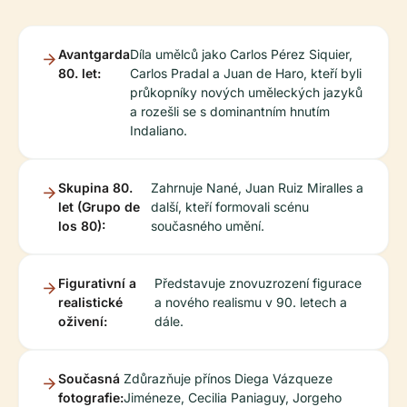
Avantgarda
Díla umělců jako Carlos Pérez Siquier,
80. let:
Carlos Pradal a Juan de Haro, kteří byli
průkopníky nových uměleckých jazyků
a rozešli se s dominantním hnutím
Indaliano.
Skupina 80.
Zahrnuje Nané, Juan Ruiz Miralles a
let (Grupo de
další, kteří formovali scénu
los 80):
současného umění.
Figurativní a
Představuje znovuzrození figurace
realistické
a nového realismu v 90. letech a
oživení:
dále.
Současná
Zdůrazňuje přínos Diega Vázqueze
fotografie:
Jiméneze, Cecilia Paniaguy, Jorgeho