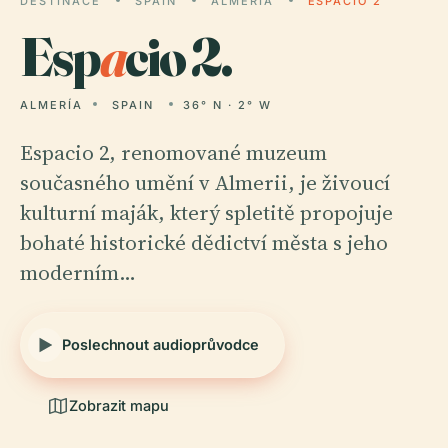
DESTINACE
SPAIN
ALMERÍA
ESPACIO 2
Esp
a
cio 2.
ALMERÍA
SPAIN
36° N · 2° W
Espacio 2, renomované muzeum
současného umění v Almerii, je živoucí
kulturní maják, který spletitě propojuje
bohaté historické dědictví města s jeho
moderním…
Poslechnout audioprůvodce
Zobrazit mapu