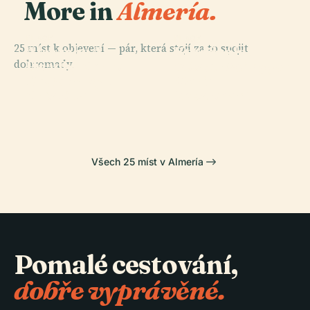
More in
Almería.
PLACE
PLACE
PLACE
25 míst k objevení — pár, která stojí za to spojit
Alcazaba A
Katedrální
Stadion
dohromady.
Hradby Cerro
Kostel Panny
Středomořských
PLACE
De San
Marie
Pramen Ryb
Her
Cristóbal
Zvěstování
Všech 25 míst v Almería
Pomalé cestování,
dobře vyprávěné.