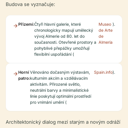
Budova se vyznačuje:
Přízemí:
Čtyři hlavní galerie, které
Museo
).
chronologicky mapují umělecký
de Arte
vývoj Almerie od 80. let do
de
současnosti. Otevřené prostory a
Almería
pohyblivé přepážky umožňují
flexibilní uspořádání (
Horní
Věnováno dočasným výstavám,
Spain.info
).
patro:
kulturním akcím a vzdělávacím
aktivitám. Přirozené světlo,
neutrální barvy a minimalistické
linie poskytují optimální prostředí
pro vnímání umění (
Architektonický dialog mezi starým a novým odráží