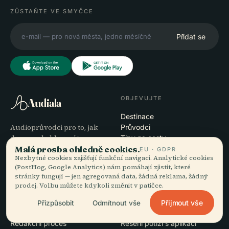
ZŮSTAŇTE VE SMYČCE
Přidat se
OBJEVUJTE
Audiala
Destinace
Audioprůvodci pro to, jak
Průvodci
doopravdy bloumáte —
Tipy na cesty
poctivě zdrojováno,
Malá prosba ohledně cookies.
Zobrazit ceník
EU · GDPR
Nezbytné cookies zajišťují funkční navigaci. Analytické cookies
namluveno pro ulici,
Stáhnout
(PostHog, Google Analytics) nám pomáhají zjistit, které
staženo na jeden zátah.
stránky fungují — jen agregovaná data, žádná reklama, žádný
prodej. Volbu můžete kdykoli změnit v patičce.
SPOLEČNOST
NÁPOVĚDA
Přijmout vše
Přizpůsobit
Odmítnout vše
O nás
Podpora
Redakční proces
Řešení potíží s aplikací