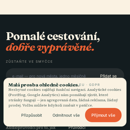
Pomalé cestování,
dobře vyprávěné.
ZŮSTAŇTE VE SMYČCE
Přidat se
Malá prosba ohledně cookies.
EU · GDPR
Nezbytné cookies zajišťují funkční navigaci. Analytické cookies
(PostHog, Google Analytics) nám pomáhají zjistit, které
stránky fungují — jen agregovaná data, žádná reklama, žádný
prodej. Volbu můžete kdykoli změnit v patičce.
OBJEVUJTE
Audiala
Přijmout vše
Přizpůsobit
Odmítnout vše
Destinace
Audioprůvodci pro to, jak
Průvodci