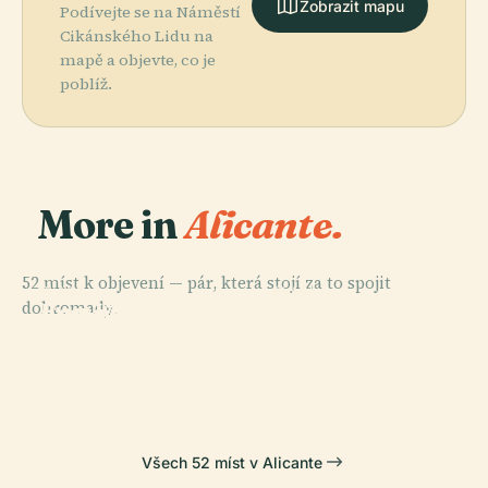
Zobrazit mapu
Podívejte se na Náměstí
Cikánského Lidu na
mapě a objevte, co je
poblíž.
More in
Alicante.
52 míst k objevení — pár, která stojí za to spojit
PLACE
PLACE
PLACE
PLACE
dohromady.
Kon-Katedrála
Archeologické
Centrální Trh V
Hrad Santa
Svatého
Muzeum V
Alicante
Bárbara
Mikuláše Z Bari
Alicante
Všech 52 míst v Alicante