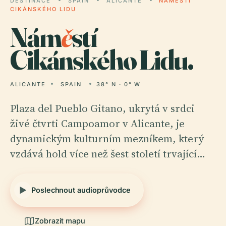
DESTINACE
SPAIN
ALICANTE
NÁMĚSTÍ
CIKÁNSKÉHO LIDU
Nám
ě
stí
Cikánského Lidu.
ALICANTE
SPAIN
38° N · 0° W
Plaza del Pueblo Gitano, ukrytá v srdci
živé čtvrti Campoamor v Alicante, je
dynamickým kulturním mezníkem, který
vzdává hold více než šest století trvající…
Poslechnout audioprůvodce
Zobrazit mapu