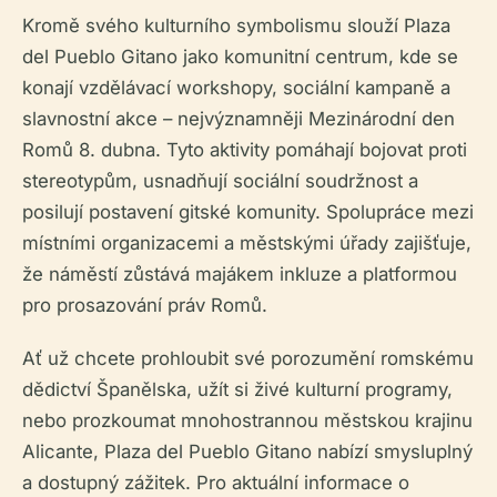
Kromě svého kulturního symbolismu slouží Plaza
del Pueblo Gitano jako komunitní centrum, kde se
konají vzdělávací workshopy, sociální kampaně a
slavnostní akce – nejvýznamněji Mezinárodní den
Romů 8. dubna. Tyto aktivity pomáhají bojovat proti
stereotypům, usnadňují sociální soudržnost a
posilují postavení gitské komunity. Spolupráce mezi
místními organizacemi a městskými úřady zajišťuje,
že náměstí zůstává majákem inkluze a platformou
pro prosazování práv Romů.
Ať už chcete prohloubit své porozumění romskému
dědictví Španělska, užít si živé kulturní programy,
nebo prozkoumat mnohostrannou městskou krajinu
Alicante, Plaza del Pueblo Gitano nabízí smysluplný
a dostupný zážitek. Pro aktuální informace o