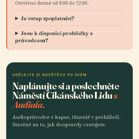
Otevřeno denně od 8:00 do 22:00.
Je vstup zpoplatněn?
Jsou k dispozici prohlídky s
průvodcem?
UDĚLEJTE SI NÁVŠTĚVU PO SVÉM
Naplánujte si a poslechněte
Náměstí Cikánského Lidu
s
Audiala.
Audioprůvodce v kapse, itinerář v prohlížeči.
Stavěné na to, jak doopravdy cestujete.