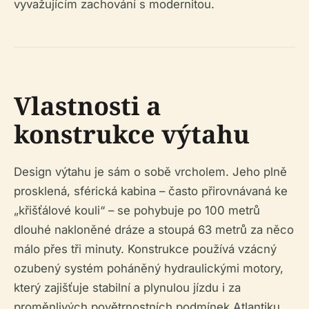
vyvažujícím zachování s modernitou.
Vlastnosti a
konstrukce výtahu
Design výtahu je sám o sobě vrcholem. Jeho plně
prosklená, sférická kabina – často přirovnávaná ke
„křišťálové kouli“ – se pohybuje po 100 metrů
dlouhé nakloněné dráze a stoupá 63 metrů za něco
málo přes tři minuty. Konstrukce používá vzácný
ozubený systém poháněný hydraulickými motory,
který zajišťuje stabilní a plynulou jízdu i za
proměnlivých povětrnostních podmínek Atlantiku.