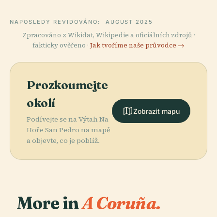
NAPOSLEDY REVIDOVÁNO:
AUGUST 2025
Zpracováno z Wikidat, Wikipedie a oficiálních zdrojů ·
fakticky ověřeno ·
Jak tvoříme naše průvodce →
Prozkoumejte
okolí
Zobrazit mapu
Podívejte se na Výtah Na
Hoře San Pedro na mapě
a objevte, co je poblíž.
More in
A Coruña.