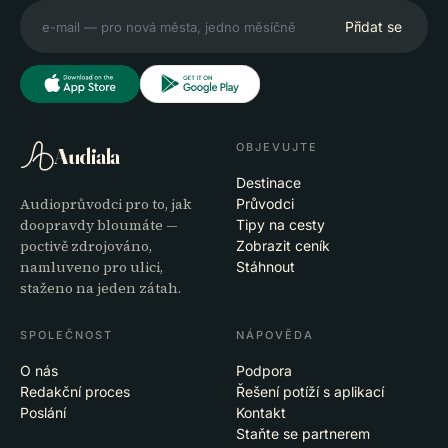
Přidat se
OBJEVUJTE
Audiala
Destinace
Audioprůvodci pro to, jak
Průvodci
doopravdy bloumáte —
Tipy na cesty
poctivě zdrojováno,
Zobrazit ceník
namluveno pro ulici,
Stáhnout
staženo na jeden zátah.
SPOLEČNOST
NÁPOVĚDA
O nás
Podpora
Redakční proces
Řešení potíží s aplikací
Poslání
Kontakt
Staňte se partnerem