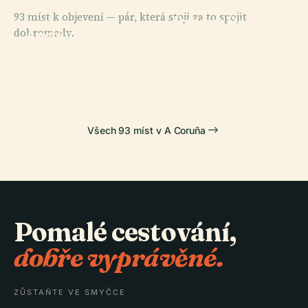
PLACE
93 míst k objevení — pár, která stojí za to spojit
Parque Del
PLACE
dohromady.
Archiv
Monte De San
PLACE
PLACE
Království
Hřbitov San
Herkulova Věž
Pedro
Galicie
Amaro
Všech 93 míst v A Coruña
Pomalé cestování,
dobře vyprávěné.
ZŮSTAŇTE VE SMYČCE