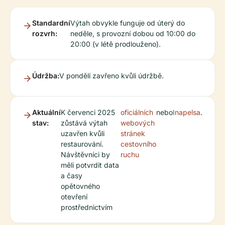
Standardní
Výtah obvykle funguje od úterý do
rozvrh:
neděle, s provozní dobou od 10:00 do
20:00 (v létě prodlouženo).
Údržba:
V pondělí zavřeno kvůli údržbě.
Aktuální
K červenci 2025
oficiálních
nebo
Inapelsa
.
stav:
zůstává výtah
webových
uzavřen kvůli
stránek
restaurování.
cestovního
Návštěvníci by
ruchu
měli potvrdit data
a časy
opětovného
otevření
prostřednictvím