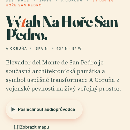
DESTINACE
SPAIN
A CORUÑA
VÝTAH NA
HOŘE SAN PEDRO
Vý
t
ah Na Hoře San
Pedro.
A CORUÑA
SPAIN
43° N · 8° W
Elevador del Monte de San Pedro je
současná architektonická památka a
symbol úspěšné transformace A Coruña z
vojenské pevnosti na živý veřejný prostor.
Poslechnout audioprůvodce
Zobrazit mapu