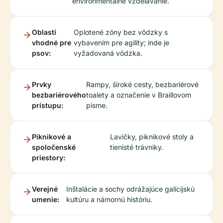
environmentálne vzdelávanie.
Oblasti
Oplotené zóny bez vôdzky s
vhodné pre
vybavením pre agility; inde je
psov:
vyžadovaná vôdzka.
Prvky
Rampy, široké cesty, bezbariérové
bezbariérového
toalety a označenie v Braillovom
prístupu:
písme.
Piknikové a
Lavičky, piknikové stoly a
spoločenské
tienisté trávniky.
priestory:
Verejné
Inštalácie a sochy odrážajúce galícijskú
umenie:
kultúru a námornú históriu.