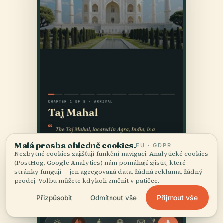
Malá prosba ohledně cookies.
EU · GDPR
Nezbytné cookies zajišťují funkční navigaci. Analytické cookies
(PostHog, Google Analytics) nám pomáhají zjistit, které
stránky fungují — jen agregovaná data, žádná reklama, žádný
prodej. Volbu můžete kdykoli změnit v patičce.
Přijmout vše
Přizpůsobit
Odmítnout vše