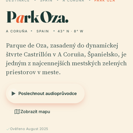
DESTINACE
SPAIN
A CORUÑA
PARK OZA
P
a
rk Oza.
A CORUÑA
SPAIN
43° N · 8° W
Parque de Oza, zasadený do dynamickej
štvrte Castrillón v A Coruña, Španielsko, je
jedným z najcennejších mestských zelených
priestorov v meste.
Poslechnout audioprůvodce
Zobrazit mapu
Ověřeno August 2025