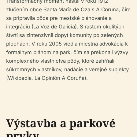
Transformačný moment nastal v roku 1912
zlúčením obce Santa María de Oza s A Coruña, čím
sa pripravila pôda pre mestské plánovanie a
integráciu (La Voz de Galicia). S rastom okolitých
štvrtí sa zintenzívnil dopyt komunity po zelených
plochách. V roku 2005 viedla miestna advokácia k
formálnym plánom na park, čím sa prekonali výzvy
komplexného vlastníctva pôdy, ktoré zahŕňali
súkromných vlastníkov, nadácie a verejné subjekty
(Wikipedia, La Opinión A Coruña).
Výstavba a parkové
prvky