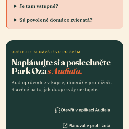
Je tam vstupné?
Sú povolené domáce zvieratá?
UDĚLEJTE SI NÁVŠTĚVU PO SVÉM
Naplánujte si a poslechněte
Park Oza
s Audiala.
Audioprůvodce v kapse, itinerář v prohlížeči.
Stavěné na to, jak doopravdy cestujete.
Otevřít v aplikaci Audiala
Plánovat v prohlížeči