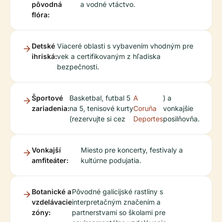
pôvodná
a vodné vtáctvo.
flóra:
Detské
Viaceré oblasti s vybavením vhodným pre
ihriská:
vek a certifikovaným z hľadiska
bezpečnosti.
Športové
Basketbal, futbal 5
A
) a
zariadenia:
na 5, tenisové kurty
Coruña
vonkajšie
(rezervujte si cez
Deportes
posilňovňa.
Vonkajší
Miesto pre koncerty, festivaly a
amfiteáter:
kultúrne podujatia.
Botanické a
Pôvodné galícijské rastliny s
vzdelávacie
interpretačným značením a
zóny:
partnerstvami so školami pre