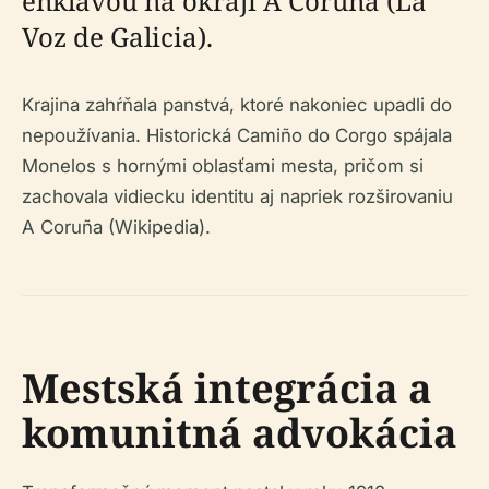
enklávou na okraji A Coruña (La
Voz de Galicia).
Krajina zahŕňala panstvá, ktoré nakoniec upadli do
nepoužívania. Historická Camiño do Corgo spájala
Monelos s hornými oblasťami mesta, pričom si
zachovala vidiecku identitu aj napriek rozširovaniu
A Coruña (Wikipedia).
Mestská integrácia a
komunitná advokácia