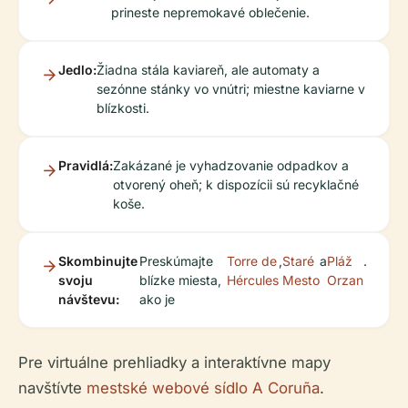
prineste nepremokavé oblečenie.
Jedlo:
Žiadna stála kaviareň, ale automaty a
sezónne stánky vo vnútri; miestne kaviarne v
blízkosti.
Pravidlá:
Zakázané je vyhadzovanie odpadkov a
otvorený oheň; k dispozícii sú recyklačné
koše.
Skombinujte
Preskúmajte
Torre de
,
Staré
a
Pláž
.
svoju
blízke miesta,
Hércules
Mesto
Orzan
návštevu:
ako je
Pre virtuálne prehliadky a interaktívne mapy
navštívte
mestské webové sídlo A Coruña
.