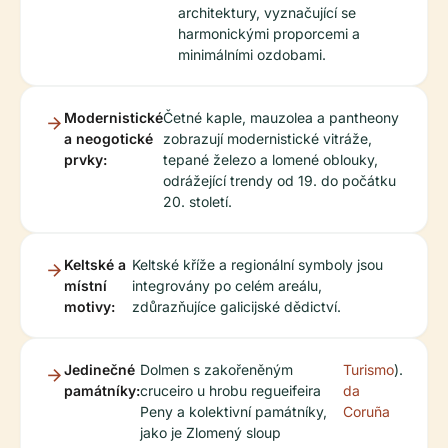
architektury, vyznačující se
harmonickými proporcemi a
minimálními ozdobami.
Modernistické
Četné kaple, mauzolea a pantheony
a neogotické
zobrazují modernistické vitráže,
prvky:
tepané železo a lomené oblouky,
odrážející trendy od 19. do počátku
20. století.
Keltské a
Keltské kříže a regionální symboly jsou
místní
integrovány po celém areálu,
motivy:
zdůrazňujíce galicijské dědictví.
Jedinečné
Dolmen s zakořeněným
Turismo
).
památníky:
cruceiro u hrobu regueifeira
da
Peny a kolektivní památníky,
Coruña
jako je Zlomený sloup