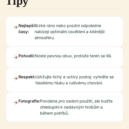
Tipy
Nejlepší
Brzké ráno nebo pozdní odpoledne
časy:
nabízejí optimální osvětlení a klidnější
atmosféru.
Pohodlí:
Noste pevnou obuv, protože terén se liší.
Respekt:
Udržujte tichý a uctivý postoj; vyhněte se
hlasitému hluku a rušivému chování.
Fotografie:
Povolena pro osobní použití, ale buďte
ohleduplní k nedávným hrobům a
během pohřbů.