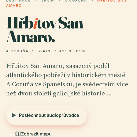
DESTINACE
SPAIN
A CORUÑA
HŘBITOV SAN
AMARO
Hřb
i
tov San
Amaro.
A CORUÑA
SPAIN
43° N · 8° W
Hřbitov San Amaro, zasazený podél
atlantického pobřeží v historickém městě
A Coruña ve Španělsku, je svědectvím více
než dvou století galicijské historie,…
Poslechnout audioprůvodce
Zobrazit mapu