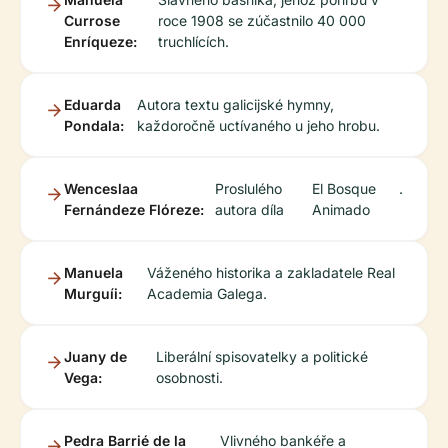
Currose
roce 1908 se zúčastnilo 40 000
Enríqueze:
truchlících.
Eduarda
Autora textu galicijské hymny,
Pondala:
každoročně uctívaného u jeho hrobu.
Wenceslaa
Proslulého
El Bosque
.
Fernándeze Flóreze:
autora díla
Animado
Manuela
Váženého historika a zakladatele Real
Murguíi:
Academia Galega.
Juany de
Liberální spisovatelky a politické
Vega:
osobnosti.
Pedra Barrié de la
Vlivného bankéře a