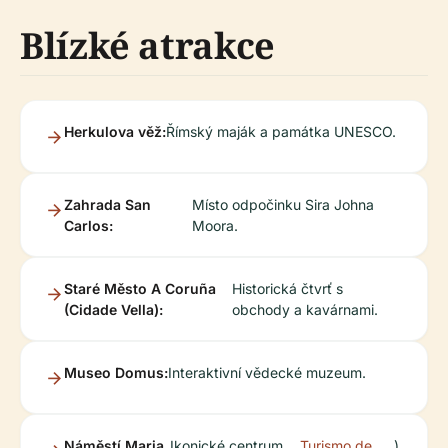
Blízké atrakce
Herkulova věž:
Římský maják a památka UNESCO.
Zahrada San
Místo odpočinku Sira Johna
Carlos:
Moora.
Staré Město A Coruña
Historická čtvrť s
(Cidade Vella):
obchody a kavárnami.
Museo Domus:
Interaktivní vědecké muzeum.
Náměstí Maria
Ikonické centrum
Turismo de
).