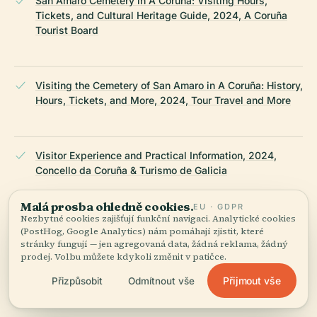
San Amaro Cemetery in A Coruña: Visiting Hours,
Tickets, and Cultural Heritage Guide, 2024, A Coruña
Tourist Board
Visiting the Cemetery of San Amaro in A Coruña: History,
Hours, Tickets, and More, 2024, Tour Travel and More
Visitor Experience and Practical Information, 2024,
Concello da Coruña & Turismo de Galicia
Malá prosba ohledně cookies.
EU · GDPR
Nezbytné cookies zajišťují funkční navigaci. Analytické cookies
Spain.info’s Cemeteries Route, 2024, Spain Tourism
(PostHog, Google Analytics) nám pomáhají zjistit, které
stránky fungují — jen agregovaná data, žádná reklama, žádný
prodej. Volbu můžete kdykoli změnit v patičce.
Přijmout vše
Association of Significant Cemeteries in Europe (ASCE),
Přizpůsobit
Odmítnout vše
2024