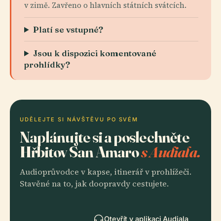
v zimě. Zavřeno o hlavních státních svátcích.
Platí se vstupné?
Jsou k dispozici komentované
prohlídky?
UDĚLEJTE SI NÁVŠTĚVU PO SVÉM
Naplánujte si a poslechněte
Hřbitov San Amaro
s Audiala.
Audioprůvodce v kapse, itinerář v prohlížeči.
Stavěné na to, jak doopravdy cestujete.
Otevřít v aplikaci Audiala