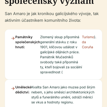
společenský význam
San Amaro je jak kronikou galicijského vývoje, tak
aktivním účastníkem komunitního života:
Památníky
Zlomený sloup připomíná
Turismo
).
společenských
generální stávku z roku
da
hnutí:
1901, klíčovou událost v
Coruña
galicijské dějinách práce.
Památník Mučedníků
svobody také připomíná
ty, kteří bojovali za sociální
spravedlnost (
Umělecké
Kvalita San Amaro jako muzea pod širým
dědictví:
nebem, s jeho směsicí architektonických
stylů a funerálního umění, odráží měnící
se vkus a hodnoty regionu.