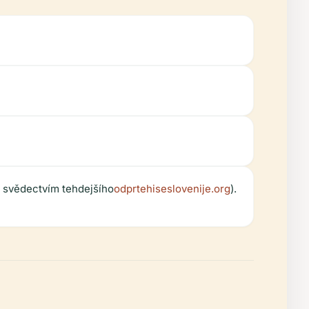
e svědectvím tehdejšího
odprtehiseslovenije.org
).