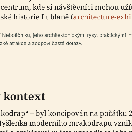
ní centrum, kde si návštěvníci mohou už
ské historie Lublaně (
architecture-exh
Nebotičniku, jeho architektonickými rysy, praktickými inf
ízké atrakce a zodpoví časté dotazy.
ý kontext
kodrap“ – byl koncipován na počátku 20.
Myšlenka moderního mrakodrapu vznikla