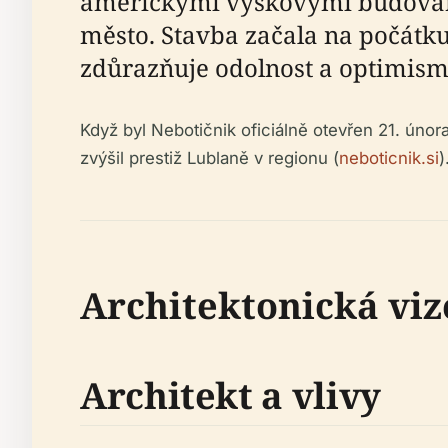
americkými výškovými budovami
město. Stavba začala na počátk
zdůrazňuje odolnost a optimism
Když byl Nebotičnik oficiálně otevřen 21. únor
zvýšil prestiž Lublaně v regionu (
neboticnik.si
)
Architektonická viz
Architekt a vlivy