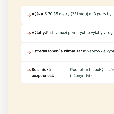
Výška:
S 70,35 metry (231 stop) a 13 patry byl
Výtahy:
Patřily mezi první rychlé výtahy v reg
Ústřední topení a klimatizace:
Neobvyklé vybav
Seismická
Podepřen hlubokými zákl
bezpečnost:
inženýrství (