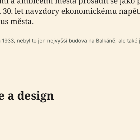
 a ambicemi města prosadit se jako 
u 30. let navzdory ekonomickému napětí
us města.
a 1933, nebyl to jen nejvyšší budova na Balkáně, ale tak
.
e a design