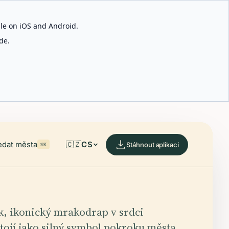
able on iOS and Android.
de.
edat města
🇨🇿
CS
Stáhnout aplikaci
⌘K
k, ikonický mrakodrap v srdci
tojí jako silný symbol pokroku města