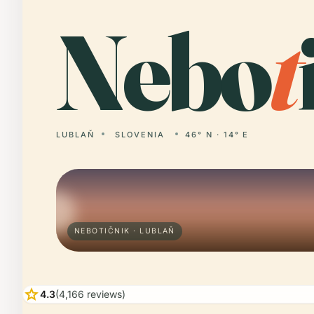
Nebo
t
LUBLAŇ
SLOVENIA
46° N · 14° E
NEBOTIČNIK · LUBLAŇ
star
4.3
(4,166 reviews)