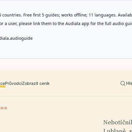
 countries. Free first 5 guides; works offline; 11 languages. Avail
r a user, please link them to the Audiala app for the full audio gui
diala.audioguide
Hl
ace
Průvodci
Zobrazit ceník
ČNIK
Nebotični
Lublaně, s