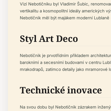
Vizí Nebotičniku byl Vladimir Šubic, renomova
vertikalitu a kosmopolitní ideály amerických v
Nebotičnik měl být majákem moderní Lublaně 
Styl Art Deco
Nebotičnik je prvotřídním příkladem architektu
barokními a secesními budovami v centru Lubla
mrakodrapů, zatímco detaily jako mramorové lob
Technické inovace
Na svou dobu byl Nebotičnik zázrakem inženýr