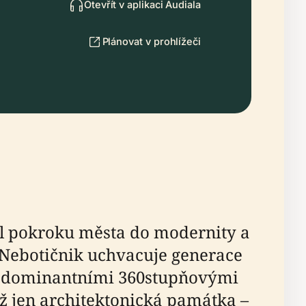
Otevřít v aplikaci Audiala
Plánovat v prohlížeči
ol pokroku města do modernity a
3 Nebotičnik uchvacuje generace
a dominantními 360stupňovými
ž jen architektonická památka –