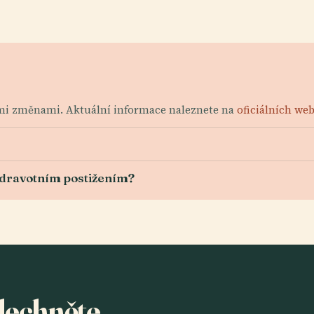
ími změnami. Aktuální informace naleznete na
oficiálních we
 zdravotním postižením?
slechněte