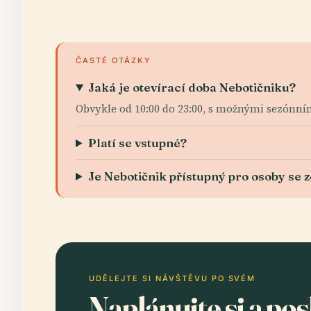
ČASTÉ OTÁZKY
Jaká je otevírací doba Nebotičniku?
Obvykle od 10:00 do 23:00, s možnými sezónn
Platí se vstupné?
Je Nebotičnik přístupný pro osoby se
UDĚLEJTE SI NÁVŠTĚVU PO SVÉM
Naplánujte si a po