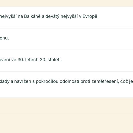
 nejvyšší na Balkáně a devátý nejvyšší v Evropě.
ionu.
ení ve 30. letech 20. století.
ady a navržen s pokročilou odolností proti zemětřesení, což j