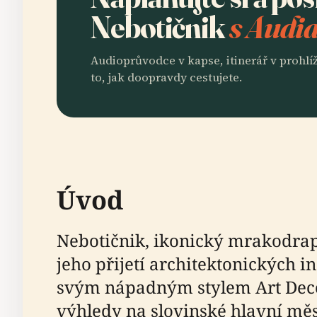
Nebotičnik
s Audia
Audioprůvodce v kapse, itinerář v prohlíž
to, jak doopravdy cestujete.
Úvod
Nebotičnik, ikonický mrakodrap 
jeho přijetí architektonických 
svým nápadným stylem Art Dec
výhledy na slovinské hlavní mě