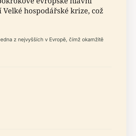
pokrokové evropské hlavní
 Velké hospodářské krize, což
é jedna z nejvyšších v Evropě, čímž okamžitě