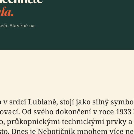
la.
eči. Stavěné na
v srdci Lublaně, stojí jako silný symb
inovací. Od svého dokončení v roce 193
o, průkopnickými technickými prvky 
sto. Dnes je Nebotičnik mnohem více ne