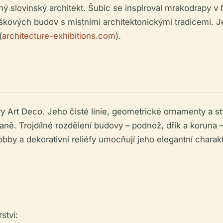
ný slovinský architekt. Šubic se inspiroval mrakodrapy v
ýškových budov s místními architektonickými tradicemi. J
(
architecture-exhibitions.com
).
ry Art Deco. Jeho čisté linie, geometrické ornamenty a st
ně. Trojdílné rozdělení budovy – podnož, dřík a koruna 
by a dekorativní reliéfy umocňují jeho elegantní charakt
ství: