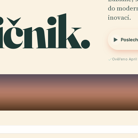
ičnik.
do moderni
inovací.
Poslech
Ověřeno April