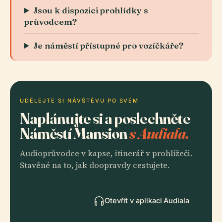
Jsou k dispozici prohlídky s
průvodcem?
Je náměstí přístupné pro vozíčkáře?
UDĚLEJTE SI NÁVŠTĚVU PO SVÉM
Naplánujte si a poslechněte
Náměstí Mansion
s Audiala.
Audioprůvodce v kapse, itinerář v prohlížeči.
Stavěné na to, jak doopravdy cestujete.
Otevřít v aplikaci Audiala