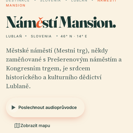
DESTINACE
SLOVENIA
LUBLAŇ
NÁMĚSTÍ
MANSION
Nám
ě
stí Mansion.
LUBLAŇ
SLOVENIA
46° N · 14° E
Městské náměstí (Mestni trg), někdy
zaměňované s Prešerenovým náměstím a
Kongresnim trgem, je srdcem
historického a kulturního dědictví
Lublaně.
Poslechnout audioprůvodce
Zobrazit mapu