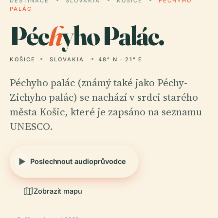
DESTINACE
SLOVAKIA
KOŠICE
PÉCHYHO
PALÁC
Péc
h
yho Palác.
KOŠICE
SLOVAKIA
48° N · 21° E
Péchyho palác (známý také jako Péchy-
Zichyho palác) se nachází v srdci starého
města Košic, které je zapsáno na seznamu
UNESCO.
Poslechnout audioprůvodce
Zobrazit mapu