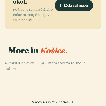
okolí
Zobrazit mapu
Podívejte se na Péchyho
Palác na mapě a objevte,
co je poblíž.
More in
Košice.
PLACE
46 míst k objevení — pár, která stojí za to spojit
Slovenské
PLACE
dohromady.
Národní
Technické
PLACE
PLACE
Východoslovenské
Východoslovenská
Divadlo Košice
Muzeum
Muzeum
Galerie
Všech 46 míst v Košice