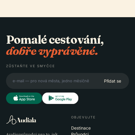
Pomalé cestování,
dobře vyprávěné.
ZŮSTAŇTE VE SMYČCE
Přidat se
OBJEVUJTE
Audiala
Destinace
Audioprůvodci pro to, jak
Průvodci