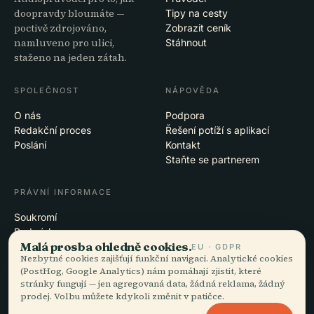
doopravdy bloumáte —
Tipy na cesty
poctivě zdrojováno,
Zobrazit ceník
namluveno pro ulici,
Stáhnout
staženo na jeden zátah.
SPOLEČNOST
NÁPOVĚDA
O nás
Podpora
Redakční proces
Řešení potíží s aplikací
Poslání
Kontakt
Staňte se partnerem
PRÁVNÍ INFORMACE
Soukromí
Podmínky
Malá prosba ohledně cookies.
Nastavení cookies
EU · GDPR
Nezbytné cookies zajišťují funkční navigaci. Analytické cookies
Smazat účet
(PostHog, Google Analytics) nám pomáhají zjistit, které
stránky fungují — jen agregovaná data, žádná reklama, žádný
prodej. Volbu můžete kdykoli změnit v patičce.