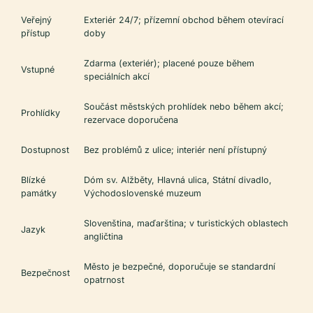
Veřejný
Exteriér 24/7; přízemní obchod během otevírací
přístup
doby
Zdarma (exteriér); placené pouze během
Vstupné
speciálních akcí
Součást městských prohlídek nebo během akcí;
Prohlídky
rezervace doporučena
Dostupnost
Bez problémů z ulice; interiér není přístupný
Blízké
Dóm sv. Alžběty, Hlavná ulica, Státní divadlo,
památky
Východoslovenské muzeum
Slovenština, maďarština; v turistických oblastech
Jazyk
angličtina
Město je bezpečné, doporučuje se standardní
Bezpečnost
opatrnost