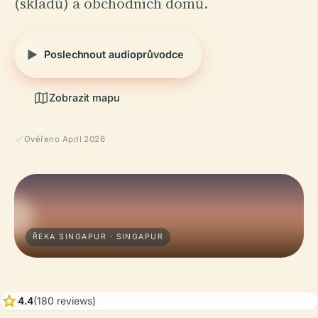
(skladů) a obchodních domů.
Poslechnout audioprůvodce
Zobrazit mapu
Ověřeno April 2026
ŘEKA SINGAPUR · SINGAPUR
star
4.4
(180 reviews)