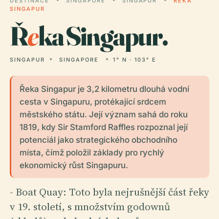
DESTINACE
SINGAPORE
SINGAPUR
ŘEKA
SINGAPUR
Ř
e
ka Singapur.
SINGAPUR
SINGAPORE
1° N · 103° E
Řeka Singapur je 3,2 kilometru dlouhá vodní
cesta v Singapuru, protékající srdcem
městského státu. Její význam sahá do roku
1819, kdy Sir Stamford Raffles rozpoznal její
potenciál jako strategického obchodního
místa, čímž položil základy pro rychlý
ekonomický růst Singapuru.
- Boat Quay: Toto byla nejrušnější část řeky
v 19. století, s množstvím godownů