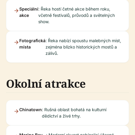
Speciální
: Řeka hostí četné akce během roku,
akce
včetně festivalů, průvodů a světelných
show.
Fotografická
: Řeka nabízí spoustu malebných míst,
místa
zejména blízko historických mostů a
zálivů.
Okolní atrakce
Chinatown
: Rušná oblast bohatá na kulturní
dědictví a živé trhy.
Marina Bay
: Moderní skvost nabízející úžasné