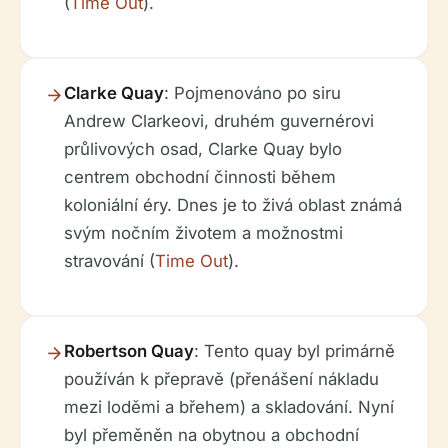
(
Time Out
).
Clarke Quay
: Pojmenováno po siru
Andrew Clarkeovi, druhém guvernérovi
průlivových osad, Clarke Quay bylo
centrem obchodní činnosti během
koloniální éry. Dnes je to živá oblast známá
svým nočním životem a možnostmi
stravování (
Time Out
).
Robertson Quay
: Tento quay byl primárně
používán k přepravě (přenášení nákladu
mezi loděmi a břehem) a skladování. Nyní
byl přeměněn na obytnou a obchodní