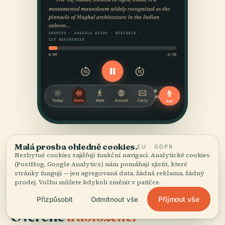
Malá prosba ohledně cookies.
EU · GDPR
Nezbytné cookies zajišťují funkční navigaci. Analytické cookies
(PostHog, Google Analytics) nám pomáhají zjistit, které
stránky fungují — jen agregovaná data, žádná reklama, žádný
prodej. Volbu můžete kdykoli změnit v patičce.
ZDROJE
Přijmout vše
Přizpůsobit
Odmítnout vše
Ověřené
a doložené.