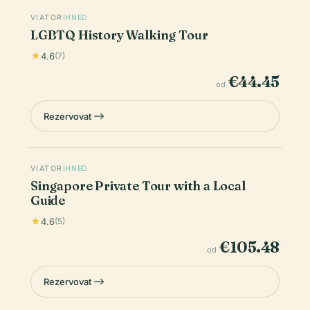
VIATOR
IHNED
LGBTQ History Walking Tour
4.6
(7)
€44.45
od
Rezervovat
VIATOR
IHNED
Singapore Private Tour with a Local
Guide
4.6
(5)
€105.48
od
Rezervovat