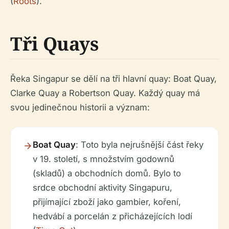
(
Roots
).
Tři Quays
Řeka Singapur se dělí na tři hlavní quay: Boat Quay,
Clarke Quay a Robertson Quay. Každý quay má
svou jedinečnou historii a význam:
Boat Quay
: Toto byla nejrušnější část řeky
v 19. století, s množstvím godownů
(skladů) a obchodních domů. Bylo to
srdce obchodní aktivity Singapuru,
přijímající zboží jako gambier, koření,
hedvábí a porcelán z přicházejících lodí