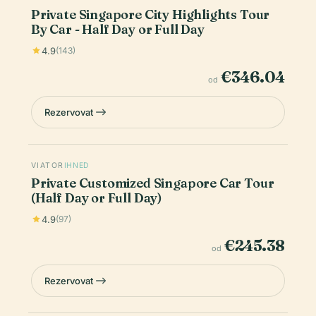
Private Singapore City Highlights Tour
By Car - Half Day or Full Day
4.9
(143)
€346.04
od
Rezervovat
VIATOR
IHNED
Private Customized Singapore Car Tour
(Half Day or Full Day)
4.9
(97)
€245.38
od
Rezervovat