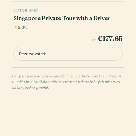
VIATOR
IHNED
Singapore Private Tour with a Driver
5.0
(3)
€177.65
od
Rezervovat
Ceny jsou orientační — konečná cena a dostupnost se potvrzují
u pokladny. Audiala může z rezervací uskutečněných přes tyto
odkazy získat provizi.