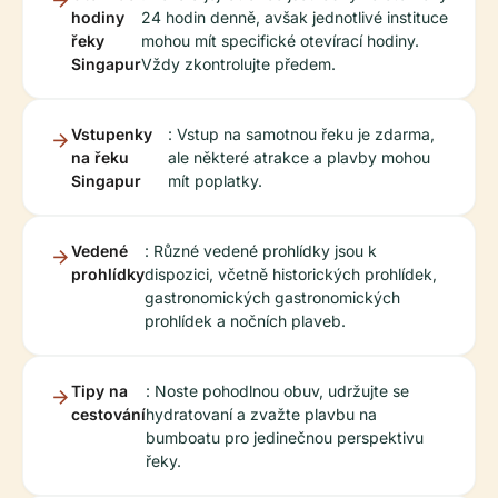
hodiny
24 hodin denně, avšak jednotlivé instituce
řeky
mohou mít specifické otevírací hodiny.
Singapur
Vždy zkontrolujte předem.
Vstupenky
: Vstup na samotnou řeku je zdarma,
na řeku
ale některé atrakce a plavby mohou
Singapur
mít poplatky.
Vedené
: Různé vedené prohlídky jsou k
prohlídky
dispozici, včetně historických prohlídek,
gastronomických gastronomických
prohlídek a nočních plaveb.
Tipy na
: Noste pohodlnou obuv, udržujte se
cestování
hydratovaní a zvažte plavbu na
bumboatu pro jedinečnou perspektivu
řeky.