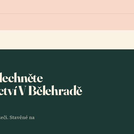
slechněte
tví V Bělehradě
eči. Stavěné na