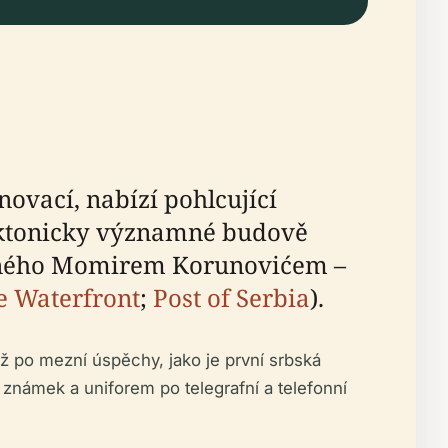
novací, nabízí pohlcující
ektonicky významné budově
ženého Momirem Korunovićem –
e Waterfront
;
Post of Serbia
).
ž po mezní úspěchy, jako je první srbská
d známek a uniforem po telegrafní a telefonní