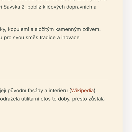
ci Savska 2, poblíž klíčových dopravních a
uky, kopulemi a složitým kamenným zdivem.
u pro svou směs tradice a inovace
jí původní fasády a interiéru (
Wikipedia
).
drážela utilitární étos té doby, přesto zůstala