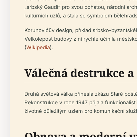
„srbský Gaudí“ pro svou bohatou, národní archi
kulturních uzlů, a stala se symbolem bělehra
Korunovićův design, příklad srbsko-byzantsk
Velkolepost budovy z ní rychle učinila městs
(
Wikipedia
).
Válečná destrukce a
Druhá světová válka přinesla zkázu Staré poště
Rekonstrukce v roce 1947 přijala funkcionalistic
životně důležitým uzlem pro komunikační služ
Obnova a moderní 