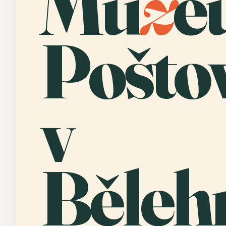
Mu
z
e
Poštov
v
Běleh