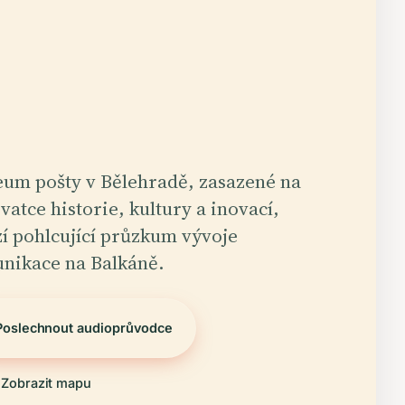
um pošty v Bělehradě, zasazené na
vatce historie, kultury a inovací,
zí pohlcující průzkum vývoje
nikace na Balkáně.
Poslechnout audioprůvodce
Zobrazit mapu