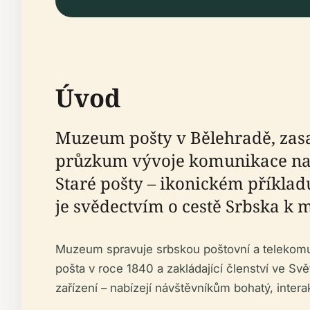
Úvod
Muzeum pošty v Bělehradě, zasaz
průzkum vývoje komunikace na
Staré pošty – ikonickém příkl
je svědectvím o cestě Srbska k m
Muzeum spravuje srbskou poštovní a telekomuni
pošta v roce 1840 a zakládající členství ve Sv
zařízení – nabízejí návštěvníkům bohatý, interak