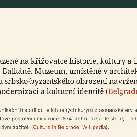
ené na křižovatce historie, kultury a i
 Balkáně. Muzeum, umístěné v archit
adu srbsko-byzantského obrození navr
odernizaci a kulturní identitě (
Belgrad
kační historii od jejích raných kurýrů z osmanské éry a
ětové poštovní unii v roce 1874. Jeho rozsáhlé sbírky – o
tivní zážitek (
Culture in Belgrade, Wikipedia
).