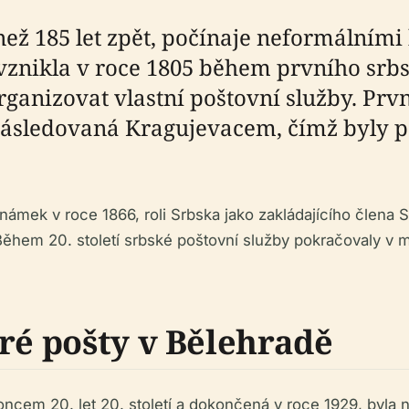
 než 185 let zpět, počínaje neformální
ť vznikla v roce 1805 během prvního srb
rganizovat vlastní poštovní služby. Prv
 následovaná Kragujevacem, čímž byly 
námek v roce 1866, roli Srbska jako zakládajícího člena S
 Během 20. století srbské poštovní služby pokračovaly v 
ré pošty v Bělehradě
koncem 20. let 20. století a dokončená v roce 1929, by