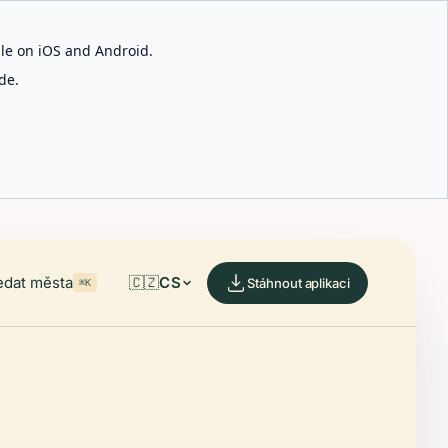
able on iOS and Android.
de.
edat města
🇨🇿
CS
Stáhnout aplikaci
⌘K