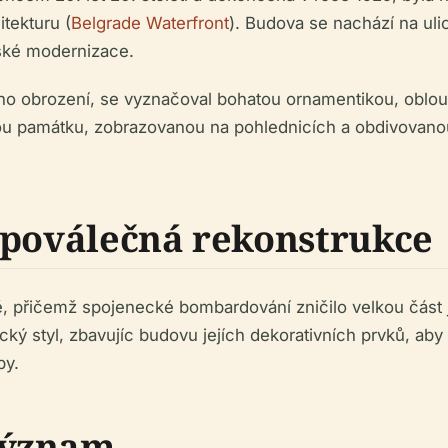
tekturu (
Belgrade Waterfront
). Budova se nachází na uli
dské modernizace.
ého obrození, se vyznačoval bohatou ornamentikou, oblo
kou památku, zobrazovanou na pohlednicích a obdivovano
 poválečná rekonstrukce
, přičemž spojenecké bombardování zničilo velkou část je
ký styl, zbavujíc budovu jejích dekorativních prvků, aby o
by.
význam