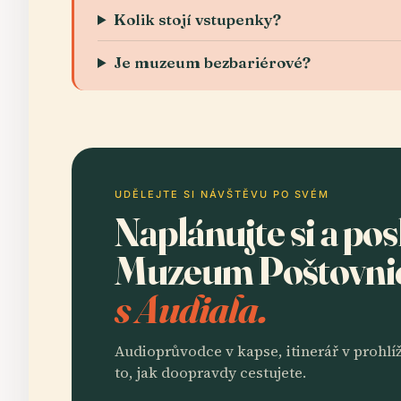
Kolik stojí vstupenky?
Je muzeum bezbariérové?
UDĚLEJTE SI NÁVŠTĚVU PO SVÉM
Naplánujte si a po
Muzeum Poštovnic
s Audiala.
Audioprůvodce v kapse, itinerář v prohlíž
to, jak doopravdy cestujete.