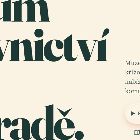
um
nictví
Muze
křižo
nabí
komu
radě.