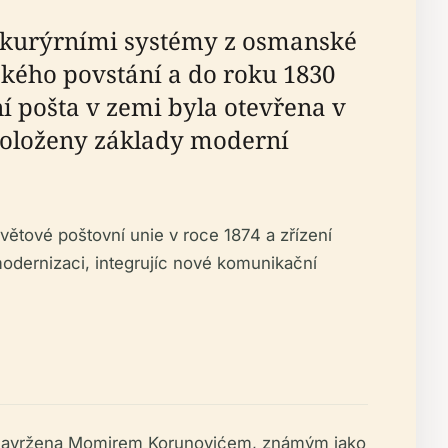
mi kurýrními systémy z osmanské
ského povstání a do roku 1830
ní pošta v zemi byla otevřena v
položeny základy moderní
větové poštovní unie v roce 1874 a zřízení
modernizaci, integrujíc nové komunikační
la navržena Momirem Korunovićem, známým jako