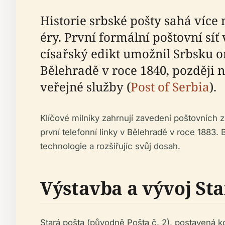
Historie srbské pošty sahá více
éry. První formální poštovní sí
císařský edikt umožnil Srbsku o
Bělehradě v roce 1840, později
veřejné služby (
Post of Serbia
).
Klíčové milníky zahrnují zavedení poštovních z
první telefonní linky v Bělehradě v roce 1883.
technologie a rozšiřujíc svůj dosah.
Výstavba a vývoj Sta
Stará pošta (původně Pošta č. 2), postavená 