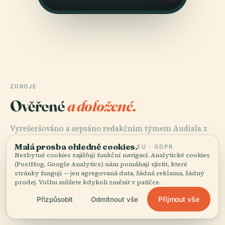
ZDROJE
Ověřené
a doložené.
Vyrešeršováno a sepsáno redakčním týmem Audiala z
historických záznamů, architektonických archivů a
Malá prosba ohledně cookies.
EU · GDPR
místních znalostí.
Nezbytné cookies zajišťují funkční navigaci. Analytické cookies
(PostHog, Google Analytics) nám pomáhají zjistit, které
Naposledy revidováno: August 2025
stránky fungují — jen agregovaná data, žádná reklama, žádný
prodej. Volbu můžete kdykoli změnit v patičce.
Přijmout vše
Přizpůsobit
Odmítnout vše
Church of the Ascension Belgrade: History, Visiting
Hours, and Visitor Guide, 2020, The Nutshell Times