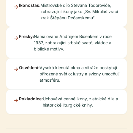
Ikonostas:
Mistrovské dílo Stevana Todoroviće,
zobrazující ikony jako „Sv. Mikuláš vrací
zrak Štěpánu Dečanskému“.
Fresky:
Namalované Andrejem Bicenkem v roce
1937, zobrazující srbské svaté, vládce a
biblické motivy.
Osvětlení:
Vysoká klenutá okna a vitráže poskytují
přirozené světlo; lustry a svícny umocňují
atmosféru.
Pokladnice:
Uchovává cenné ikony, zlatnická díla a
historické liturgické knihy.