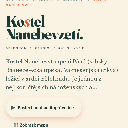
DESTINACE
SERBIA
BĚLEHRAD
KOSTEL
NANEBEVZETÍ
Ko
s
tel
Nanebevzetí.
BĚLEHRAD
SERBIA
44° N · 20° E
Kostel Nanebevstoupení Páně (srbsky:
Вазнесењска црква, Vaznesenjska crkva),
ležící v srdci Bělehradu, je jednou z
nejikoničtějších náboženských a…
Poslechnout audioprůvodce
Zobrazit mapu