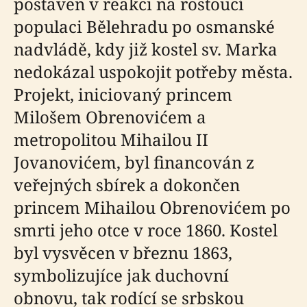
postaven v reakci na rostoucí
populaci Bělehradu po osmanské
nadvládě, kdy již kostel sv. Marka
nedokázal uspokojit potřeby města.
Projekt, iniciovaný princem
Milošem Obrenovićem a
metropolitou Mihailou II
Jovanovićem, byl financován z
veřejných sbírek a dokončen
princem Mihailou Obrenovićem po
smrti jeho otce v roce 1860. Kostel
byl vysvěcen v březnu 1863,
symbolizujíce jak duchovní
obnovu, tak rodící se srbskou