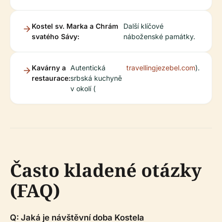
Kostel sv. Marka a Chrám
Další klíčové
svatého Sávy:
náboženské památky.
Kavárny a
Autentická
travellingjezebel.com
).
restaurace:
srbská kuchyně
v okolí (
Často kladené otázky
(FAQ)
Q: Jaká je návštěvní doba Kostela