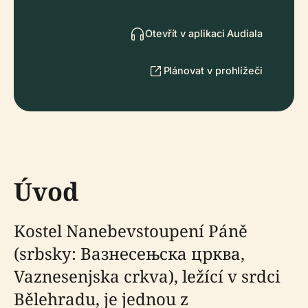
Otevřít v aplikaci Audiala
Plánovat v prohlížeči
Úvod
Kostel Nanebevstoupení Páně
(srbsky: Вазнесењска црква,
Vaznesenjska crkva), ležící v srdci
Bělehradu, je jednou z