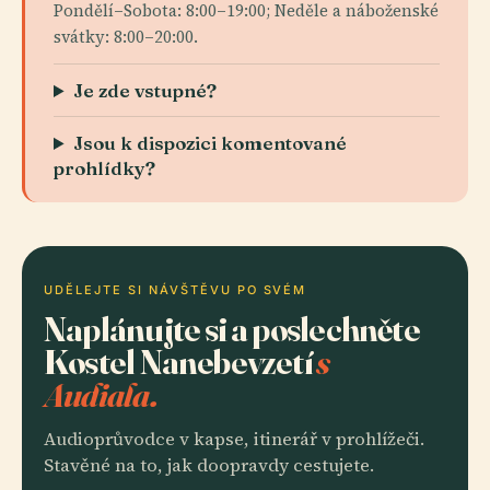
Pondělí–Sobota: 8:00–19:00; Neděle a náboženské
svátky: 8:00–20:00.
Je zde vstupné?
Jsou k dispozici komentované
prohlídky?
UDĚLEJTE SI NÁVŠTĚVU PO SVÉM
Naplánujte si a poslechněte
Kostel Nanebevzetí
s
Audiala.
Audioprůvodce v kapse, itinerář v prohlížeči.
Stavěné na to, jak doopravdy cestujete.