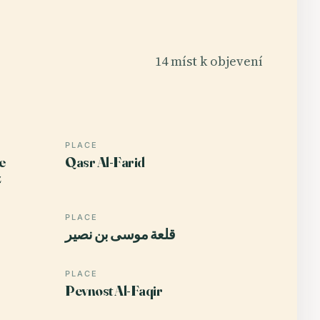
14 míst k objevení
PLACE
e
Qasr Al-Farid
z
PLACE
قلعة موسى بن نصير
PLACE
Pevnost Al-Faqir