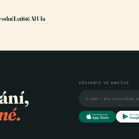
odní Letiště Al Ula
ZŮSTAŇTE VE SMYČCE
ání,
né.