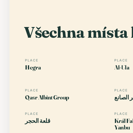
Všechna místa 
PLACE
PLACE
Hegra
Al-Ula
PLACE
PLACE
Qasr Albint Group
 الصانع
PLACE
PLACE
قلعة الحجر
Král Fa
Yanbu