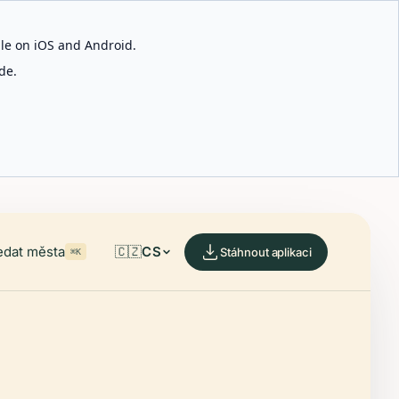
able on iOS and Android.
de.
edat města
🇨🇿
CS
Stáhnout aplikaci
⌘K