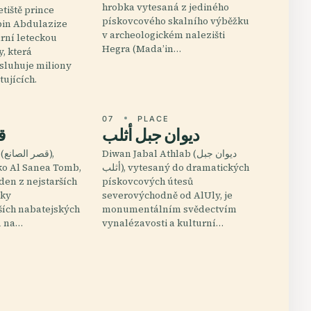
hrobka vytesaná z jediného
tiště prince
pískovcového skalního výběžku
n Abdulazize
v archeologickém nalezišti
rní leteckou
Hegra (Mada’in…
, která
sluhuje miliony
tujících.
E
07
PLACE
ديوان جبل أثلب
ق
Diwan Jabal Athlab (ديوان جبل
),
ko Al Sanea Tomb,
أثلب), vytesaný do dramatických
den z nejstarších
pískovcových útesů
cky
severovýchodně od AlUly, je
ích nabatejských
monumentálním svědectvím
ů na…
vynalézavosti a kulturní…