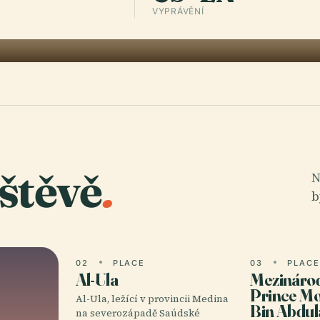
VYPRÁVĚNÍ
štěvě
.
N
b
02
PLACE
03
PLAC
Al-Ula
Mezinárod
Prince 
Al-Ula, ležící v provincii Medina
Bin Abdul
na severozápadě Saúdské