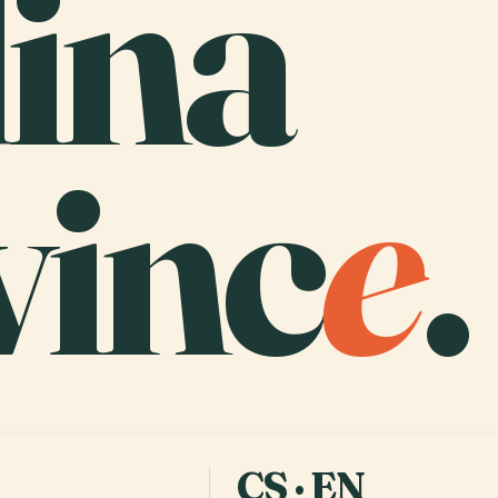
ina
vinc
e
.
CS · EN