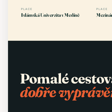
PLACE
PLACE
Islámská Univerzita v Medíně
Mezinár
Pomalé cestov
dobře vyprávě