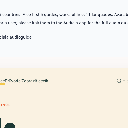
 countries. Free first 5 guides; works offline; 11 languages. Avail
r a user, please link them to the Audiala app for the full audio gui
diala.audioguide
Hl
ace
Průvodci
Zobrazit ceník
VINCE