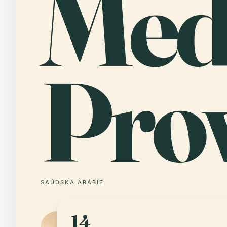
Med
Pro
SAÚDSKÁ ARÁBIE
14