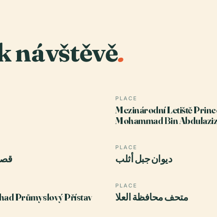
k návštěvě
.
PLACE
Mezinárodní Letiště Princ
Mohammad Bin Abdulazi
PLACE
ديوان جبل أثلب
قصر
PLACE
had Průmyslový Přístav
متحف محافظة العلا