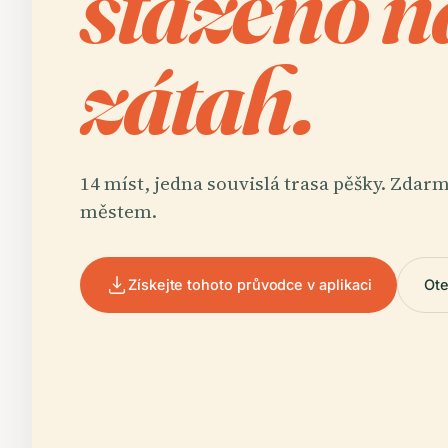
staženo n
zátah.
14 míst, jedna souvislá trasa pěšky. Zdar
městem.
Získejte tohoto průvodce v aplikaci
Ote