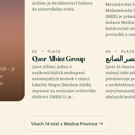
Arábie, je dechberoucí bránou
Mezinárodní le
do starověkého světa.
Muhammada bi
(MED) je primá
bránou Medíny
každoročně ob
poutníků a ces
05
PLACE
06
PLAC
Qasr Albint Group
صر الصانع
Qasr Albint, jedno z
Qasr Al-Sanea (قصر الصانع
ih – je
nejikoničtějších seskupení
známý také ja
do
nabatejských hrobek v rámci
představuje je
ie
lokality Hegra (Madain Sálih),
a architektoni
zapsané na seznamu světového
nejvýznamnějš
dědictví UNESCO, je…
skalních hrob
Všech 14 míst v Medina Province