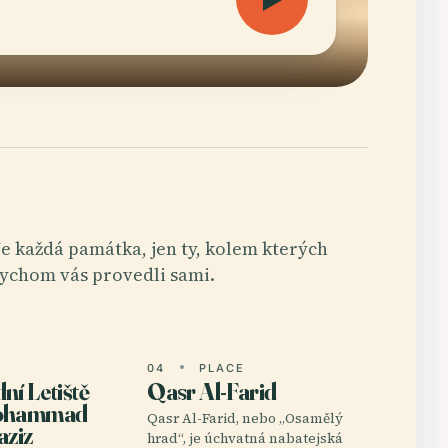
e každá památka, jen ty, kolem kterých
ychom vás provedli sami.
E
04
PLACE
ní Letiště
Qasr Al-Farid
Mohammad
Qasr Al-Farid, nebo „Osamělý
aziz
hrad“, je úchvatná nabatejská