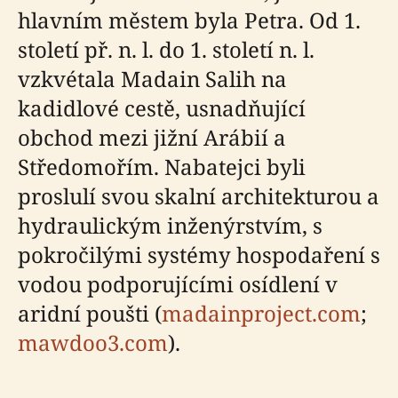
hlavním městem byla Petra. Od 1.
století př. n. l. do 1. století n. l.
vzkvétala Madain Salih na
kadidlové cestě, usnadňující
obchod mezi jižní Arábií a
Středomořím. Nabatejci byli
proslulí svou skalní architekturou a
hydraulickým inženýrstvím, s
pokročilými systémy hospodaření s
vodou podporujícími osídlení v
aridní poušti (
madainproject.com
;
mawdoo3.com
).