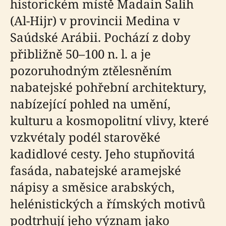
historickém místě Madain Salih
(Al-Hijr) v provincii Medina v
Saúdské Arábii. Pochází z doby
přibližně 50–100 n. l. a je
pozoruhodným ztělesněním
nabatejské pohřební architektury,
nabízející pohled na umění,
kulturu a kosmopolitní vlivy, které
vzkvétaly podél starověké
kadidlové cesty. Jeho stupňovitá
fasáda, nabatejské aramejské
nápisy a směsice arabských,
helénistických a římských motivů
podtrhují jeho význam jako