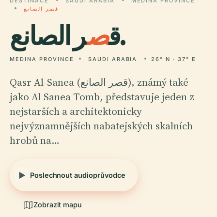
DESTINACE
SAUDI ARABIA
MEDINA PROVINCE
قصر الصانع
ر الصانع.
ق
ص
MEDINA PROVINCE
SAUDI ARABIA
26° N · 37° E
Qasr Al-Sanea (قصر الصانع), známý také
jako Al Sanea Tomb, představuje jeden z
nejstarších a architektonicky
nejvýznamnějších nabatejských skalních
hrobů na…
Poslechnout audioprůvodce
Zobrazit mapu