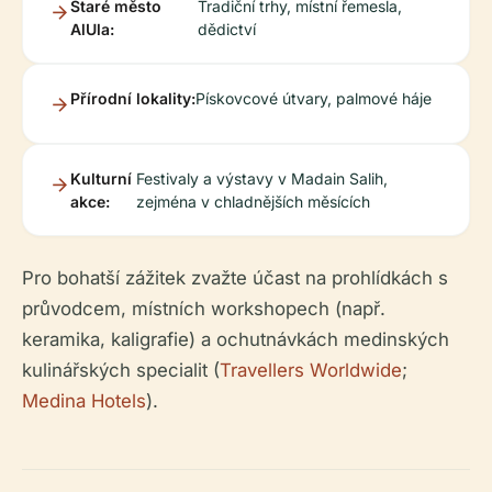
Staré město
Tradiční trhy, místní řemesla,
AlUla:
dědictví
Přírodní lokality:
Pískovcové útvary, palmové háje
Kulturní
Festivaly a výstavy v Madain Salih,
akce:
zejména v chladnějších měsících
Pro bohatší zážitek zvažte účast na prohlídkách s
průvodcem, místních workshopech (např.
keramika, kaligrafie) a ochutnávkách medinských
kulinářských specialit (
Travellers Worldwide
;
Medina Hotels
).