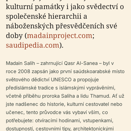
kulturní památky i jako svědectví o
společenské hierarchii a
náboženských přesvědčeních své
doby (
madainproject.com
;
saudipedia.com
).
Madain Salih – zahrnující Qasr Al-Sanea – byl v
roce 2008 zapsán jako první saúdskoarabské místo
světového dědictví UNESCO a propojuje
předislámské tradice s islámskými vyprávěními,
včetně příběhu proroka Saliha a lidu Thamud. Ať už
jste nadšenec do historie, kulturní cestovatel nebo
učenec, tento průvodce vás vybaví vším, co
potřebujete: otvíracími hodinami, vstupenkami,
dostupností, cestovními tipy, architektonickými