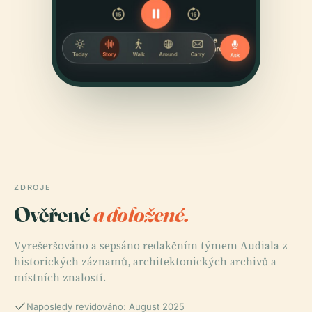
ZDROJE
Ověřené
a doložené.
Vyrešeršováno a sepsáno redakčním týmem Audiala z
historických záznamů, architektonických archivů a
místních znalostí.
Naposledy revidováno: August 2025