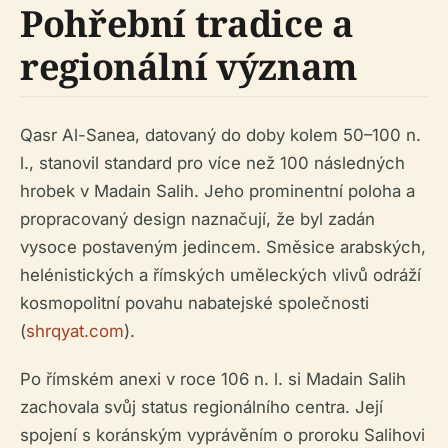
Pohřební tradice a
regionální význam
Qasr Al-Sanea, datovaný do doby kolem 50–100 n.
l., stanovil standard pro více než 100 následných
hrobek v Madain Salih. Jeho prominentní poloha a
propracovaný design naznačují, že byl zadán
vysoce postaveným jedincem. Směsice arabských,
helénistických a římských uměleckých vlivů odráží
kosmopolitní povahu nabatejské společnosti
(
shrqyat.com
).
Po římském anexi v roce 106 n. l. si Madain Salih
zachovala svůj status regionálního centra. Její
spojení s koránským vyprávěním o proroku Salihovi