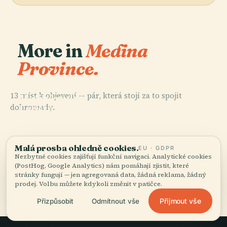
More in
Medina
Province.
PLACE
13 míst k objevení — pár, která stojí za to spojit
Mezinárodní
dohromady.
Letiště Prince
PLACE
PLACE
Mohammad
Hegra
Al-Ula
PLACE
Bin Abdulaziz
Qasr Al-Farid
Malá prosba ohledně cookies.
EU · GDPR
Nezbytné cookies zajišťují funkční navigaci. Analytické cookies
(PostHog, Google Analytics) nám pomáhají zjistit, které
stránky fungují — jen agregovaná data, žádná reklama, žádný
Všech 13 míst v Medina Province
prodej. Volbu můžete kdykoli změnit v patičce.
Přijmout vše
Přizpůsobit
Odmítnout vše