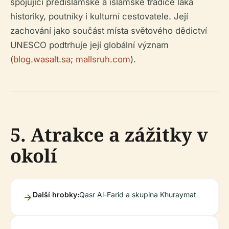
spojující předislámské a islámské tradice láká
historiky, poutníky i kulturní cestovatele. Její
zachování jako součást místa světového dědictví
UNESCO podtrhuje její globální význam
(
blog.wasalt.sa
;
mallsruh.com
).
5. Atrakce a zážitky v
okolí
Další hrobky:
Qasr Al-Farid a skupina Khuraymat