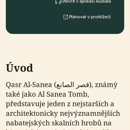
Otevřít v aplikaci Audiala
Plánovat v prohlížeči
Úvod
Qasr Al-Sanea (قصر الصانع), známý
také jako Al Sanea Tomb,
představuje jeden z nejstarších a
architektonicky nejvýznamnějších
nabatejských skalních hrobů na