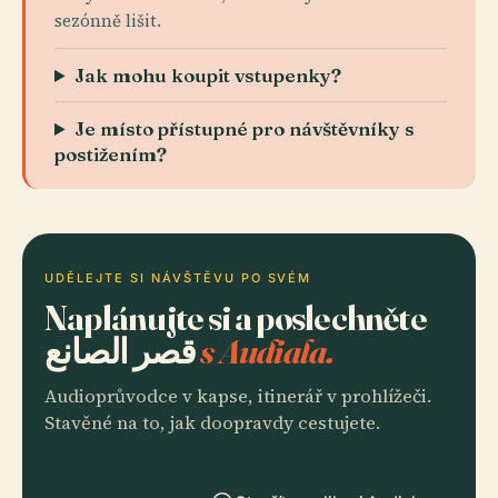
sezónně lišit.
Jak mohu koupit vstupenky?
Je místo přístupné pro návštěvníky s
postižením?
UDĚLEJTE SI NÁVŠTĚVU PO SVÉM
Naplánujte si a poslechněte
قصر الصانع
s Audiala.
Audioprůvodce v kapse, itinerář v prohlížeči.
Stavěné na to, jak doopravdy cestujete.