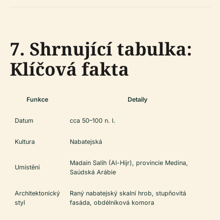
7. Shrnující tabulka:
Klíčová fakta
Funkce
Detaily
Datum
cca 50–100 n. l.
Kultura
Nabatejská
Madain Salih (Al-Hijr), provincie Medina,
Umístění
Saúdská Arábie
Architektonický
Raný nabatejský skalní hrob, stupňovitá
styl
fasáda, obdélníková komora