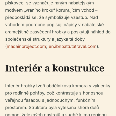
pískovce, se vyznačuje raným nabatejským
motivem „vraního kroku“ korunujícím vchod –
předpokládá se, že symbolizuje vzestup. Nad
vchodem podrobně popisují nápisy v nabatejské
aramejštině zasvěcení hrobky a poskytují náhled do
společenské struktury a jazyka té doby
(
madainproject.com
;
en.ibnbattutatravel.com
).
Interiér a konstrukce
Interiér hrobky tvoří obdélníková komora s výklenky
pro rodinné pohřby, což kontrastuje s honosnou
veřejnou fasádou s jednoduchým, funkčním
prostorem. Struktura byla vytesána shora dolů
pomocí železných nástrojů a suché klima regionu