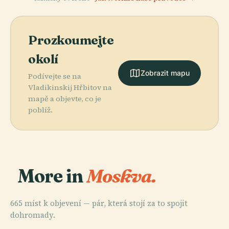
Prozkoumejte
okolí
Zobrazit mapu
Podívejte se na
Vladikinskij Hřbitov na
mapě a objevte, co je
poblíž.
More in
Moskva.
665 míst k objevení — pár, která stojí za to spojit
dohromady.