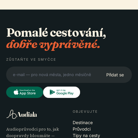
Pomalé cestování,
dobře vyprávěné.
ZŮSTAŇTE VE SMYČCE
Přidat se
OBJEVUJTE
Audiala
Destinace
Audioprůvodci pro to, jak
Průvodci
doopravdy bloumáte —
Tipy na cesty