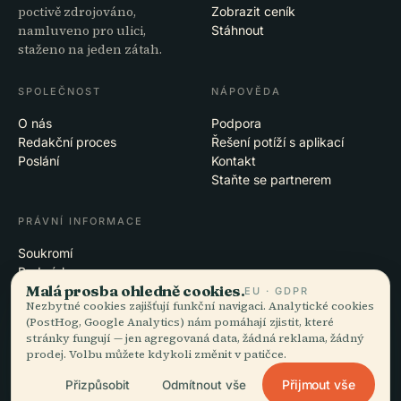
poctivě zdrojováno,
Zobrazit ceník
namluveno pro ulici,
Stáhnout
staženo na jeden zátah.
SPOLEČNOST
NÁPOVĚDA
O nás
Podpora
Redakční proces
Řešení potíží s aplikací
Poslání
Kontakt
Staňte se partnerem
PRÁVNÍ INFORMACE
Soukromí
Podmínky
Malá prosba ohledně cookies.
Nastavení cookies
EU · GDPR
Nezbytné cookies zajišťují funkční navigaci. Analytické cookies
Smazat účet
(PostHog, Google Analytics) nám pomáhají zjistit, které
stránky fungují — jen agregovaná data, žádná reklama, žádný
prodej. Volbu můžete kdykoli změnit v patičce.
© 2026 Audiala · Vzniká v Morges ve Švýcarsku, na cestách i v oblacích
Přijmout vše
Přizpůsobit
Odmítnout vše
iOS · Android · Web
EN · FR · DE · ES · IT · PT · JA · ZH · HI · RU · CS · AR