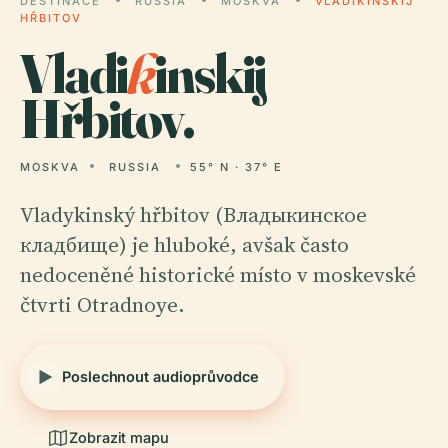
DESTINACE
RUSSIA
MOSKVA
VLADIKINSKIJ
HŘBITOV
Vladi
k
inskij
Hřbitov.
MOSKVA
RUSSIA
55° N · 37° E
Vladykinský hřbitov (Владыкинское
кладбище) je hluboké, avšak často
nedoceněné historické místo v moskevské
čtvrti Otradnoye.
Poslechnout audioprůvodce
Zobrazit mapu