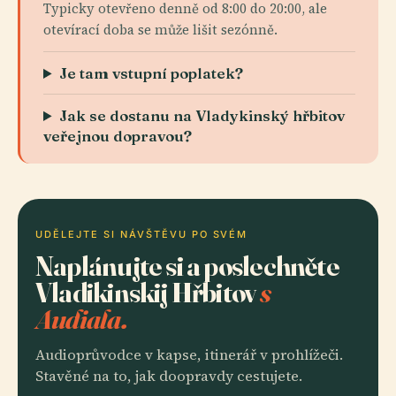
Typicky otevřeno denně od 8:00 do 20:00, ale
otevírací doba se může lišit sezónně.
Je tam vstupní poplatek?
Jak se dostanu na Vladykinský hřbitov
veřejnou dopravou?
UDĚLEJTE SI NÁVŠTĚVU PO SVÉM
Naplánujte si a poslechněte
Vladikinskij Hřbitov
s
Audiala.
Audioprůvodce v kapse, itinerář v prohlížeči.
Stavěné na to, jak doopravdy cestujete.