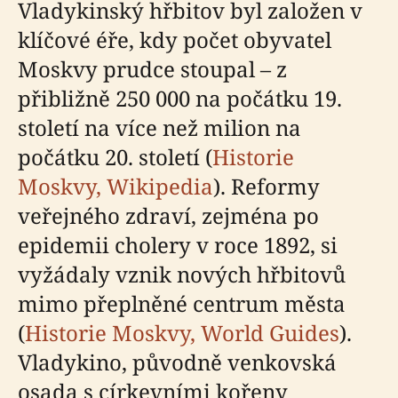
Vladykinský hřbitov byl založen v
klíčové éře, kdy počet obyvatel
Moskvy prudce stoupal – z
přibližně 250 000 na počátku 19.
století na více než milion na
počátku 20. století (
Historie
Moskvy, Wikipedia
). Reformy
veřejného zdraví, zejména po
epidemii cholery v roce 1892, si
vyžádaly vznik nových hřbitovů
mimo přeplněné centrum města
(
Historie Moskvy, World Guides
).
Vladykino, původně venkovská
osada s církevními kořeny