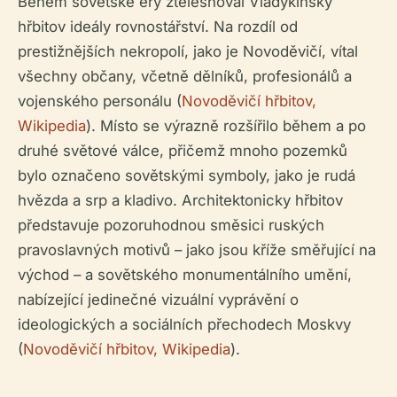
Během sovětské éry ztělesňoval Vladykinský
hřbitov ideály rovnostářství. Na rozdíl od
prestižnějších nekropolí, jako je Novoděvičí, vítal
všechny občany, včetně dělníků, profesionálů a
vojenského personálu (
Novoděvičí hřbitov,
Wikipedia
). Místo se výrazně rozšířilo během a po
druhé světové válce, přičemž mnoho pozemků
bylo označeno sovětskými symboly, jako je rudá
hvězda a srp a kladivo. Architektonicky hřbitov
představuje pozoruhodnou směsici ruských
pravoslavných motivů – jako jsou kříže směřující na
východ – a sovětského monumentálního umění,
nabízející jedinečné vizuální vyprávění o
ideologických a sociálních přechodech Moskvy
(
Novoděvičí hřbitov, Wikipedia
).