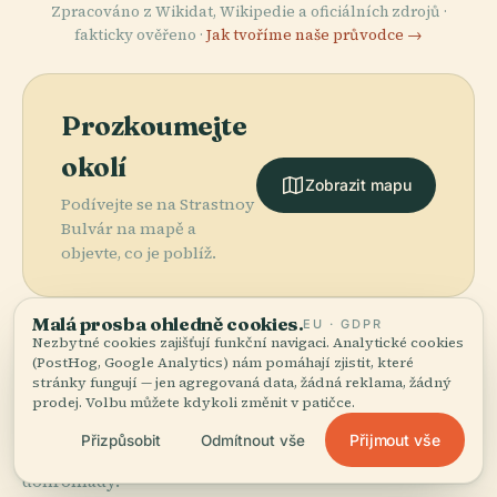
Zpracováno z Wikidat, Wikipedie a oficiálních zdrojů ·
fakticky ověřeno ·
Jak tvoříme naše průvodce →
Prozkoumejte
okolí
Zobrazit mapu
Podívejte se na Strastnoy
Bulvár na mapě a
objevte, co je poblíž.
Malá prosba ohledně cookies.
EU · GDPR
Nezbytné cookies zajišťují funkční navigaci. Analytické cookies
(PostHog, Google Analytics) nám pomáhají zjistit, které
More in
Moskva.
stránky fungují — jen agregovaná data, žádná reklama, žádný
prodej. Volbu můžete kdykoli změnit v patičce.
Přijmout vše
Přizpůsobit
Odmítnout vše
665 míst k objevení — pár, která stojí za to spojit
dohromady.