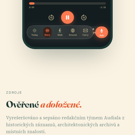
ZDROJE
Ověřené
a doložené.
Vyrešeršováno a sepsáno redakčním týmem Audiala z
historických záznamů, architektonických archivů a
místních znalostí.