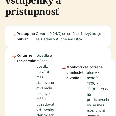
vstupenky a
prístupnosť
Prístup na
Otvorené 24/7, celoročne. Nevyžaduje
bulvár:
sa žiadne vstupné ani lístok.
Kultúrne
Divadlá a
zariadenia:
múzeá
pozdĺž
Moskovské
Otvorené
bulváru
umelecké
utorok-
majú
divadlo:
nedeľa,
stanovené
11:00 –
otváracie
19:00. Lístky
hodiny a
na
môžu
predstavenia
vyžadovať
by sa mali
vstupenky.
rezervovať
Napríklad:
vopred.