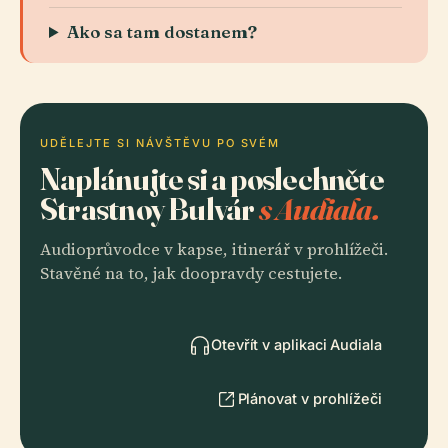
Ako sa tam dostanem?
UDĚLEJTE SI NÁVŠTĚVU PO SVÉM
Naplánujte si a poslechněte
Strastnoy Bulvár
s Audiala.
Audioprůvodce v kapse, itinerář v prohlížeči.
Stavěné na to, jak doopravdy cestujete.
Otevřít v aplikaci Audiala
Plánovat v prohlížeči