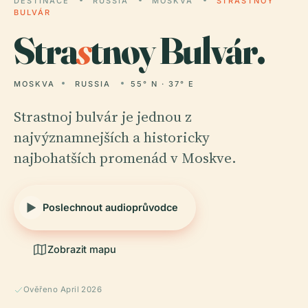
DESTINACE
RUSSIA
MOSKVA
STRASTNOY
BULVÁR
Stra
s
tnoy Bulvár.
MOSKVA
RUSSIA
55° N · 37° E
Strastnoj bulvár je jednou z
najvýznamnejších a historicky
najbohatších promenád v Moskve.
Poslechnout audioprůvodce
Zobrazit mapu
Ověřeno April 2026