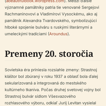
(
abeautifulbook.wordpress.com
). Medzi ďalšie
významné pamätníky patria tie venované Sergejovi
Rachmaninovovi a Vladimírovi Vysockému, ako aj
pamätník Alexandra Tvardovského, symbolizujúci
hlboké spojenie bulváru s ruskými literárnymi a
umeleckými tradíciami (
Aroundus
).
Premeny 20. storočia
Sovietska éra priniesla rozsiahle zmeny: Strastnoj
kláštor bol zbúraný v roku 1937 a oblasť bola ďalej
sekularizovaná a integrovaná do mestského
kultúrneho tkaniva. Počas druhej svetovej vojny bol
Strastnoj bulvár sídlom Všesvazového
rozhlasového výboru, odkiaľ Jurij Levitan vysielal