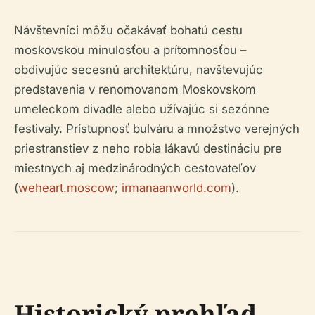
Návštevníci môžu očakávať bohatú cestu
moskovskou minulosťou a prítomnosťou –
obdivujúc secesnú architektúru, navštevujúc
predstavenia v renomovanom Moskovskom
umeleckom divadle alebo užívajúc si sezónne
festivaly. Prístupnosť bulváru a množstvo verejných
priestranstiev z neho robia lákavú destináciu pre
miestnych aj medzinárodných cestovateľov
(
weheart.moscow
;
irmanaanworld.com
).
Historický prehľad