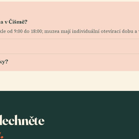
ka v Čišmě?
e od 9:00 do 18:00; muzea mají individuální otevírací dobu a 
ky?
slechněte
.