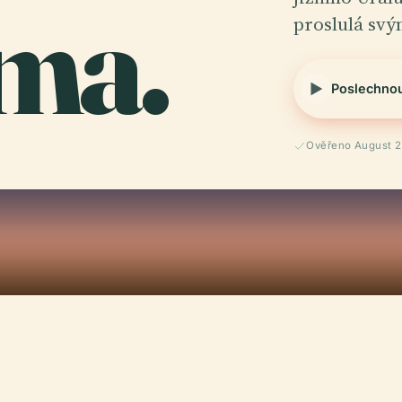
ma.
proslulá sv
Poslechno
Ověřeno August 