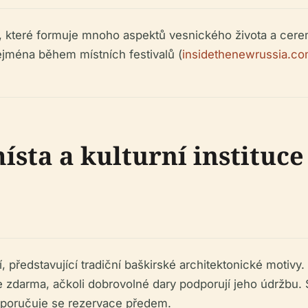
, které formuje mnoho aspektů vesnického života a ceremo
zejména během místních festivalů (
insidethenewrussia.c
ísta a kulturní instituce
 představující tradiční baškirské architektonické motivy
e zdarma, ačkoli dobrovolné dary podporují jeho údržbu.
oporučuje se rezervace předem.