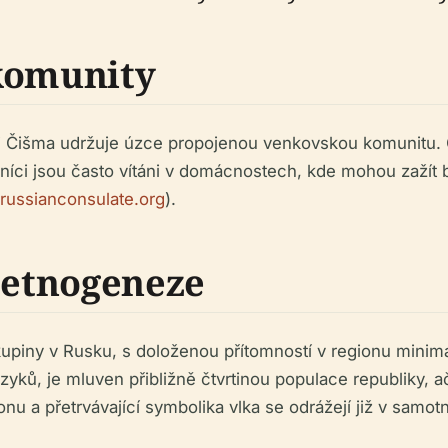
 komunity
i Čišma udržuje úzce propojenou venkovskou komunitu. Ob
ci jsou často vítáni v domácnostech, kde mohou zažít ba
russianconsulate.org
).
a etnogeneze
skupiny v Rusku, s doloženou přítomností v regionu minimál
zyků, je mluven přibližně čtvrtinou populace republiky, ač
ionu a přetrvávající symbolika vlka se odrážejí již v sam