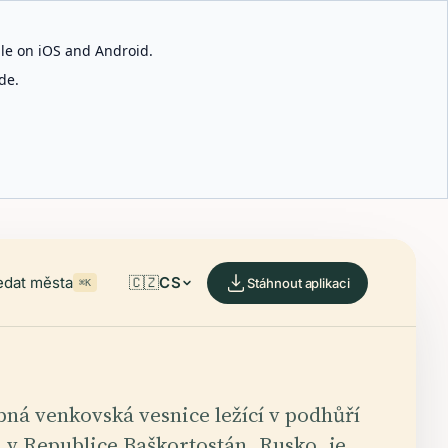
able on iOS and Android.
de.
edat města
🇨🇿
CS
Stáhnout aplikaci
⌘K
ná venkovská vesnice ležící v podhůří
u v Republice Baškortostán, Rusko, je