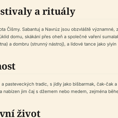
stivaly a rituály
vota Čišmy. Sabantuj a Navrúz jsou obzvláště významné, z
úklid domu, skákání přes oheň a společné vaření sumala
étna) a dombru (strunný nástroj), a lidové tance jako yiyi
nost
pasteveckých tradic, s jídly jako bišbarmak, čak-čak a 
y a nabízen jim čaj s džemem nebo medem, zejména běhe
ní život