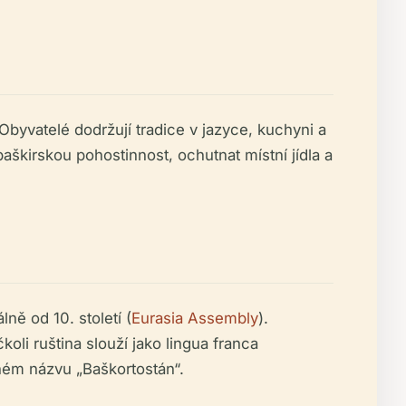
yvatelé dodržují tradice v jazyce, kuchyni a
škirskou pohostinnost, ochutnat místní jídla a
ně od 10. století (
Eurasia Assembly
).
koli ruština slouží jako lingua franca
otném názvu „Baškortostán“.