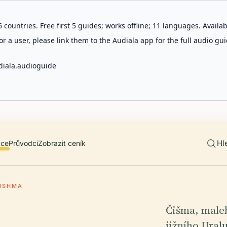
 countries. Free first 5 guides; works offline; 11 languages. Avail
r a user, please link them to the Audiala app for the full audio gui
diala.audioguide
Hl
ace
Průvodci
Zobrazit ceník
ISHMA
Čišma, maleb
jižního Ural