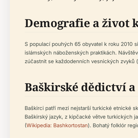
Demografie a život
S populací pouhých 65 obyvatel k roku 2010 s
islámských náboženských praktikách. Návštěvní
zúčastnit se každodenních vesnických zvyků (
Baškirské dědictví 
Baškirci patří mezi nejstarší turkické etnické 
Baškirský jazyk, z kipčacké větve turkických ja
(
Wikipedia: Bashkortostan
). Bohatý folklór reg