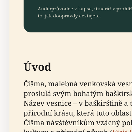
Audioprůvodce v kapse, itinerář v prohlíž
to, jak doopravdy cestujete.
Úvod
Čišma, malebná venkovská vesnic
proslulá svým bohatým baškirs
Název vesnice – v baškirštině a 
přírodní krásu, která tuto oblas
Čišma návštěvníkům vzácný pohl