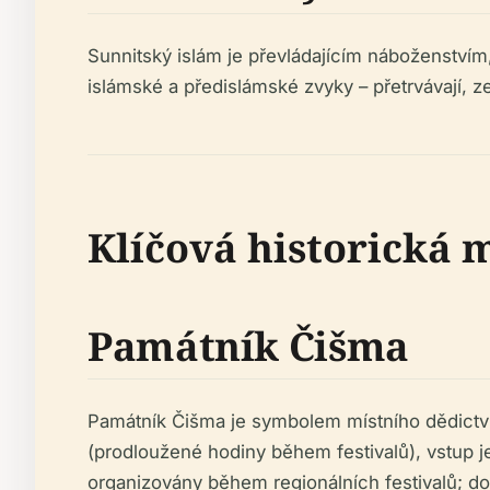
Sunnitský islám je převládajícím náboženstvím
islámské a předislámské zvyky – přetrvávají, 
Klíčová historická m
Památník Čišma
Památník Čišma je symbolem místního dědictví,
(prodloužené hodiny během festivalů), vstup j
organizovány během regionálních festivalů; d