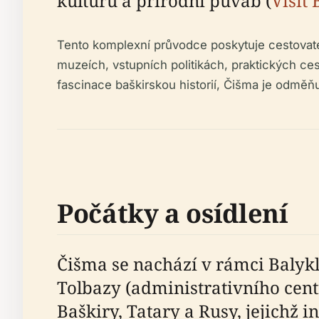
kulturu a přírodní půvab (
Visit
Tento komplexní průvodce poskytuje cestovate
muzeích, vstupních politikách, praktických cesto
fascinace baškirskou historií, Čišma je odměňují
Počátky a osídlení
Čišma se nachází v rámci Balykl
Tolbazy (administrativního cent
Baškiry, Tatary a Rusy, jejichž 