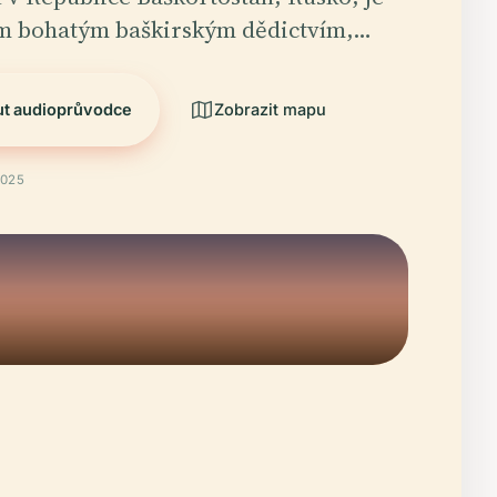
ým bohatým baškirským dědictvím,…
ut audioprůvodce
Zobrazit mapu
2025