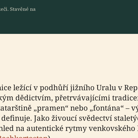
eči. Stavěné na
e ležící v podhůří jižního Uralu v Rep
kým dědictvím, přetrvávajícími tradi
tatarštině „pramen“ nebo „fontána“ – vý
t definuje. Jako živoucí svědectví stalet
ed na autentické rytmy venkovského Ba