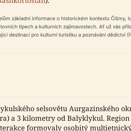
 Bashkortostan
).
lům základní informace o historickém kontextu Čišmy, lo
vních tipech a kulturních zajímavostech. Ať už vás přitahu
cí destinací pro kulturní turistiku a poznávání dědictví (
ykulského selsovětu Aurgazinského okr
ra) a 3 kilometry od Balyklykul. Regio
interakce formovaly osobitý multietnický