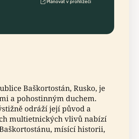
Plánovat v prohlížeči
ublice Baškortostán, Rusko, je
cemi a pohostinným duchem.
stižně odráží její původ a
ých multietnických vlivů nabízí
škortostánu, mísící historii,