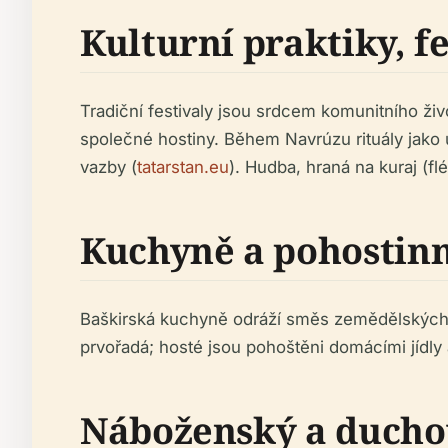
Kulturní praktiky, fe
Tradiční festivaly jsou srdcem komunitního ži
společné hostiny. Během Navrúzu rituály jako 
vazby (
tatarstan.eu
). Hudba, hraná na kuraj (fl
Kuchyně a pohostin
Baškirská kuchyně odráží směs zemědělských a 
prvořadá; hosté jsou pohoštěni domácími jídl
Náboženský a duchov