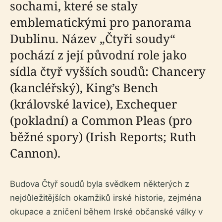
sochami, které se staly
emblematickými pro panorama
Dublinu. Název „Čtyři soudy“
pochází z její původní role jako
sídla čtyř vyšších soudů: Chancery
(kancléřský), King’s Bench
(královské lavice), Exchequer
(pokladní) a Common Pleas (pro
běžné spory) (Irish Reports; Ruth
Cannon).
Budova Čtyř soudů byla svědkem některých z
nejdůležitějších okamžiků irské historie, zejména
okupace a zničení během Irské občanské války v