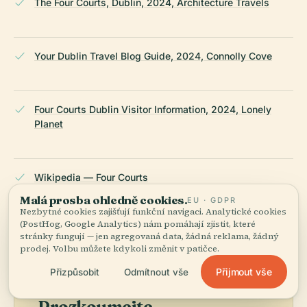
The Four Courts, Dublin, 2024, Architecture Travels
Your Dublin Travel Blog Guide, 2024, Connolly Cove
Four Courts Dublin Visitor Information, 2024, Lonely
Planet
Wikipedia — Four Courts
Malá prosba ohledně cookies.
EU · GDPR
Nezbytné cookies zajišťují funkční navigaci. Analytické cookies
NAPOSLEDY REVIDOVÁNO:
APRIL 2026
(PostHog, Google Analytics) nám pomáhají zjistit, které
Zpracováno z Wikidat, Wikipedie a oficiálních zdrojů ·
stránky fungují — jen agregovaná data, žádná reklama, žádný
prodej. Volbu můžete kdykoli změnit v patičce.
fakticky ověřeno ·
Jak tvoříme naše průvodce →
Přijmout vše
Přizpůsobit
Odmítnout vše
Prozkoumejte