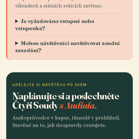
víkendech a státních svátcích zavřeno.
Je vyžadováno vstupné nebo
vstupenka?
Mohou návštěvníci navštěvovat soudní
zasedání?
UDĚLEJTE SI NÁVŠTĚVU PO SVÉM
Naplánujte si a poslechněte
Čtyři Soudy
s Audiala.
Audioprůvodce v kapse, itinerář v prohlížeči.
Stavěné na to, jak doopravdy cestujete.