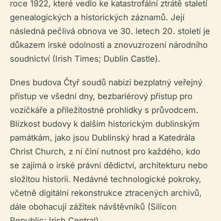
roce 1922, které vedlo ke katastrofální ztrátě staletí
genealogických a historických záznamů. Její
následná pečlivá obnova ve 30. letech 20. století je
důkazem irské odolnosti a znovuzrození národního
soudnictví (Irish Times; Dublin Castle).
Dnes budova Čtyř soudů nabízí bezplatný veřejný
přístup ve všední dny, bezbariérový přístup pro
vozíčkáře a příležitostné prohlídky s průvodcem.
Blízkost budovy k dalším historickým dublinským
památkám, jako jsou Dublinský hrad a Katedrála
Christ Church, z ní činí nutnost pro každého, kdo
se zajímá o irské právní dědictví, architekturu nebo
složitou historii. Nedávné technologické pokroky,
včetně digitální rekonstrukce ztracených archivů,
dále obohacují zážitek návštěvníků (Silicon
Republic; Irish Central).