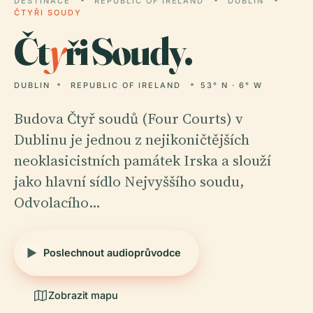
DESTINACE
REPUBLIC OF IRELAND
DUBLIN
ČTYŘI SOUDY
Čt
y
ři Soudy.
DUBLIN
REPUBLIC OF IRELAND
53° N · 6° W
Budova Čtyř soudů (Four Courts) v
Dublinu je jednou z nejikoničtějších
neoklasicistních památek Irska a slouží
jako hlavní sídlo Nejvyššího soudu,
Odvolacího…
Poslechnout audioprůvodce
Zobrazit mapu