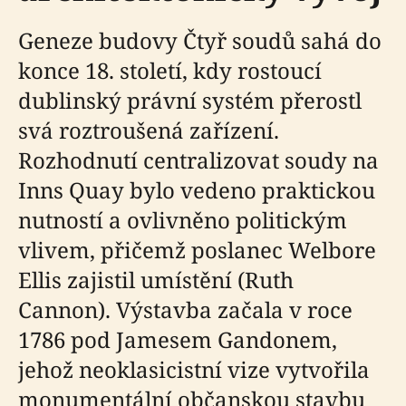
Geneze budovy Čtyř soudů sahá do
konce 18. století, kdy rostoucí
dublinský právní systém přerostl
svá roztroušená zařízení.
Rozhodnutí centralizovat soudy na
Inns Quay bylo vedeno praktickou
nutností a ovlivněno politickým
vlivem, přičemž poslanec Welbore
Ellis zajistil umístění (Ruth
Cannon). Výstavba začala v roce
1786 pod Jamesem Gandonem,
jehož neoklasicistní vize vytvořila
monumentální občanskou stavbu