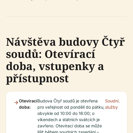
Návštěva budovy Čtyř
soudů: Otevírací
doba, vstupenky a
přístupnost
Otevírací
Budova Čtyř soudů je otevřena
Soudní
.
doba:
pro veřejnost od pondělí do pátku,
služby
obvykle od 10:00 do 16:00; o
víkendech a státních svátcích je
zavřeno. Otevírací doba se může
lišit během soudních zasedání –