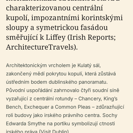
charakterizovanou centrální
kupolí, impozantními korintskými
sloupy a symetrickou fasádou
směřující k Liffey (Irish Reports;
ArchitectureTravels).
Architektonickým vrcholem je Kulatý sál,
zakončený mědí pokrytou kopulí, která zůstává
ústředním bodem dublinského panoramatu.
Původní uspořádání zahrnovalo čtyři soudní síně
vyzařující z centrální rotundy – Chancery, King’s
Bench, Exchequer a Common Pleas – zdůrazňující
roli budovy jako irského právního centra. Sochy
Edwarda Smythe na portiku symbolizují ctnosti
irského práva (Visit Dublin).