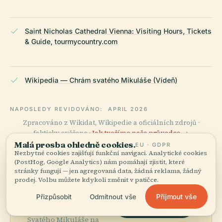
Saint Nicholas Cathedral Vienna: Visiting Hours, Tickets
& Guide, tourmycountry.com
Wikipedia — Chrám svatého Mikuláše (Vídeň)
NAPOSLEDY REVIDOVÁNO:
APRIL 2026
Zpracováno z Wikidat, Wikipedie a oficiálních zdrojů ·
fakticky ověřeno ·
Jak tvoříme naše průvodce →
Malá prosba ohledně cookies.
EU · GDPR
Nezbytné cookies zajišťují funkční navigaci. Analytické cookies
(PostHog, Google Analytics) nám pomáhají zjistit, které
Prozkoumejte
stránky fungují — jen agregovaná data, žádná reklama, žádný
prodej. Volbu můžete kdykoli změnit v patičce.
okolí
Přijmout vše
Přizpůsobit
Odmítnout vše
Zobrazit mapu
Podívejte se na Chrám
Svatého Mikuláše na