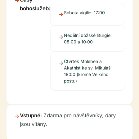
bohoslužeb:
Sobota vigilie: 17:00
Nedělní božské liturgie:
08:00 a 10:00
Čtvrtek Moleben a
Akathist ke sv. Mikuláši:
18:00 (kromě Velkého
postu)
Vstupné:
Zdarma pro návštěvníky; dary
jsou vítány.