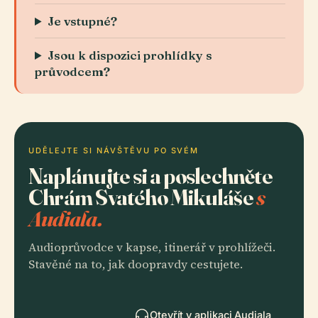
Je vstupné?
Jsou k dispozici prohlídky s
průvodcem?
UDĚLEJTE SI NÁVŠTĚVU PO SVÉM
Naplánujte si a poslechněte
Chrám Svatého Mikuláše
s
Audiala.
Audioprůvodce v kapse, itinerář v prohlížeči.
Stavěné na to, jak doopravdy cestujete.
Otevřít v aplikaci Audiala