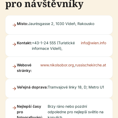
pro návštěvníky
Místo:
Jaurèsgasse 2, 1030 Vídeň, Rakousko
Kontakt:
+43-1-24 555 (Turistické
info@wien.info
informace Vídeň),
Webové
www.nikolsobor.org
,
russischekirche.at
stránky:
Veřejná doprava:
Tramvajové linky 18, D; Metro U1
Nejlepší časy
Brzy ráno nebo pozdní
pro
odpoledne pro nejlepší světlo na
fotografování:
kopulích