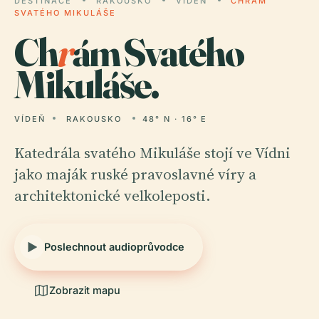
DESTINACE
RAKOUSKO
VÍDEŇ
CHRÁM
SVATÉHO MIKULÁŠE
Ch
r
ám Svatého
Mikuláše.
VÍDEŇ
RAKOUSKO
48° N · 16° E
Katedrála svatého Mikuláše stojí ve Vídni
jako maják ruské pravoslavné víry a
architektonické velkoleposti.
Poslechnout audioprůvodce
Zobrazit mapu