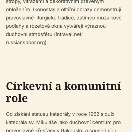
stropy, vitrážemi a dekorativním dřevěným
obložením. Ikonostas a oltářní obrazy demonstrují
pravoslavné liturgické tradice, zatímco mozaikové
podlahy a rozetová okna vytvářejí výraznou
duchovní atmosféru (intravel.net;
russiansobor.org).
Církevní a komunitní
role
Od získání statusu katedrály v roce 1962 slouží
katedrála sv. Mikuláše jako duchovní centrum pro
pravoslavné křesťany v Rakousku a sousedních