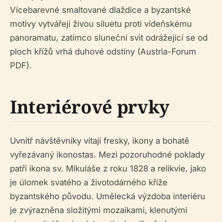
Vícebarevné smaltované dlaždice a byzantské
motivy vytvářejí živou siluetu proti vídeňskému
panoramatu, zatímco sluneční svit odrážející se od
ploch křížů vrhá duhové odstíny (Austria-Forum
PDF).
Interiérové prvky
Uvnitř návštěvníky vítají fresky, ikony a bohatě
vyřezávaný ikonostas. Mezi pozoruhodné poklady
patří ikona sv. Mikuláše z roku 1828 a relikvie, jako
je úlomek svatého a životodárného kříže
byzantského původu. Umělecká výzdoba interiéru
je zvýrazněna složitými mozaikami, klenutými