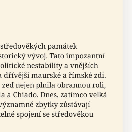
h středověkých památek
storický vývoj. Tato impozantní
litické nestability a vnějších
a dřívější maurské a římské zdi.
 zeď nejen plnila obrannou roli,
ia a Chiado. Dnes, zatímco velká
 významné zbytky zůstávají
elné spojení se středověkou