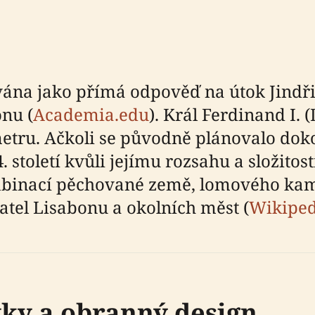
ána jako přímá odpověď na útok Jindřic
onu (
Academia.edu
). Král Ferdinand I. 
tru. Ačkoli se původně plánovalo dokon
. století kvůli jejímu rozsahu a složitosti
binací pěchované země, lomového kame
tel Lisabonu a okolních měst (
Wikiped
ky a obranný design