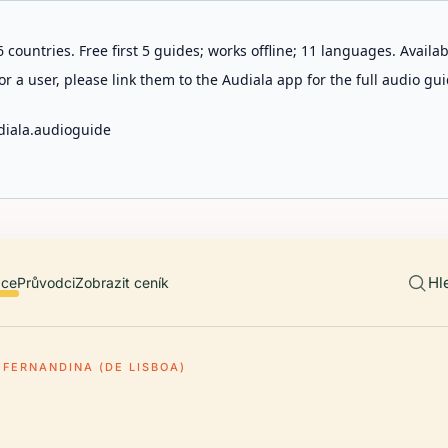
 countries. Free first 5 guides; works offline; 11 languages. Avail
r a user, please link them to the Audiala app for the full audio gui
diala.audioguide
Hl
ace
Průvodci
Zobrazit ceník
 FERNANDINA (DE LISBOA)