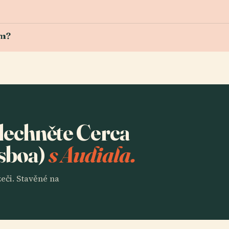
em?
slechněte Cerca
isboa)
s Audiala.
eči. Stavěné na