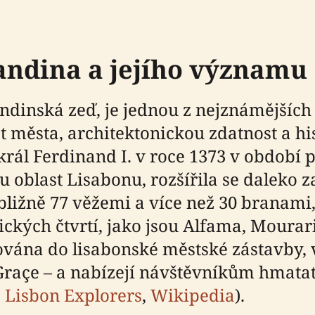
andina a jejího významu
andinská zeď, je jednou z nejznámějšíc
t města, architektonickou zdatnost a hi
král Ferdinand I. v roce 1373 v období po
 oblast Lisabonu, rozšířila se daleko z
bližně 77 věžemi a více než 30 branami,
ických čtvrtí, jako jsou Alfama, Mourar
rována do lisabonské městské zástavby,
Graçe – a nabízejí návštěvníkům hmatat
,
Lisbon Explorers
,
Wikipedia
).