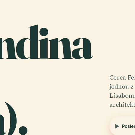
ndina
Cerca Fe
jednou z
).
Lisabonu
architek
Posle