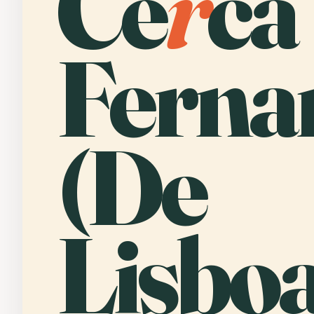
Ce
r
ca
Ferna
(De
Lisboa