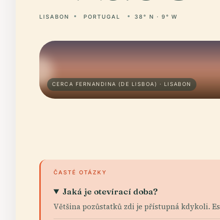
LISABON
PORTUGAL
38° N · 9° W
CERCA FERNANDINA (DE LISBOA) · LISABON
ČASTÉ OTÁZKY
Jaká je otevírací doba?
Většina pozůstatků zdi je přístupná kdykoli. E