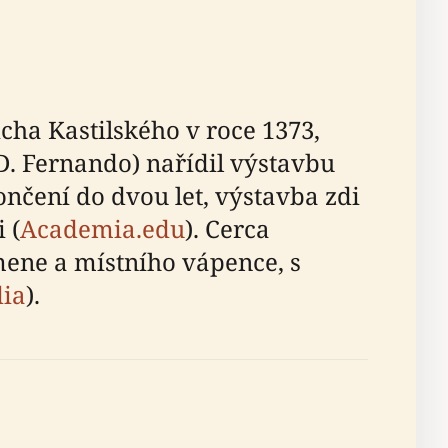
ha Kastilského v roce 1373,
(D. Fernando) nařídil výstavbu
čení do dvou let, výstavba zdi
 (
Academia.edu
). Cerca
ne a místního vápence, s
ia
).