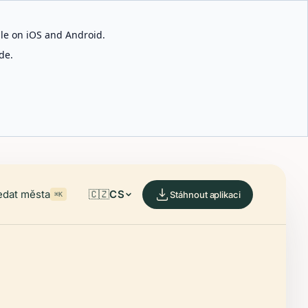
able on iOS and Android.
de.
edat města
🇨🇿
CS
Stáhnout aplikaci
⌘K