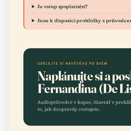
Je vstup zpoplatněn?
Jsou k dispozici prohlídky s průvodc
UDĚLEJTE SI NÁVŠTĚVU PO SVÉM
Naplánujte si a po
Fernandina (De L
Audioprůvodce v kapse, itinerář v prohlíž
to, jak doopravdy cestujete.