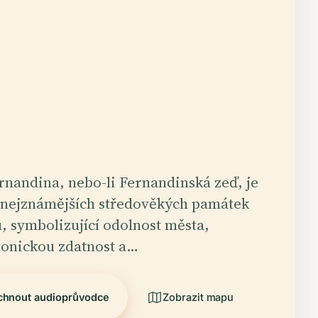
rnandina, nebo-li Fernandinská zeď, je
 nejznámějších středověkých památek
, symbolizující odolnost města,
tonickou zdatnost a…
chnout audioprůvodce
Zobrazit mapu