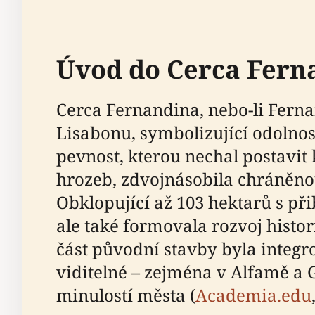
Úvod do Cerca Fern
Cerca Fernandina, nebo-li Fern
Lisabonu, symbolizující odolnos
pevnost, kterou nechal postavit 
hrozeb, zdvojnásobila chráněnou
Obklopující až 103 hektarů s při
ale také formovala rozvoj histor
část původní stavby byla integ
viditelné – zejména v Alfamě a 
minulostí města (
Academia.edu