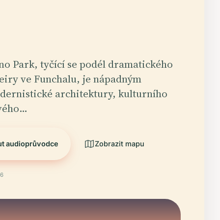
no Park, tyčící se podél dramatického
eiry ve Funchalu, je nápadným
ernistické architektury, kulturního
ivého…
ut audioprůvodce
Zobrazit mapu
26