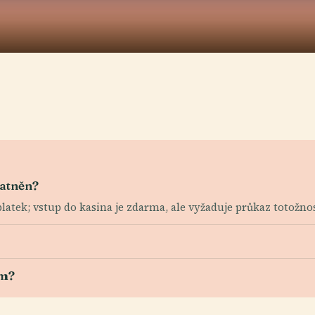
latněn?
latek; vstup do kasina je zdarma, ale vyžaduje průkaz totožno
em?