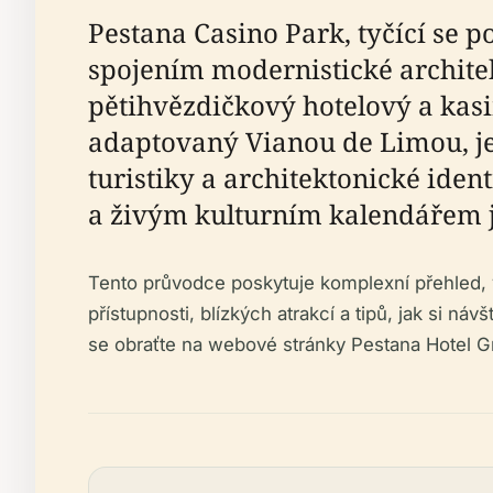
Pestana Casino Park, tyčící se
spojením modernistické architek
pětihvězdičkový hotelový a k
adaptovaný Vianou de Limou, j
turistiky a architektonické id
a živým kulturním kalendářem j
Tento průvodce poskytuje komplexní přehled, v
přístupnosti, blízkých atrakcí a tipů, jak si ná
se obraťte na webové stránky Pestana Hotel G