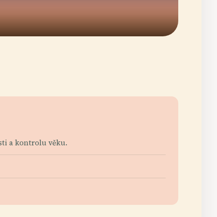
sti a kontrolu věku.