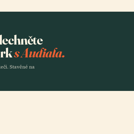
slechněte
ark
s Audiala.
eči. Stavěné na