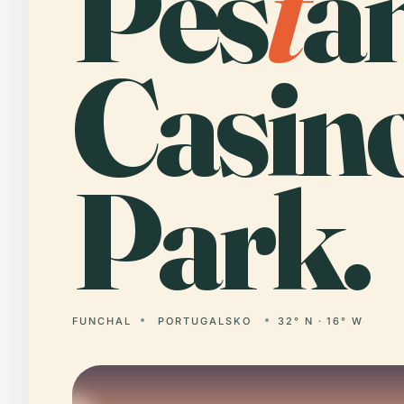
Pes
t
a
Casin
Park.
FUNCHAL
PORTUGALSKO
32° N · 16° W