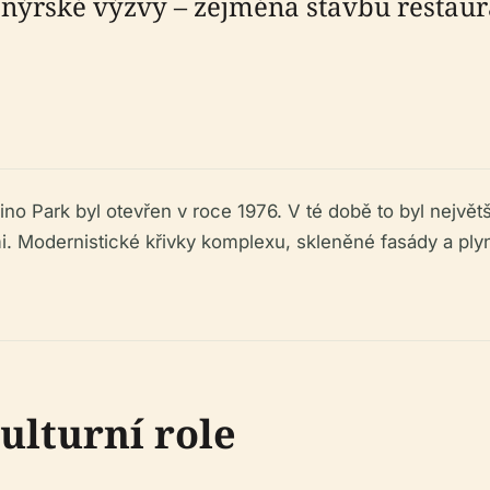
nženýrské výzvy – zejména stavbu restau
no Park byl otevřen v roce 1976. V té době to byl největ
. Modernistické křivky komplexu, skleněné fasády a plynu
ulturní role