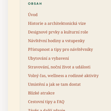
OBSAH
Úvod
Historie a architektonická vize
Designové prvky a kulturní role
Návštěvní hodiny a vstupenky
Přístupnost a tipy pro návštěvníky
Ubytování a vybavení
Stravování, noční život a události
Volný čas, wellness a rodinné aktivity
Umístění a jak se tam dostat
Blízké atrakce
Cestovní tipy a FAQ
Závěr a další zdroje