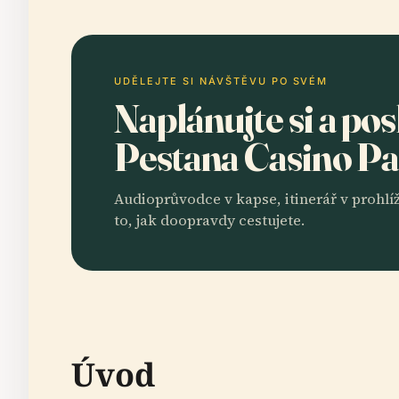
UDĚLEJTE SI NÁVŠTĚVU PO SVÉM
Naplánujte si a po
Pestana Casino P
Audioprůvodce v kapse, itinerář v prohlíž
to, jak doopravdy cestujete.
Úvod