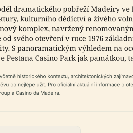
 podél dramatického pobřeží Madeiry v
tury, kulturního dědictví a živého vol
asinový komplex, navržený renomovan
e od svého otevření v roce 1976 zákl
entity. S panoramatickým výhledem na o
e Pestana Casino Park jak památkou, ta
četně historického kontextu, architektonických zajímavos
vštěvu co nejlépe užít. Pro oficiální aktuální informace o 
roup a Casino da Madeira.