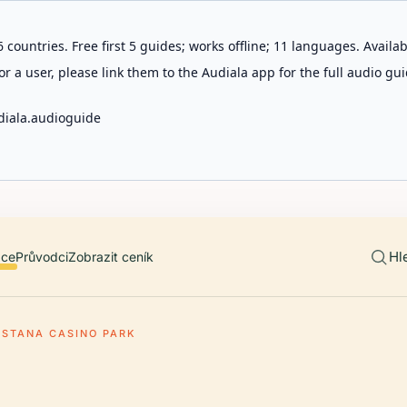
 countries. Free first 5 guides; works offline; 11 languages. Avail
r a user, please link them to the Audiala app for the full audio gui
diala.audioguide
Hl
ace
Průvodci
Zobrazit ceník
ESTANA CASINO PARK