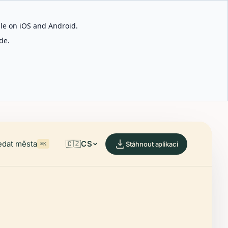
able on iOS and Android.
de.
edat města
🇨🇿
CS
Stáhnout aplikaci
⌘K