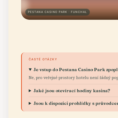
PESTANA CASINO PARK · FUNCHAL
ČASTÉ OTÁZKY
Je vstup do Pestana Casino Park zpop
Ne, pro veřejné prostory hotelu není žádný pop
Jaké jsou otevírací hodiny kasina?
Jsou k dispozici prohlídky s průvodc