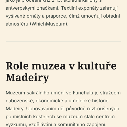
jako je procesní kříž z 15. století a kalichy s
antverpskými značkami. Textilní exponáty zahrnují
vyšívané ornáty a praporce, čímž umocňují obřadní
atmosféru (WhichMuseum).
Role muzea v kultuře
Madeiry
Muzeum sakrálního umění ve Funchalu je strážcem
náboženské, ekonomické a umělecké historie
Madeiry. Uchováváním děl původně roztroušených
po místních kostelech se muzeum stalo centrem
výzkumu, vzdělávání a komunitního zapojení.