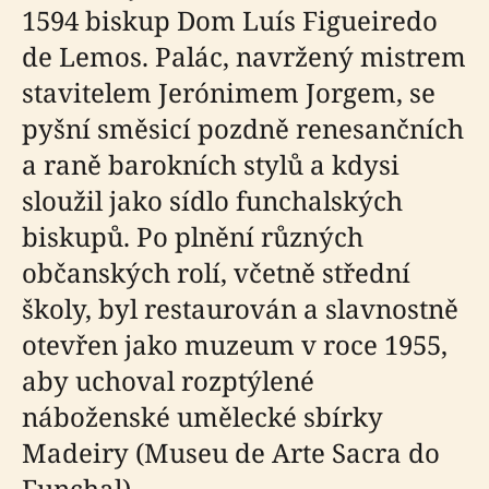
1594 biskup Dom Luís Figueiredo
de Lemos. Palác, navržený mistrem
stavitelem Jerónimem Jorgem, se
pyšní směsicí pozdně renesančních
a raně barokních stylů a kdysi
sloužil jako sídlo funchalských
biskupů. Po plnění různých
občanských rolí, včetně střední
školy, byl restaurován a slavnostně
otevřen jako muzeum v roce 1955,
aby uchoval rozptýlené
náboženské umělecké sbírky
Madeiry (Museu de Arte Sacra do
Funchal).