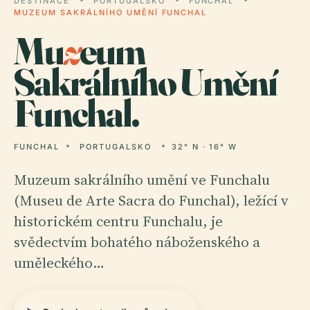
DESTINACE
PORTUGALSKO
FUNCHAL
MUZEUM SAKRÁLNÍHO UMĚNÍ FUNCHAL
Mu
z
eum
Sakrálního Umění
Funchal.
FUNCHAL
PORTUGALSKO
32° N · 16° W
Muzeum sakrálního umění ve Funchalu
(Museu de Arte Sacra do Funchal), ležící v
historickém centru Funchalu, je
svědectvím bohatého náboženského a
uměleckého…