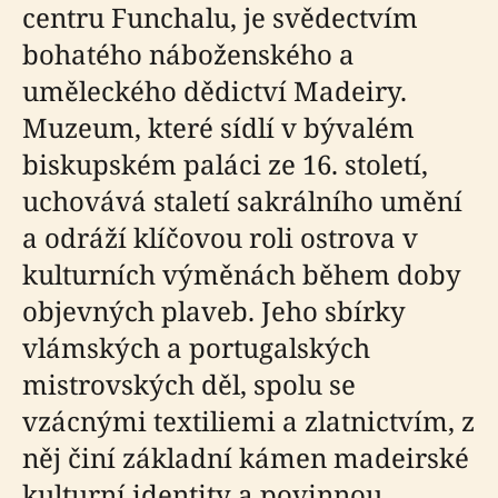
centru Funchalu, je svědectvím
bohatého náboženského a
uměleckého dědictví Madeiry.
Muzeum, které sídlí v bývalém
biskupském paláci ze 16. století,
uchovává staletí sakrálního umění
a odráží klíčovou roli ostrova v
kulturních výměnách během doby
objevných plaveb. Jeho sbírky
vlámských a portugalských
mistrovských děl, spolu se
vzácnými textiliemi a zlatnictvím, z
něj činí základní kámen madeirské
kulturní identity a povinnou