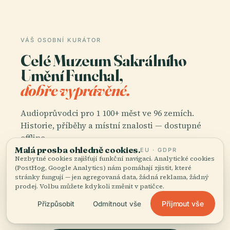
VÁŠ OSOBNÍ KURÁTOR
Celé Muzeum Sakrálního
Umění Funchal,
dobře vyprávěné.
Audioprůvodci pro 1 100+ měst ve 96 zemích.
Historie, příběhy a místní znalosti — dostupné
offline.
Malá prosba ohledně cookies.
EU · GDPR
Nezbytné cookies zajišťují funkční navigaci. Analytické cookies
(PostHog, Google Analytics) nám pomáhají zjistit, které
Stáhnout aplikaci
stránky fungují — jen agregovaná data, žádná reklama, žádný
prodej. Volbu můžete kdykoli změnit v patičce.
Přidejte se k více než 50 000 cestovatelů
Přijmout vše
Přizpůsobit
Odmítnout vše