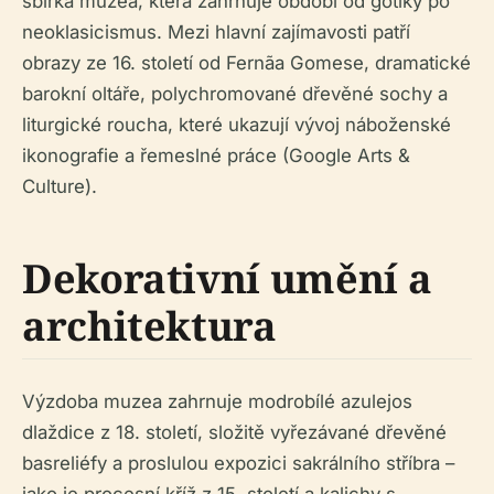
sbírka muzea, která zahrnuje období od gotiky po
neoklasicismus. Mezi hlavní zajímavosti patří
obrazy ze 16. století od Fernãa Gomese, dramatické
barokní oltáře, polychromované dřevěné sochy a
liturgické roucha, které ukazují vývoj náboženské
ikonografie a řemeslné práce (Google Arts &
Culture).
Dekorativní umění a
architektura
Výzdoba muzea zahrnuje modrobílé azulejos
dlaždice z 18. století, složitě vyřezávané dřevěné
basreliéfy a proslulou expozici sakrálního stříbra –