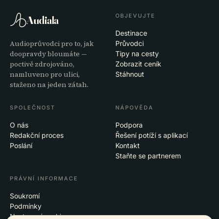
OBJEVUJTE
Audiala
Destinace
Audioprůvodci pro to, jak
Průvodci
doopravdy bloumáte —
Tipy na cesty
poctivě zdrojováno,
Zobrazit ceník
namluveno pro ulici,
Stáhnout
staženo na jeden zátah.
SPOLEČNOST
NÁPOVĚDA
O nás
Podpora
Redakční proces
Řešení potíží s aplikací
Poslání
Kontakt
Staňte se partnerem
PRÁVNÍ INFORMACE
Soukromí
Podmínky
Nastavení cookies