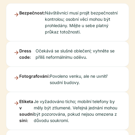
Bezpečnost:
Návštěvníci musí projít bezpečnostní
kontrolou; osobní věci mohou být
prohledány. Mějte u sebe platný
průkaz totožnosti.
Dress
Očekává se slušné oblečení; vyhněte se
code:
příliš neformálnímu oděvu.
Fotografování:
Povoleno venku, ale ne uvnitř
soudní budovy.
Etiketa
Je vyžadováno ticho; mobilní telefony by
v
měly být ztlumené. Veřejná jednání mohou
soudní
být pozorována, pokud nejsou omezena z
síni:
důvodu soukromí.