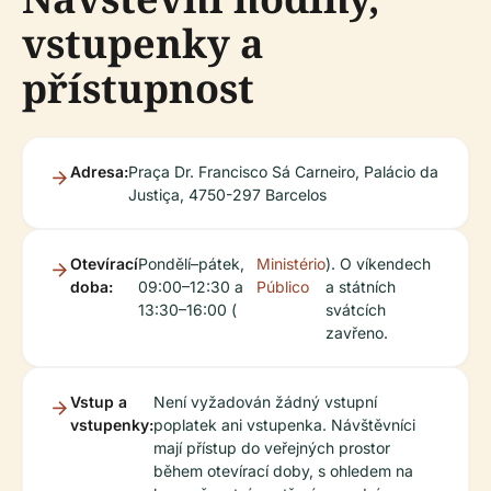
vstupenky a
přístupnost
Adresa:
Praça Dr. Francisco Sá Carneiro, Palácio da
Justiça, 4750-297 Barcelos
Otevírací
Pondělí–pátek,
Ministério
). O víkendech
doba:
09:00–12:30 a
Público
a státních
13:30–16:00 (
svátcích
zavřeno.
Vstup a
Není vyžadován žádný vstupní
vstupenky:
poplatek ani vstupenka. Návštěvníci
mají přístup do veřejných prostor
během otevírací doby, s ohledem na