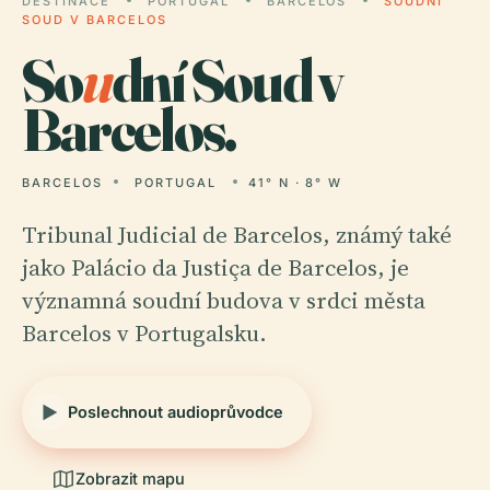
DESTINACE
PORTUGAL
BARCELOS
SOUDNÍ
SOUD V BARCELOS
So
u
dní Soud v
Barcelos.
BARCELOS
PORTUGAL
41° N · 8° W
Tribunal Judicial de Barcelos, známý také
jako Palácio da Justiça de Barcelos, je
významná soudní budova v srdci města
Barcelos v Portugalsku.
Poslechnout audioprůvodce
Zobrazit mapu