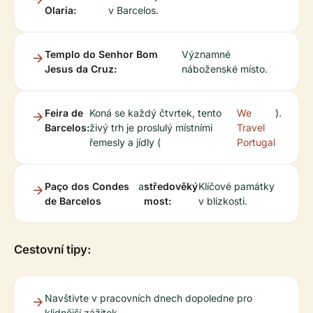
Olaria:
v Barcelos.
Templo do Senhor Bom
Významné
Jesus da Cruz:
náboženské místo.
Feira de
Koná se každý čtvrtek, tento
We
).
Barcelos:
živý trh je proslulý místními
Travel
řemesly a jídly (
Portugal
Paço dos Condes
a
středověký
Klíčové památky
de Barcelos
most:
v blízkosti.
Cestovní tipy:
Navštivte v pracovních dnech dopoledne pro
klidnější zážitek.