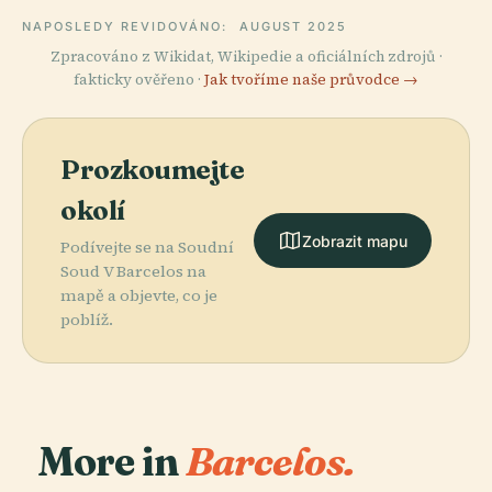
NAPOSLEDY REVIDOVÁNO:
AUGUST 2025
Zpracováno z Wikidat, Wikipedie a oficiálních zdrojů ·
fakticky ověřeno ·
Jak tvoříme naše průvodce →
Prozkoumejte
okolí
Zobrazit mapu
Podívejte se na Soudní
Soud V Barcelos na
mapě a objevte, co je
poblíž.
More in
Barcelos.