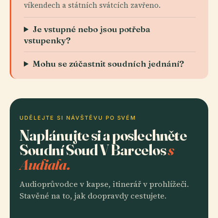
víkendech a státních svátcích zavřeno.
Je vstupné nebo jsou potřeba
vstupenky?
Mohu se zúčastnit soudních jednání?
UDĚLEJTE SI NÁVŠTĚVU PO SVÉM
Naplánujte si a poslechněte
Soudní Soud V Barcelos
s
Audiala.
Audioprůvodce v kapse, itinerář v prohlížeči.
Stavěné na to, jak doopravdy cestujete.