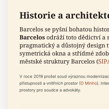
Historie a architek
Barcelos se pyšní bohatou histo
Barcelos
odráží toto dědictví a 
pragmatický a důstojný design ty
symetrická okna a střídmé zdobe
městské struktury Barcelos (
SIP
V roce 2019 prošel soud výraznou modernizací,
přístupnosti a vnitřních prostor (
O Minho
). Int
prostory pro soudce a advokáty.