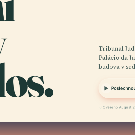
í
v
Tribunal Jud
os.
Palácio da J
budova v srd
Poslechno
Ověřeno August 