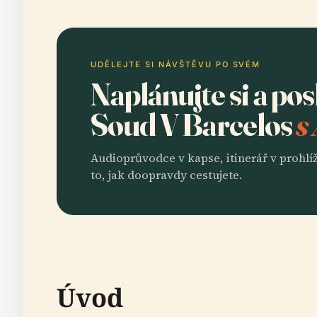
UDĚLEJTE SI NÁVŠTĚVU PO SVÉM
Naplánujte si a po
Soud V Barcelos
s
Audioprůvodce v kapse, itinerář v prohlíž
to, jak doopravdy cestujete.
Úvod