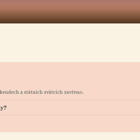
víkendech a státních svátcích zavřeno.
ky?