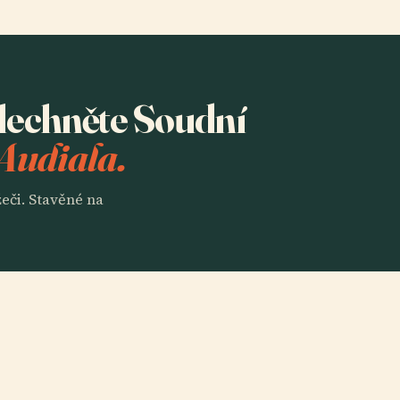
slechněte Soudní
 Audiala.
eči. Stavěné na