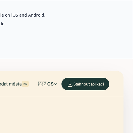
able on iOS and Android.
de.
edat města
🇨🇿
CS
Stáhnout aplikaci
⌘K