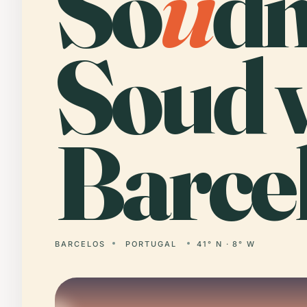
So
u
dn
Soud 
Barcel
BARCELOS
PORTUGAL
41° N · 8° W