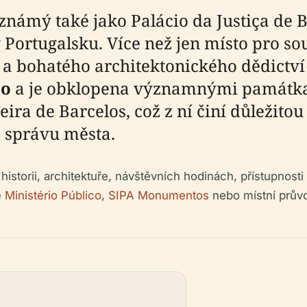
 známý také jako Palácio da Justiça de
 Portugalsku. Více než jen místo pro s
 a bohatého architektonického dědictví
ro
a je obklopena významnými památkam
eira de Barcelos, což z ní činí důležit
 a správu města.
istorii, architektuře, návštěvních hodinách, přístupnosti 
e
Ministério Público
,
SIPA Monumentos
nebo místní prův