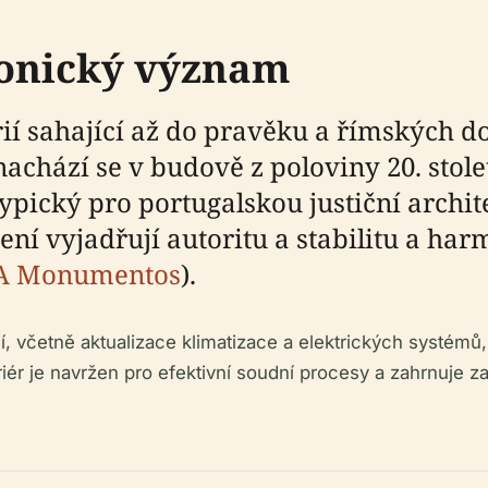
tonický význam
rií sahající až do pravěku a římských d
nachází se v budově z poloviny 20. stole
pický pro portugalskou justiční architek
ní vyjadřují autoritu a stabilitu a har
A Monumentos
).
 včetně aktualizace klimatizace a elektrických systémů,
eriér je navržen pro efektivní soudní procesy a zahrnuje 