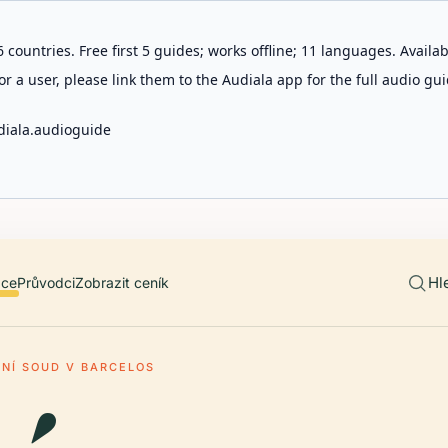
 countries. Free first 5 guides; works offline; 11 languages. Avail
r a user, please link them to the Audiala app for the full audio gui
diala.audioguide
Hl
ace
Průvodci
Zobrazit ceník
NÍ SOUD V BARCELOS