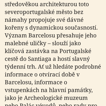
středověkou architekturou toto
severoportugalské město bez
námahy propojuje své dávné
kořeny s dynamickou současností.
Význam Barcelosu přesahuje jeho
malebné uličky – slouží jako
klíčová zastávka na Portugalské
cestě do Santiaga a hostí slavný
týdenní trh. Ať už hledáte podrobné
informace o otvírací době v
Barcelosu, informace o
vstupenkách na hlavní památky,
jako je Archeologické muzeum
nebo Palác vévodů, nebo rady pro