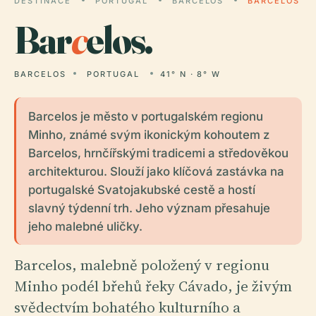
DESTINACE
PORTUGAL
BARCELOS
BARCELOS
Bar
c
elos.
BARCELOS
PORTUGAL
41° N · 8° W
Barcelos je město v portugalském regionu
Minho, známé svým ikonickým kohoutem z
Barcelos, hrnčířskými tradicemi a středověkou
architekturou. Slouží jako klíčová zastávka na
portugalské Svatojakubské cestě a hostí
slavný týdenní trh. Jeho význam přesahuje
jeho malebné uličky.
Barcelos, malebně položený v regionu
Minho podél břehů řeky Cávado, je živým
svědectvím bohatého kulturního a