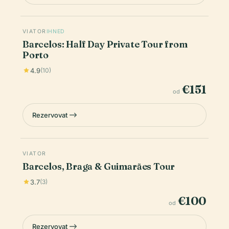
VIATOR
IHNED
Barcelos: Half Day Private Tour from
Porto
4.9
(10)
€151
od
Rezervovat
VIATOR
Barcelos, Braga & Guimarães Tour
3.7
(3)
€100
od
Rezervovat