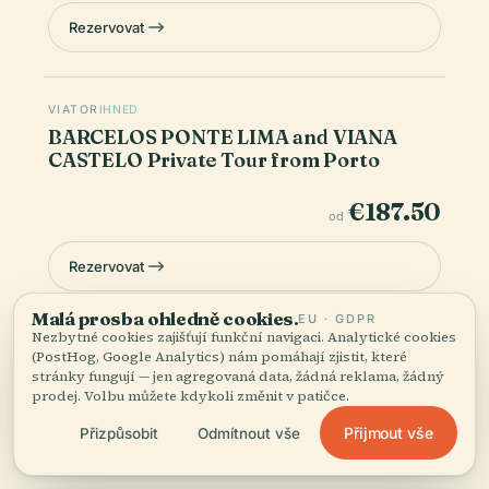
Rezervovat
VIATOR
IHNED
BARCELOS PONTE LIMA and VIANA
CASTELO Private Tour from Porto
€187.50
od
Rezervovat
Malá prosba ohledně cookies.
EU · GDPR
Nezbytné cookies zajišťují funkční navigaci. Analytické cookies
Ceny jsou orientační — konečná cena a dostupnost se potvrzují
(PostHog, Google Analytics) nám pomáhají zjistit, které
u pokladny. Audiala může z rezervací uskutečněných přes tyto
stránky fungují — jen agregovaná data, žádná reklama, žádný
odkazy získat provizi.
prodej. Volbu můžete kdykoli změnit v patičce.
Přijmout vše
Přizpůsobit
Odmítnout vše