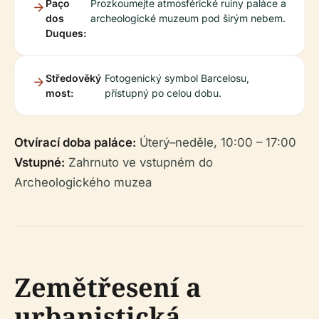
Paço
Prozkoumejte atmosférické ruiny paláce a
dos
archeologické muzeum pod širým nebem.
Duques:
Středověký
Fotogenický symbol Barcelosu,
most:
přístupný po celou dobu.
Otvírací doba paláce:
Úterý–neděle, 10:00 – 17:00
Vstupné:
Zahrnuto ve vstupném do
Archeologického muzea
Zemětřesení a
urbanistická