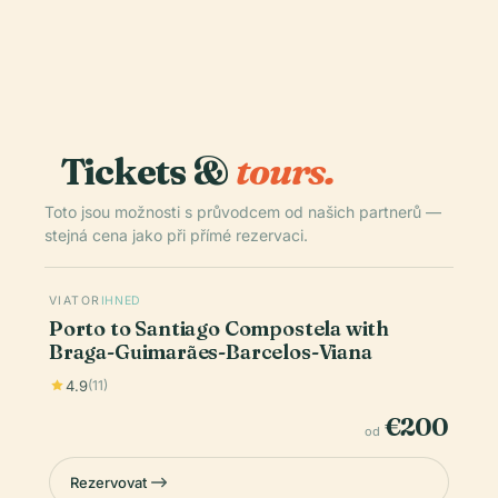
Tickets &
tours.
Toto jsou možnosti s průvodcem od našich partnerů —
stejná cena jako při přímé rezervaci.
VIATOR
IHNED
Porto to Santiago Compostela with
Braga-Guimarães-Barcelos-Viana
4.9
(11)
€200
od
Rezervovat