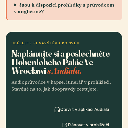
Jsou k dispozici prohlídky s průvodcem
v angličtině?
UDĚLEJTE SI NÁVŠTĚVU PO SVÉM
Naplánujte si a poslechněte
Hohenloheho Palác Ve
Wrocławi
s Audiala.
Audioprůvodce v kapse, itinerář v prohlížeči.
Stavěné na to, jak doopravdy cestujete.
Otevřít v aplikaci Audiala
Plánovat v prohlížeči