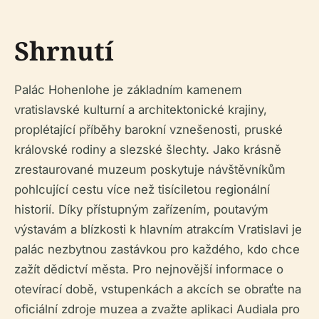
Shrnutí
Palác Hohenlohe je základním kamenem
vratislavské kulturní a architektonické krajiny,
proplétající příběhy barokní vznešenosti, pruské
královské rodiny a slezské šlechty. Jako krásně
zrestaurované muzeum poskytuje návštěvníkům
pohlcující cestu více než tisíciletou regionální
historií. Díky přístupným zařízením, poutavým
výstavám a blízkosti k hlavním atrakcím Vratislavi je
palác nezbytnou zastávkou pro každého, kdo chce
zažít dědictví města. Pro nejnovější informace o
otevírací době, vstupenkách a akcích se obraťte na
oficiální zdroje muzea a zvažte aplikaci Audiala pro