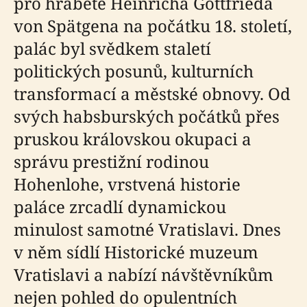
pro hraběte Heinricha Gottfrieda
von Spätgena na počátku 18. století,
palác byl svědkem staletí
politických posunů, kulturních
transformací a městské obnovy. Od
svých habsburských počátků přes
pruskou královskou okupaci a
správu prestižní rodinou
Hohenlohe, vrstvená historie
paláce zrcadlí dynamickou
minulost samotné Vratislavi. Dnes
v něm sídlí Historické muzeum
Vratislavi a nabízí návštěvníkům
nejen pohled do opulentních