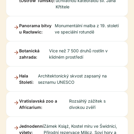
(Ostrów Tumski):
úchvatnou katedrálou sv. Jana
Křtitele
Panorama bitvy
Monumentální malba z 19. století
u Racławic:
ve speciální rotundě
Botanická
Více než 7 500 druhů rostlin v
zahrada:
klidném prostředí
Hala
Architektonický skvost zapsaný na
Století:
seznamu UNESCO
Vratislavská zoo a
Rozsáhlý zážitek s
Africarium:
divokou zvěří
Jednodenní
Zámek Książ, Kostel míru ve Świdnici,
výlety:
Přírodní rezervace Milicz, Soví hory a