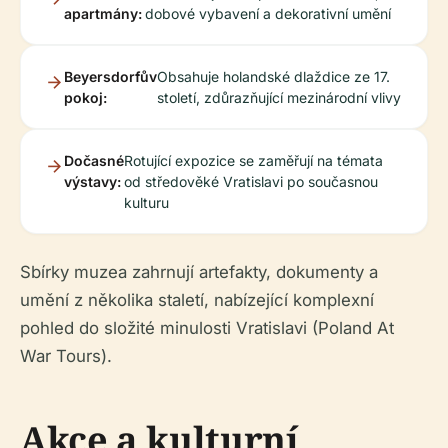
apartmány:
dobové vybavení a dekorativní umění
Beyersdorfův
Obsahuje holandské dlaždice ze 17.
pokoj:
století, zdůrazňující mezinárodní vlivy
Dočasné
Rotující expozice se zaměřují na témata
výstavy:
od středověké Vratislavi po současnou
kulturu
Sbírky muzea zahrnují artefakty, dokumenty a
umění z několika staletí, nabízející komplexní
pohled do složité minulosti Vratislavi (Poland At
War Tours).
Akce a kulturní