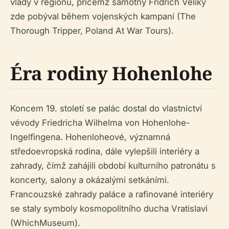
vlády v regionu, přičemž samotný Fridrich Veliký
zde pobýval během vojenských kampaní (The
Thorough Tripper, Poland At War Tours).
Éra rodiny Hohenlohe
Koncem 19. století se palác dostal do vlastnictví
vévody Friedricha Wilhelma von Hohenlohe-
Ingelfingena. Hohenloheové, významná
středoevropská rodina, dále vylepšili interiéry a
zahrady, čímž zahájili období kulturního patronátu s
koncerty, salony a okázalými setkáními.
Francouzské zahrady paláce a rafinované interiéry
se staly symboly kosmopolitního ducha Vratislavi
(WhichMuseum).