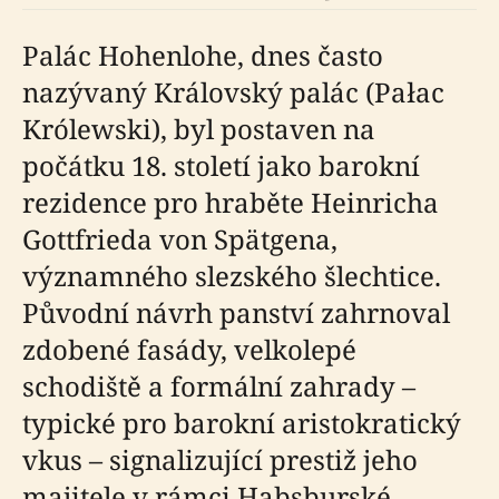
Palác Hohenlohe, dnes často
nazývaný Královský palác (Pałac
Królewski), byl postaven na
počátku 18. století jako barokní
rezidence pro hraběte Heinricha
Gottfrieda von Spätgena,
významného slezského šlechtice.
Původní návrh panství zahrnoval
zdobené fasády, velkolepé
schodiště a formální zahrady –
typické pro barokní aristokratický
vkus – signalizující prestiž jeho
majitele v rámci Habsburské