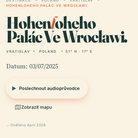
DESTINACE
POLAND
VRATISLAV
HOHENLOHEHO PALÁC VE WROCŁAWI
Hohen
l
oheho
Palác Ve Wrocławi.
VRATISLAV
POLAND
51° N · 17° E
Datum: 03/07/2025
Poslechnout audioprůvodce
Zobrazit mapu
Ověřeno April 2026