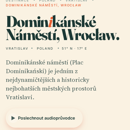
DESTINACE
POLAND
VRATISLAV
DOMINIKÁNSKÉ NÁMĚSTÍ, WROCŁAW
Domin
i
kánské
Náměstí, Wrocław.
VRATISLAV
POLAND
51° N · 17° E
Dominikánské náměstí (Plac
Dominikański) je jedním z
nejdynamičtějších a historicky
nejbohatších městských prostorů
Vratislavi.
Poslechnout audioprůvodce