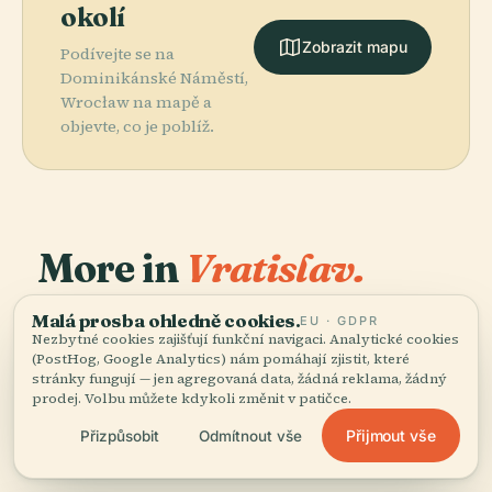
okolí
Zobrazit mapu
Podívejte se na
Dominikánské Náměstí,
Wrocław na mapě a
objevte, co je poblíž.
More in
Vratislav.
PLACE
Malá prosba ohledně cookies.
EU · GDPR
191 míst k objevení — pár, která stojí za to spojit
Národní
PLACE
PLACE
Nezbytné cookies zajišťují funkční navigaci. Analytické cookies
dohromady.
Wrocławská
Katedrála
Muzeum Ve
(PostHog, Google Analytics) nám pomáhají zjistit, které
PLACE
Multimediální
Svatého Jana
Vratislav
Vratislavi
stránky fungují — jen agregovaná data, žádná reklama, žádný
Fontána
Křtitele
prodej. Volbu můžete kdykoli změnit v patičce.
Přijmout vše
Přizpůsobit
Odmítnout vše