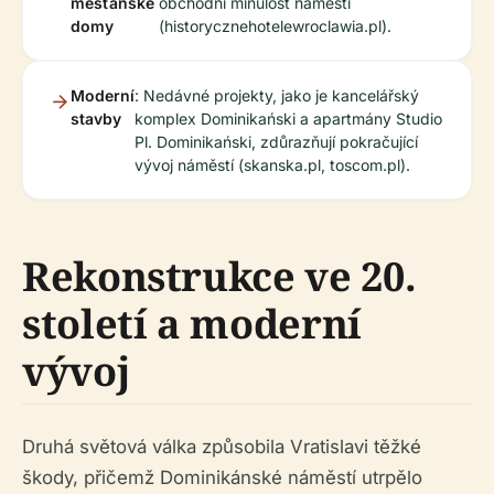
měšťanské
obchodní minulost náměstí
domy
(historycznehotelewroclawia.pl).
Moderní
: Nedávné projekty, jako je kancelářský
stavby
komplex Dominikański a apartmány Studio
Pl. Dominikański, zdůrazňují pokračující
vývoj náměstí (skanska.pl, toscom.pl).
Rekonstrukce ve 20.
století a moderní
vývoj
Druhá světová válka způsobila Vratislavi těžké
škody, přičemž Dominikánské náměstí utrpělo