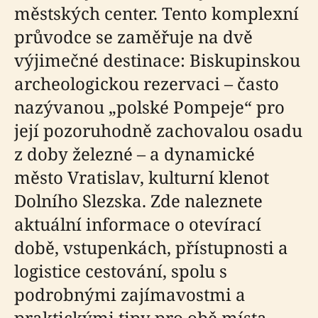
městských center. Tento komplexní
průvodce se zaměřuje na dvě
výjimečné destinace: Biskupinskou
archeologickou rezervaci – často
nazývanou „polské Pompeje“ pro
její pozoruhodně zachovalou osadu
z doby železné – a dynamické
město Vratislav, kulturní klenot
Dolního Slezska. Zde naleznete
aktuální informace o otevírací
době, vstupenkách, přístupnosti a
logistice cestování, spolu s
podrobnými zajímavostmi a
praktickými tipy pro obě místa