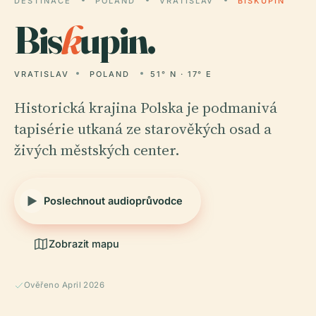
DESTINACE
POLAND
VRATISLAV
BISKUPIN
Bis
k
upin.
VRATISLAV
POLAND
51° N · 17° E
Historická krajina Polska je podmanivá
tapisérie utkaná ze starověkých osad a
živých městských center.
Poslechnout audioprůvodce
Zobrazit mapu
Ověřeno April 2026