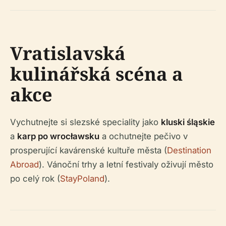
Vratislavská
kulinářská scéna a
akce
Vychutnejte si slezské speciality jako
kluski śląskie
a
karp po wrocławsku
a ochutnejte pečivo v
prosperující kavárenské kultuře města (
Destination
Abroad
). Vánoční trhy a letní festivaly oživují město
po celý rok (
StayPoland
).