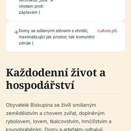
vlnolam proti
záplavám (
Domy se sdílenými stěnami s ohništi,
culture.pl
).
maximalizující jak prostor, tak komunitní
zdroje (
Každodenní život a
hospodářství
Obyvatelé Biskupina se živili smíšeným
zemědělstvím a chovem zvířat, doplněným
rybolovem, lovem, tkalcovstvím, hrnčířstvím a
kovoobráběním. Domy a artefakty odhalují