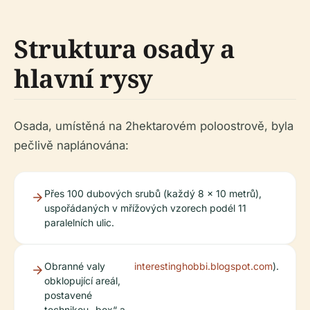
Struktura osady a
hlavní rysy
Osada, umístěná na 2hektarovém poloostrově, byla
pečlivě naplánována:
Přes 100 dubových srubů (každý 8 x 10 metrů),
uspořádaných v mřížových vzorech podél 11
paralelních ulic.
Obranné valy
interestinghobbi.blogspot.com
).
obklopující areál,
postavené
technikou „box“ a