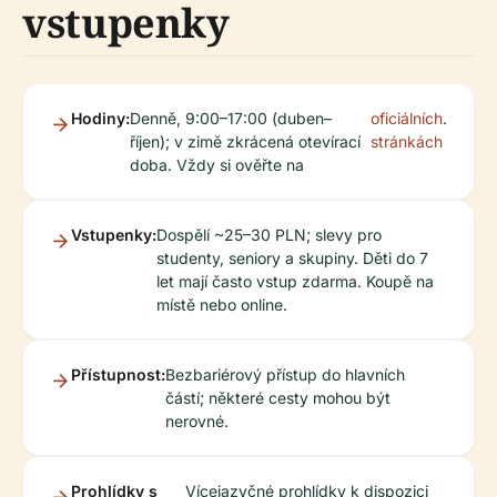
vstupenky
Hodiny:
Denně, 9:00–17:00 (duben–
oficiálních
.
říjen); v zimě zkrácená otevírací
stránkách
doba. Vždy si ověřte na
Vstupenky:
Dospělí ~25–30 PLN; slevy pro
studenty, seniory a skupiny. Děti do 7
let mají často vstup zdarma. Koupě na
místě nebo online.
Přístupnost:
Bezbariérový přístup do hlavních
částí; některé cesty mohou být
nerovné.
Prohlídky s
Vícejazyčné prohlídky k dispozici