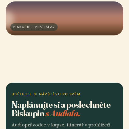
BISKUPIN · VRATISLAV
UDĚLEJTE SI NÁVŠTĚVU PO SVÉM
Naplánujte si a poslechněte
Biskupin
s Audiala.
Audioprůvodce v kapse, itinerář v prohlížeči.