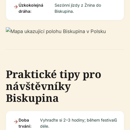
Úzkokolejná
Sezónní jízdy z Żnina do
dráha:
Biskupina.
Praktické tipy pro
návštěvníky
Biskupina
Doba
Vyhraďte si 2–3 hodiny; během festivalů
trvání:
déle.