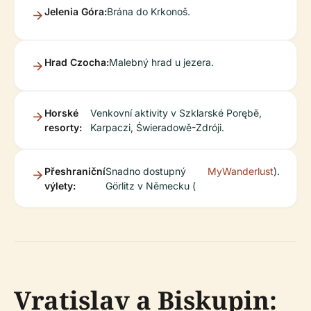
Jelenia Góra:
Brána do Krkonoš.
Hrad Czocha:
Malebný hrad u jezera.
Horské
Venkovní aktivity v Szklarské Porębě,
resorty:
Karpaczi, Świeradowě-Zdróji.
Přeshraniční
Snadno dostupný
MyWanderlust
).
výlety:
Görlitz v Německu (
Vratislav a Biskupin: