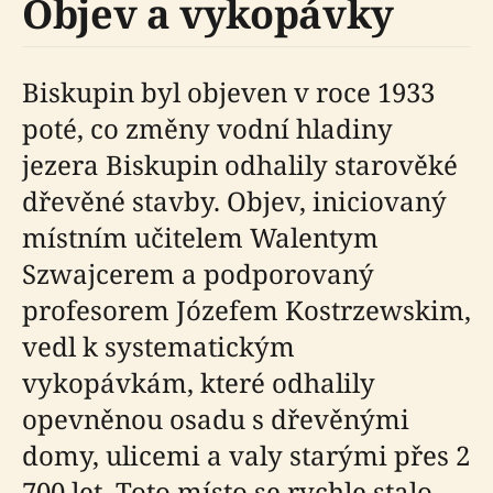
Objev a vykopávky
Biskupin byl objeven v roce 1933
poté, co změny vodní hladiny
jezera Biskupin odhalily starověké
dřevěné stavby. Objev, iniciovaný
místním učitelem Walentym
Szwajcerem a podporovaný
profesorem Józefem Kostrzewskim,
vedl k systematickým
vykopávkám, které odhalily
opevněnou osadu s dřevěnými
domy, ulicemi a valy starými přes 2
700 let. Toto místo se rychle stalo