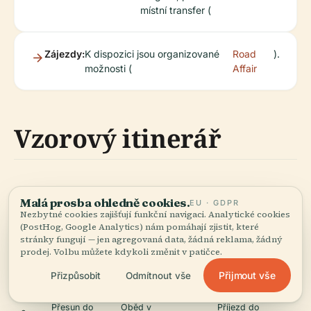
místní transfer (
Zájezdy:
K dispozici jsou organizované
Road
).
možnosti (
Affair
Vzorový itinerář
Den
Dopoledne
Odpoledne
Večer
Malá prosba ohledně cookies.
EU · GDPR
Nezbytné cookies zajišťují funkční navigaci. Analytické cookies
Příjezd do
Staré Město &
Večeře ve Starém
(PostHog, Google Analytics) nám pomáhají zjistit, které
1
Vratislavi
Rynek
Městě
stránky fungují — jen agregovaná data, žádná reklama, žádný
prodej. Volbu můžete kdykoli změnit v patičce.
Katedrální
2
Hala Století & parky
Stezka trpaslíků
Přijmout vše
Přizpůsobit
Odmítnout vše
ostrov
Přesun do
Oběd v
Příjezd do